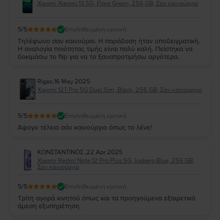
Xiaomi Xiaomi 13 5G, Flora Green, 256 GB, Σαν καινούργιο
5
/5
Επαληθευμένη κριτική
Τηλέφωνο σαν καινούριο. Η παράδοση ήταν υποδειγματική.
Η αναλογία ποιότητας τιμής είναι πολύ καλή. Πείστηκα να
δοκιμάσω το flip για να το ξαναπροτιμήσω αργότερα.
Rigas
,
16 May 2025
Xiaomi 12T Pro 5G Dual Sim, Black, 256 GB, Σαν καινούργιο
5
/5
Επαληθευμένη κριτική
Άψογο τέλειο σάν καινούργιο όπως το λένε!
ΚΩΝΣΤΑΝΤΙΝΟΣ
,
22 Apr 2025
Xiaomi Redmi Note 12 Pro Plus 5G, Iceberg Blue, 256 GB,
Σαν καινούργιο
5
/5
Επαληθευμένη κριτική
Τρίτη αγορά κινητού όπως και τα προηγούμενα εξαιρετικά
άμεση εξυπηρέτηση