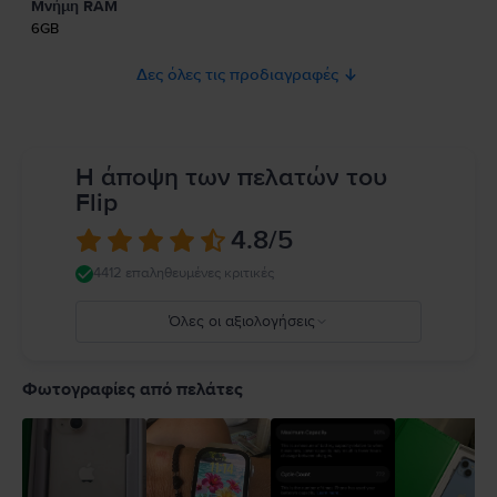
Μνήμη RAM
ασφάλεια του προϊόντος.
6GB
Δες όλες τις προδιαγραφές
Η άποψη των πελατών του
Flip
4.8
/5
4412 επαληθευμένες κριτικές
Όλες οι αξιολογήσεις
5
4
Φωτογραφίες από πελάτες
3
2
1