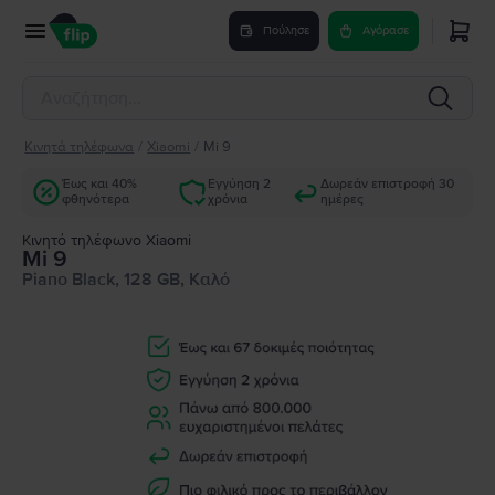
Πούλησε
Αγόρασε
Κινητά τηλέφωνα
/
Xiaomi
/
Mi 9
Έως και 40%
Εγγύηση 2
Δωρεάν επιστροφή 30
φθηνότερα
χρόνια
ημέρες
Κινητό τηλέφωνο Xiaomi
Mi 9
Piano Black, 128 GB, Καλό