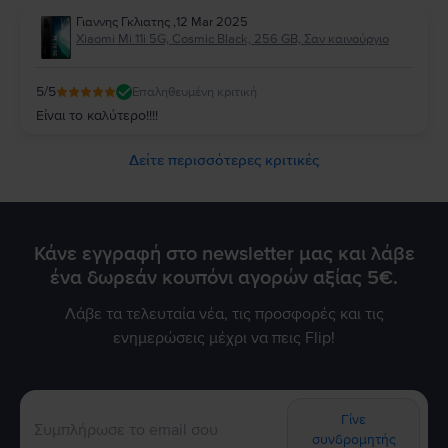
Γιαννης Γκλιατης
,
12 Mar 2025
Xiaomi Mi 11i 5G, Cosmic Black, 256 GB, Σαν καινούργιο
5
/5
Επαληθευμένη κριτική
Είναι το καλύτερο!!!!
Δείτε περισσότερες κριτικές
Κάνε εγγραφή στο newsletter μας και λάβε
ένα δωρεάν κουπόνι αγορών αξίας 5€.
Λάβε τα τελευταία νέα, τις προσφορές και τις
ενημερώσεις μέχρι να πεις Flip!
Γίνε
συνδρομητής