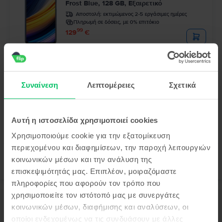
Frost Blue, 128 GB, Εξαιρετικό
Αποστολή:
εκτιμώμενος 2-5 εργάσιμες ημέρες
Πληρωμή σε δόσεις, με 0% επιτόκιο
99
129
€
Τελευταίο σε απόθεμα
Xiaomi Mi 11 5G
Midnight Gray, 128 GB, Καλό
Συναίνεση
Λεπτομέρειες
Σχετικά
Αποστολή:
εκτιμώμενος 2-5 εργάσιμες ημέρες
Πληρωμή σε δόσεις, με 0% επιτόκιο
99
245
€
Αυτή η ιστοσελίδα χρησιμοποιεί cookies
Χρησιμοποιούμε cookie για την εξατομίκευση
περιεχομένου και διαφημίσεων, την παροχή λειτουργιών
κοινωνικών μέσων και την ανάλυση της
επισκεψιμότητάς μας. Επιπλέον, μοιραζόμαστε
πληροφορίες που αφορούν τον τρόπο που
χρησιμοποιείτε τον ιστότοπό μας με συνεργάτες
Περιγραφή
κοινωνικών μέσων, διαφήμισης και αναλύσεων, οι
Κινητό τηλέφωνο Xiaomi Mi 9, Piano Black, 128 GB, Καλό
οποίοι ενδεχομένως να τις συνδυάσουν με άλλες