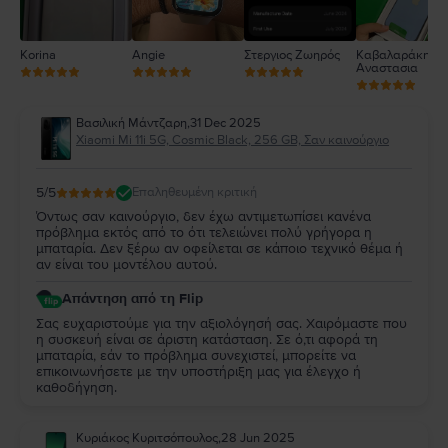
Korina
Angie
Στεργιος Ζωηρός
Καβαλαράκη
Αναστασια
Βασιλική Μάντζαρη
,
31 Dec 2025
Xiaomi Mi 11i 5G, Cosmic Black, 256 GB, Σαν καινούργιο
5
/5
Επαληθευμένη κριτική
Όντως σαν καινούργιο, δεν έχω αντιμετωπίσει κανένα
πρόβλημα εκτός από το ότι τελειώνει πολύ γρήγορα η
μπαταρία. Δεν ξέρω αν οφείλεται σε κάποιο τεχνικό θέμα ή
αν είναι του μοντέλου αυτού.
Απάντηση από τη Flip
Σας ευχαριστούμε για την αξιολόγησή σας. Χαιρόμαστε που
η συσκευή είναι σε άριστη κατάσταση. Σε ό,τι αφορά τη
μπαταρία, εάν το πρόβλημα συνεχιστεί, μπορείτε να
επικοινωνήσετε με την υποστήριξη μας για έλεγχο ή
καθοδήγηση.
Κυριάκος Κυριτσόπουλος
,
28 Jun 2025