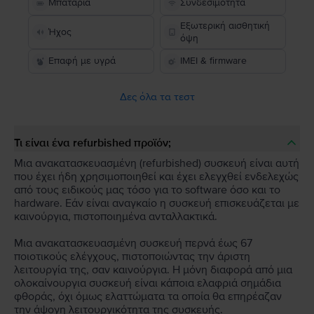
Μπαταρία
Συνδεσιμότητα
Εξωτερική αισθητική
Ήχος
όψη
Επαφή με υγρά
IMEI & firmware
Δες όλα τα τεστ
Τι είναι ένα refurbished προϊόν;
Μια ανακατασκευασμένη (refurbished) συσκευή είναι αυτή
που έχει ήδη χρησιμοποιηθεί και έχει ελεγχθεί ενδελεχώς
από τους ειδικούς μας τόσο για το software όσο και το
hardware. Εάν είναι αναγκαίο η συσκευή επισκευάζεται με
καινούργια, πιστοποιημένα ανταλλακτικά.
Μια ανακατασκευασμένη συσκευή περνά έως 67
ποιοτικούς ελέγχους, πιστοποιώντας την άριστη
λειτουργία της, σαν καινούργια. Η μόνη διαφορά από μια
ολοκαίνουργια συσκευή είναι κάποια ελαφριά σημάδια
φθοράς, όχι όμως ελαττώματα τα οποία θα επηρέαζαν
την άψογη λειτουργικότητα της συσκευής.