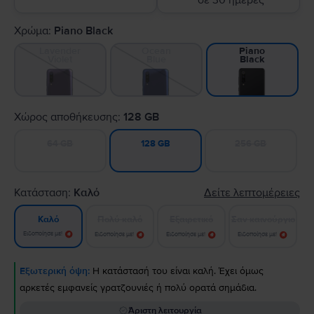
σε 30 ημέρες
Χρώμα:
Piano Black
Lavender
Ocean
Piano
Violet
Blue
Black
Χώρος αποθήκευσης:
128 GB
64 GB
256 GB
128 GB
Κατάσταση:
Καλό
Δείτε λεπτομέρειες
Πολύ καλό
Εξαιρετικό
Σαν καινούργιο
Καλό
Ειδοποίησε με!
Ειδοποίησε με!
Ειδοποίησε με!
Ειδοποίησε με!
Εξωτερική όψη:
Η κατάστασή του είναι καλή. Έχει όμως
αρκετές εμφανείς γρατζουνιές ή πολύ ορατά σημάδια.
Άριστη λειτουργία