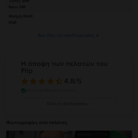
Τύπος SIM
το προϊόν.
Nano SIM
Προς το παρόν, δεν υπάρχουν διαθέσιμες πληροφορίες σχετικά με την
Μνήμη RAM
ασφάλεια του προϊόντος.
8GB
Δες όλες τις προδιαγραφές
Η άποψη των πελατών του
Flip
4.8
/5
4412 επαληθευμένες κριτικές
Όλες οι αξιολογήσεις
5
4
Φωτογραφίες από πελάτες
3
2