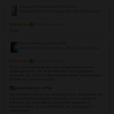
Σταυρος Παπαδοπουλος
,
08 Sep 2024
Xiaomi Mi 11T Pro 5G, Meteorite Gray, 256 GB, Πολύ καλό
5
/5
Επαληθευμένη κριτική
Τέλειο
Βασιλική Μάντζαρη
,
31 Dec 2025
Xiaomi Mi 11i 5G, Cosmic Black, 256 GB, Σαν καινούργιο
5
/5
Επαληθευμένη κριτική
Όντως σαν καινούργιο, δεν έχω αντιμετωπίσει κανένα
πρόβλημα εκτός από το ότι τελειώνει πολύ γρήγορα η
μπαταρία. Δεν ξέρω αν οφείλεται σε κάποιο τεχνικό θέμα ή
αν είναι του μοντέλου αυτού.
Απάντηση από τη Flip
Σας ευχαριστούμε για την αξιολόγησή σας. Χαιρόμαστε που
η συσκευή είναι σε άριστη κατάσταση. Σε ό,τι αφορά τη
μπαταρία, εάν το πρόβλημα συνεχιστεί, μπορείτε να
επικοινωνήσετε με την υποστήριξη μας για έλεγχο ή
καθοδήγηση.