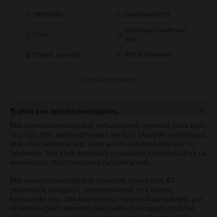
Μπαταρία
Συνδεσιμότητα
Εξωτερική αισθητική
Ήχος
όψη
Επαφή με υγρά
IMEI & firmware
Δες όλα τα τεστ
Τι είναι ένα refurbished προϊόν;
Μια ανακατασκευασμένη (refurbished) συσκευή είναι αυτή
που έχει ήδη χρησιμοποιηθεί και έχει ελεγχθεί ενδελεχώς
από τους ειδικούς μας τόσο για το software όσο και το
hardware. Εάν είναι αναγκαίο η συσκευή επισκευάζεται με
καινούργια, πιστοποιημένα ανταλλακτικά.
Μια ανακατασκευασμένη συσκευή περνά έως 67
ποιοτικούς ελέγχους, πιστοποιώντας την άριστη
λειτουργία της, σαν καινούργια. Η μόνη διαφορά από μια
ολοκαίνουργια συσκευή είναι κάποια ελαφριά σημάδια