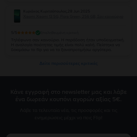
Κυριάκος Κυριτσόπουλος
,
28 Jun 2025
Xiaomi Xiaomi 13 5G, Flora Green, 256 GB, Σαν καινούργιο
5
/5
Επαληθευμένη κριτική
Τηλέφωνο σαν καινούριο. Η παράδοση ήταν υποδειγματική.
Η αναλογία ποιότητας τιμής είναι πολύ καλή. Πείστηκα να
δοκιμάσω το flip για να το ξαναπροτιμήσω αργότερα.
Δείτε περισσότερες κριτικές
Κάνε εγγραφή στο newsletter μας και λάβε
ένα δωρεάν κουπόνι αγορών αξίας 5€.
Λάβε τα τελευταία νέα, τις προσφορές και τις
ενημερώσεις μέχρι να πεις Flip!