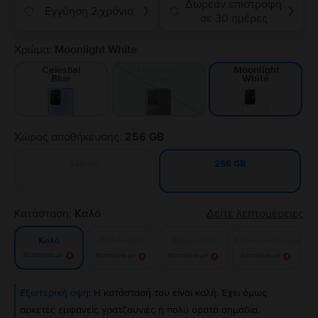
Δωρεάν επιστροφή
Εγγύηση 2 χρόνια
❯
❯
σε 30 ημέρες
Χρώμα:
Moonlight White
Celestial
Meteorite
Moonlight
Blue
Gray
White
Χώρος αποθήκευσης:
256 GB
128 GB
256 GB
Κατάσταση:
Καλό
Δείτε λεπτομέρειες
Πολύ καλό
Εξαιρετικό
Σαν καινούργιο
Καλό
Ειδοποίησε με!
Ειδοποίησε με!
Ειδοποίησε με!
Ειδοποίησε με!
Εξωτερική όψη:
Η κατάστασή του είναι καλή. Έχει όμως
αρκετές εμφανείς γρατζουνιές ή πολύ ορατά σημάδια.