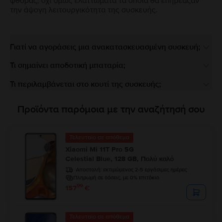
φθοράς, όχι όμως ελαττώματα τα οποία θα επηρέαζαν
την άψογη λειτουργικότητα της συσκευής.
Γιατί να αγοράσεις μια ανακατασκευασμένη συσκευή;
Τι σημαίνει αποδοτική μπαταρία;
Τι περιλαμβάνεται στο κουτί της συσκευής;
Προϊόντα παρόμοια με την αναζήτησή σου
Τελευταίο σε απόθεμα
Xiaomi Mi 11T Pro 5G
Celestial Blue, 128 GB, Πολύ καλό
Αποστολή:
εκτιμώμενος 2-5 εργάσιμες ημέρες
Πληρωμή σε δόσεις, με 0% επιτόκιο
99
157
€
Τελευταίο σε απόθεμα