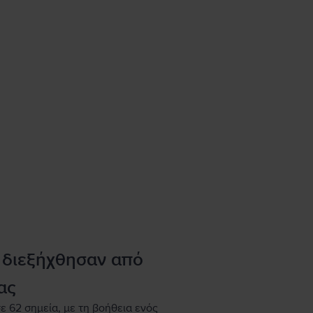
 διεξήχθησαν από
ας
ε 62 σημεία, με τη βοήθεια ενός