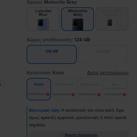
Χρώμα:
Meteorite Gray
Celestial
Moonlight
Meteorite
Blue
White
Gray
Χώρος αποθήκευσης:
128 GB
256 GB
128 GB
Κατάσταση:
Καλό
Δείτε λεπτομέρειες
Πολύ καλό
Εξαιρετικό
Σαν
Καλό
καινούργιο
Ειδοποίησε με!
Ειδοποίησε με!
Ειδοποίησε με!
Ειδοποίησε με!
Εξωτερική όψη:
Η κατάστασή του είναι καλή. Έχει
όμως αρκετές εμφανείς γρατζουνιές ή πολύ ορατά
σημάδια.
Άριστη λειτουργία