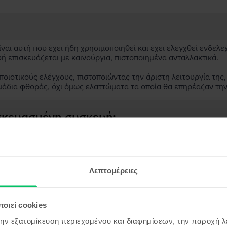
αι αυτή που έχει ήδη χρησιμοποιηθεί και έχει ελεγχθεί ενδελε
υή επισκευάζεται με καινούργια, πιστοποιημένα ανταλλακτικά.
ιοτικούς ελέγχους, πιστοποιώντας την άριστη λειτουργία της,
μάδια φθοράς, όχι όμως ελαττώματα τα οποία θα επηρέαζαν τη
ασκευασμένη συσκευή;
;
ς συσκευής;
Λεπτομέρειες
οιεί cookies
την εξατομίκευση περιεχομένου και διαφημίσεων, την παροχή 