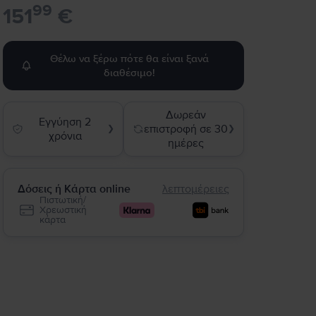
99
151
€
Θέλω να ξέρω πότε θα είναι ξανά
διαθέσιμο!
Δωρεάν
Εγγύηση 2
επιστροφή σε 30
❯
❯
χρόνια
ημέρες
Δόσεις ή Κάρτα online
λεπτομέρειες
Πιστωτική/
Χρεωστική
κάρτα