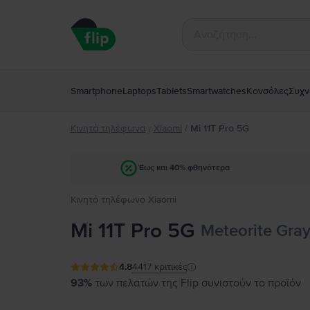
Smartphone
Laptops
Tablets
Smartwatches
Κονσόλες
Συχν
Κινητά τηλέφωνα
Xiaomi
/
Mi 11T Pro 5G
/
Έως και 40% φθηνότερα
Κινητό τηλέφωνο Xiaomi
Mi 11T Pro 5G
Meteorite Gray
4.8
4417
κριτικές
93%
των πελατών της Flip συνιστούν το προϊόν