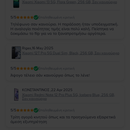
Xiaomi Xiaomi 13 5G, Flora Green, 256 GB, Σαν καινούργιο
5
/5
Επαληθευμένη κριτική
Τηλέφωνο σαν καινούριο. Η παράδοση ήταν υποδειγματική.
Η αναλογία ποιότητας τιμής είναι πολύ καλή. Πείστηκα να
δοκιμάσω το flip για να το ξαναπροτιμήσω αργότερα.
Rigas
,
16 May 2025
Xiaomi 12T Pro 5G Dual Sim, Black, 256 GB, Σαν καινούργιο
5
/5
Επαληθευμένη κριτική
Άψογο τέλειο σάν καινούργιο όπως το λένε!
ΚΩΝΣΤΑΝΤΙΝΟΣ
,
22 Apr 2025
Xiaomi Redmi Note 12 Pro Plus 5G, Iceberg Blue, 256 GB,
Σαν καινούργιο
5
/5
Επαληθευμένη κριτική
Τρίτη αγορά κινητού όπως και τα προηγούμενα εξαιρετικά
άμεση εξυπηρέτηση