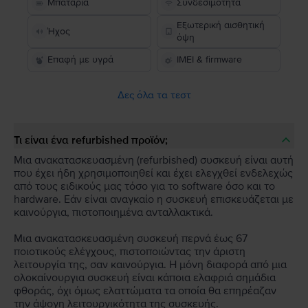
Μπαταρία
Συνδεσιμότητα
Εξωτερική αισθητική
Ήχος
όψη
Επαφή με υγρά
IMEI & firmware
Δες όλα τα τεστ
Τι είναι ένα refurbished προϊόν;
Μια ανακατασκευασμένη (refurbished) συσκευή είναι αυτή
που έχει ήδη χρησιμοποιηθεί και έχει ελεγχθεί ενδελεχώς
από τους ειδικούς μας τόσο για το software όσο και το
hardware. Εάν είναι αναγκαίο η συσκευή επισκευάζεται με
καινούργια, πιστοποιημένα ανταλλακτικά.
Μια ανακατασκευασμένη συσκευή περνά έως 67
ποιοτικούς ελέγχους, πιστοποιώντας την άριστη
λειτουργία της, σαν καινούργια. Η μόνη διαφορά από μια
ολοκαίνουργια συσκευή είναι κάποια ελαφριά σημάδια
φθοράς, όχι όμως ελαττώματα τα οποία θα επηρέαζαν
την άψογη λειτουργικότητα της συσκευής.