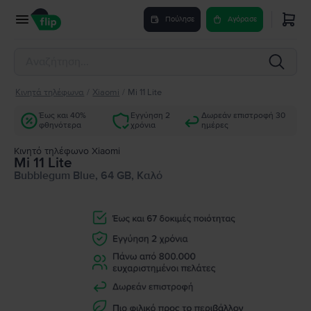
Πούλησε
Αγόρασε
Κινητά τηλέφωνα
/
Xiaomi
/
Mi 11 Lite
Έως και 40%
Εγγύηση 2
Δωρεάν επιστροφή 30
φθηνότερα
χρόνια
ημέρες
Κινητό τηλέφωνο Xiaomi
Mi 11 Lite
Bubblegum Blue, 64 GB, Καλό