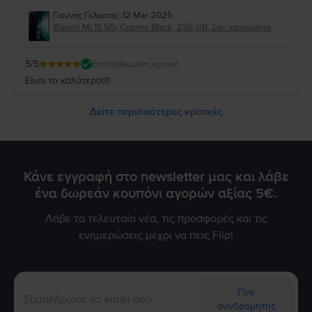
Γιαννης Γκλιατης
,
12 Mar 2025
Xiaomi Mi 11i 5G, Cosmic Black, 256 GB, Σαν καινούργιο
5
/5
Επαληθευμένη κριτική
Είναι το καλύτερο!!!!
Δείτε περισσότερες κριτικές
Κάνε εγγραφή στο newsletter μας και λάβε
ένα δωρεάν κουπόνι αγορών αξίας 5€.
Λάβε τα τελευταία νέα, τις προσφορές και τις
ενημερώσεις μέχρι να πεις Flip!
Γίνε
συνδρομητής