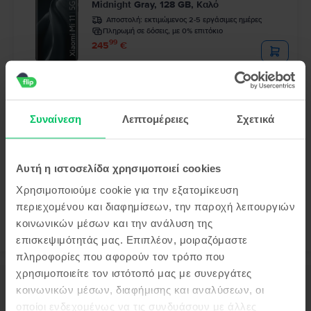
Midnight Gray, 128 GB, Καλό
Αποστολή:
εκτιμώμενος 2-5 εργάσιμες ημέρες
Πληρωμή σε δόσεις, με 0% επιτόκιο
99
245
€
Τελευταίο σε απόθεμα
Xiaomi Redmi Note 13 Pro 5G Dual Sim
Midnight Black, 256 GB, Σαν καινούργιο
Συναίνεση
Λεπτομέρειες
Σχετικά
Αποστολή:
εκτιμώμενος 2-5 εργάσιμες ημέρες
Πληρωμή σε δόσεις, με 0% επιτόκιο
99
229
€
Αυτή η ιστοσελίδα χρησιμοποιεί cookies
Χρησιμοποιούμε cookie για την εξατομίκευση
περιεχομένου και διαφημίσεων, την παροχή λειτουργιών
κοινωνικών μέσων και την ανάλυση της
επισκεψιμότητάς μας. Επιπλέον, μοιραζόμαστε
πληροφορίες που αφορούν τον τρόπο που
χρησιμοποιείτε τον ιστότοπό μας με συνεργάτες
Περιγραφή
κοινωνικών μέσων, διαφήμισης και αναλύσεων, οι
Κινητό τηλέφωνο Xiaomi Mi 11 Lite, Bubblegum Blue, 64 GB, Καλό
οποίοι ενδεχομένως να τις συνδυάσουν με άλλες