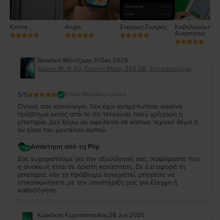
Korina
Angie
Στεργιος Ζωηρός
Καβαλαράκη
Αναστασια
Βασιλική Μάντζαρη
,
31 Dec 2025
Xiaomi Mi 11i 5G, Cosmic Black, 256 GB, Σαν καινούργιο
5
/5
Επαληθευμένη κριτική
Όντως σαν καινούργιο, δεν έχω αντιμετωπίσει κανένα
πρόβλημα εκτός από το ότι τελειώνει πολύ γρήγορα η
μπαταρία. Δεν ξέρω αν οφείλεται σε κάποιο τεχνικό θέμα ή
αν είναι του μοντέλου αυτού.
Απάντηση από τη Flip
Σας ευχαριστούμε για την αξιολόγησή σας. Χαιρόμαστε που
η συσκευή είναι σε άριστη κατάσταση. Σε ό,τι αφορά τη
μπαταρία, εάν το πρόβλημα συνεχιστεί, μπορείτε να
επικοινωνήσετε με την υποστήριξη μας για έλεγχο ή
καθοδήγηση.
Κυριάκος Κυριτσόπουλος
,
28 Jun 2025