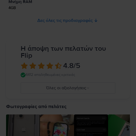
Μνήμη RAM
ασφάλεια του προϊόντος.
4GB
Δες όλες τις προδιαγραφές
Η άποψη των πελατών του
Flip
4.8
/5
4412 επαληθευμένες κριτικές
Όλες οι αξιολογήσεις
5
4
Φωτογραφίες από πελάτες
3
2
1