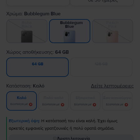
σε 30 ημέρες
Χρώμα:
Bubblegum Blue
Boba
Peach
Bubblegum
Black
Pink
Blue
Χώρος αποθήκευσης:
64 GB
128 GB
64 GB
Κατάσταση:
Καλό
Δείτε λεπτομέρειες
Πολύ καλό
Εξαιρετικό
Σαν καινούργιο
Καλό
Ειδοποίησε με!
Ειδοποίησε με!
Ειδοποίησε με!
Ειδοποίησε με!
Εξωτερική όψη:
Η κατάστασή του είναι καλή. Έχει όμως
αρκετές εμφανείς γρατζουνιές ή πολύ ορατά σημάδια.
Άριστη λειτουργία