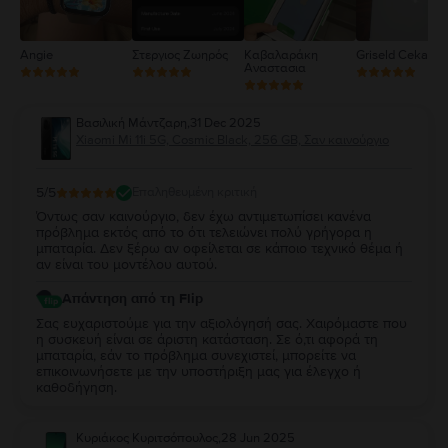
Angie
Στεργιος Ζωηρός
Καβαλαράκη
Griseld Ceka
Αναστασια
Βασιλική Μάντζαρη
,
31 Dec 2025
Xiaomi Mi 11i 5G, Cosmic Black, 256 GB, Σαν καινούργιο
5
/5
Επαληθευμένη κριτική
Όντως σαν καινούργιο, δεν έχω αντιμετωπίσει κανένα
πρόβλημα εκτός από το ότι τελειώνει πολύ γρήγορα η
μπαταρία. Δεν ξέρω αν οφείλεται σε κάποιο τεχνικό θέμα ή
αν είναι του μοντέλου αυτού.
Απάντηση από τη Flip
Σας ευχαριστούμε για την αξιολόγησή σας. Χαιρόμαστε που
η συσκευή είναι σε άριστη κατάσταση. Σε ό,τι αφορά τη
μπαταρία, εάν το πρόβλημα συνεχιστεί, μπορείτε να
επικοινωνήσετε με την υποστήριξη μας για έλεγχο ή
καθοδήγηση.
Κυριάκος Κυριτσόπουλος
,
28 Jun 2025