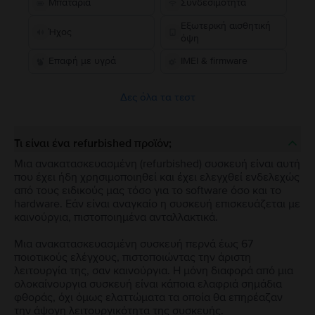
Μπαταρία
Συνδεσιμότητα
Εξωτερική αισθητική
Ήχος
όψη
Επαφή με υγρά
IMEI & firmware
Δες όλα τα τεστ
Τι είναι ένα refurbished προϊόν;
Μια ανακατασκευασμένη (refurbished) συσκευή είναι αυτή
που έχει ήδη χρησιμοποιηθεί και έχει ελεγχθεί ενδελεχώς
από τους ειδικούς μας τόσο για το software όσο και το
hardware. Εάν είναι αναγκαίο η συσκευή επισκευάζεται με
καινούργια, πιστοποιημένα ανταλλακτικά.
Μια ανακατασκευασμένη συσκευή περνά έως 67
ποιοτικούς ελέγχους, πιστοποιώντας την άριστη
λειτουργία της, σαν καινούργια. Η μόνη διαφορά από μια
ολοκαίνουργια συσκευή είναι κάποια ελαφριά σημάδια
φθοράς, όχι όμως ελαττώματα τα οποία θα επηρέαζαν
την άψογη λειτουργικότητα της συσκευής.