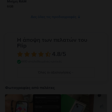
Μνήμη RAM
ασφάλεια του προϊόντος.
6GB
Δες όλες τις προδιαγραφές
Η άποψη των πελατών του
Flip
4.8
/5
4410 επαληθευμένες κριτικές
Όλες οι αξιολογήσεις
5
4
Φωτογραφίες από πελάτες
3
2
1