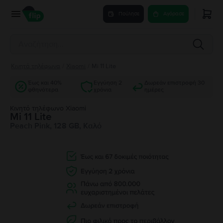
Πούλησε
Αγόρασε
Κινητά τηλέφωνα
/
Xiaomi
/
Mi 11 Lite
Έως και 40%
Εγγύηση 2
Δωρεάν επιστροφή 30
φθηνότερα
χρόνια
ημέρες
Κινητό τηλέφωνο Xiaomi
Mi 11 Lite
Peach Pink, 128 GB, Καλό