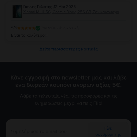
Γιαννης Γκλιατης
,
12 Mar 2025
Xiaomi Mi 11i 5G, Cosmic Black, 256 GB, Σαν καινούργιο
5
/5
Επαληθευμένη κριτική
Είναι το καλύτερο!!!!
Δείτε περισσότερες κριτικές
Κάνε εγγραφή στο newsletter μας και λάβε
ένα δωρεάν κουπόνι αγορών αξίας 5€.
Λάβε τα τελευταία νέα, τις προσφορές και τις
ενημερώσεις μέχρι να πεις Flip!
Γίνε
συνδρομητής