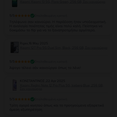
Xiaomi Xiaomi 13 5G, Flora Green, 256 GB, Σαν καινούργιο
5
/5
Επαληθευμένη κριτική
Τηλέφωνο σαν καινούριο. Η παράδοση ήταν υποδειγματική.
Η αναλογία ποιότητας τιμής είναι πολύ καλή. Πείστηκα να
δοκιμάσω το flip για να το ξαναπροτιμήσω αργότερα.
Rigas
,
16 May 2025
Xiaomi 12T Pro 5G Dual Sim, Black, 256 GB, Σαν καινούργιο
5
/5
Επαληθευμένη κριτική
Άψογο τέλειο σάν καινούργιο όπως το λένε!
ΚΩΝΣΤΑΝΤΙΝΟΣ
,
22 Apr 2025
Xiaomi Redmi Note 12 Pro Plus 5G, Iceberg Blue, 256 GB,
Σαν καινούργιο
5
/5
Επαληθευμένη κριτική
Τρίτη αγορά κινητού όπως και τα προηγούμενα εξαιρετικά
άμεση εξυπηρέτηση