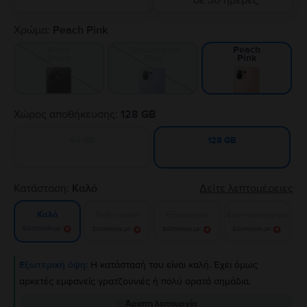
σε 30 ημέρες
Χρώμα:
Peach Pink
Boba
Bubblegum
Peach
Black
Blue
Pink
Χώρος αποθήκευσης:
128 GB
64 GB
128 GB
Κατάσταση:
Καλό
Δείτε λεπτομέρειες
Πολύ καλό
Εξαιρετικό
Σαν καινούργιο
Καλό
Ειδοποίησε με!
Ειδοποίησε με!
Ειδοποίησε με!
Ειδοποίησε με!
Εξωτερική όψη:
Η κατάστασή του είναι καλή. Έχει όμως
αρκετές εμφανείς γρατζουνιές ή πολύ ορατά σημάδια.
Άριστη λειτουργία