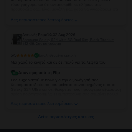
τόσο γρήγορα και ότι ανταποκρίθηκε πλήρως στις
προσδοκίες σας. Είναι μεγάλη μας χαρά να γνωρίζουμε ότι
λειτουργεί άψογα και ότι η κατάστασή της σας άφησε
απόλυτα ικανοποιημένη. Σας ευχαριστούμε για την
Δες περισσότερες λεπτομέρειες
εμπιστοσύνη σας και σας ευχόμαστε να χαρείτε τη νέα σας
συσκευή!
Aντωνής Ροφαϊελ
,
02 Aug 2026
Samsung Galaxy S24 Ultra 5G Dual Sim, Black Titanium,
512 GB, Σαν καινούργιο
5
/5
Επαληθευμένη κριτική
Μια χαρά το κινητό και αξίζει πολύ για τα λεφτά του
Απάντηση από τη Flip
Σας ευχαριστούμε πολύ για την αξιολόγησή σας!
Χαιρόμαστε ιδιαίτερα που μείνατε ικανοποιημένος από το
Galaxy S24 Ultra και ότι θεωρείτε πως προσφέρει εξαιρετική
σχέση ποιότητας-τιμής. Η εμπιστοσύνη σας σημαίνει πολλά
για εμάς. Να χαρείτε τη νέα σας συσκευή και θα χαρούμε να
Δες περισσότερες λεπτομέρειες
σας εξυπηρετήσουμε ξανά στο μέλλον!
Δείτε περισσότερες κριτικές