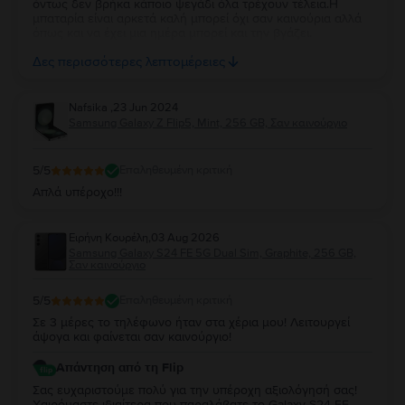
όντως δεν βρήκα κάποιο ψεγάδι όλα τρέχουν τέλεια.Η
μπαταρία είναι αρκετά καλή μπορεί όχι σαν καινούρια αλλά
όπως και να έχει μια ημέρα μπορεί και την βγάζει.
Συνοψίζοντας μέχρι στιγμής θεωρώ την αγορά μου από το
Δες περισσότερες λεπτομέρειες
flip σωστή και σίγουρα στο μέλλον θα το ξανά προτιμήσω
Nafsika
,
23 Jun 2024
Samsung Galaxy Z Flip5, Mint, 256 GB, Σαν καινούργιο
5
/5
Επαληθευμένη κριτική
Απλά υπέροχο!!!
Ειρήνη Κουρέλη
,
03 Aug 2026
Samsung Galaxy S24 FE 5G Dual Sim, Graphite, 256 GB,
Σαν καινούργιο
5
/5
Επαληθευμένη κριτική
Σε 3 μέρες το τηλέφωνο ήταν στα χέρια μου! Λειτουργεί
άψογα και φαίνεται σαν καινούργιο!
Απάντηση από τη Flip
Σας ευχαριστούμε πολύ για την υπέροχη αξιολόγησή σας!
Χαιρόμαστε ιδιαίτερα που παραλάβατε το Galaxy S24 FE