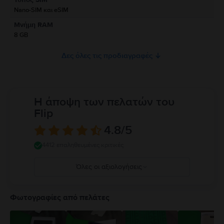
το προϊόν.
Nano-SIM και eSIM
Παρακαλώ διαβάστε το εγχειρίδιο.
Μνήμη RAM
8 GB
Δες όλες τις προδιαγραφές
Η άποψη των πελατών του
Flip
4.8
/5
4412 επαληθευμένες κριτικές
Όλες οι αξιολογήσεις
5
4
Φωτογραφίες από πελάτες
3
2