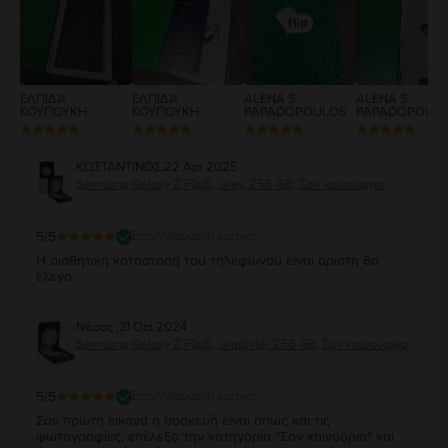
1
ΕΛΠΙΔΑ
ΕΛΠΙΔΑ
ALENA S.
ALENA S.
ΚΟΥΠΟΥΚΗ
ΚΟΥΠΟΥΚΗ
PAPADOPOULOS
PAPADOPOUL
ΚΩΣΤΑΝΤΙΝΟΣ
,
22 Apr 2025
Samsung Galaxy Z Flip5, Gray, 256 GB, Σαν καινούργιο
5
/5
Επαληθευμένη κριτική
Η αισθητικη κατάσταση του τηλεφώνου είναι άριστη θα
έλεγα
Νάσος
,
31 Oct 2024
Samsung Galaxy Z Flip5, Graphite, 256 GB, Σαν καινούργιο
5
/5
Επαληθευμένη κριτική
Σαν πρώτη εικόνα η συσκευή είναι όπως και τις
φωτογραφίες, επέλεξα την κατηγορία "Σαν καινούριο" και