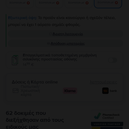
Ειδοποίησε με!
Ειδοποίησε με!
Ειδοποίησε με!
Ειδοποίησε με!
Εξωτερική όψη:
Το προϊόν είναι καινούργιο ή σχεδόν τέλειο,
μπορεί να έχει 1 αόρατο σημάδι φθοράς.
Άριστη λειτουργία
Απόδοση μπαταρίας
Επαγγελματικά τοποθετημένη μεμβράνη
σιλικόνης προστασίας οθόνης
Enable
99
14
€
Δόσεις ή Κάρτα online
λεπτομέρειες
Πιστωτική/
Χρεωστική
κάρτα
62 δοκιμές που
διεξήχθησαν από τους
ειδικούς μας