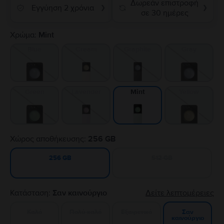
Δωρεάν επιστροφή
Εγγύηση 2 χρόνια
❯
❯
σε 30 ημέρες
Χρώμα:
Mint
Blue
Cream
Graphite
Gray
Green
Lavender
Yellow
Mint
Χώρος αποθήκευσης:
256 GB
512 GB
256 GB
Κατάσταση:
Σαν καινούργιο
Δείτε λεπτομέρειες
Καλό
Πολύ καλό
Εξαιρετικό
Σαν
καινούργιο