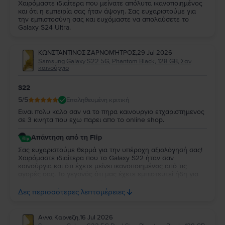
Χαιρόμαστε ιδιαίτερα που μείνατε απόλυτα ικανοποιημένος
και ότι η εμπειρία σας ήταν άψογη. Σας ευχαριστούμε για
την εμπιστοσύνη σας και ευχόμαστε να απολαύσετε το
Galaxy S24 Ultra.
ΚΩΝΣΤΑΝΤΙΝΟΣ ΖΑΡΝΟΜΉΤΡΟΣ
,
29 Jul 2026
Samsung Galaxy S22 5G, Phantom Black, 128 GB, Σαν
καινούργιο
S22
5
/5
Επαληθευμένη κριτική
Ειναι πολυ καλο σαν να το πηρα καινουργιο ετχαριστημενος
σε 3 κινητα που εχω παρει απο το online shop.
Απάντηση από τη Flip
Σας ευχαριστούμε θερμά για την υπέροχη αξιολόγησή σας!
Χαιρόμαστε ιδιαίτερα που το Galaxy S22 ήταν σαν
καινούργια και ότι έχετε μείνει ικανοποιημένος από τις
αγορές σας. Το γεγονός ότι μας έχετε εμπιστευτεί ήδη για
τρεις αγορές σημαίνει πολλά για εμάς και σας ευχαριστούμε
ειλικρινά για τη στήριξή σας. Σας ευχόμαστε να απολαύσετε
Δες περισσότερες λεπτομέρειες
τη νέα σας συσκευή και θα χαρούμε να σας
εξυπηρετήσουμε ξανά στο μέλλον!
Αννα Καρνεζη
,
16 Jul 2026