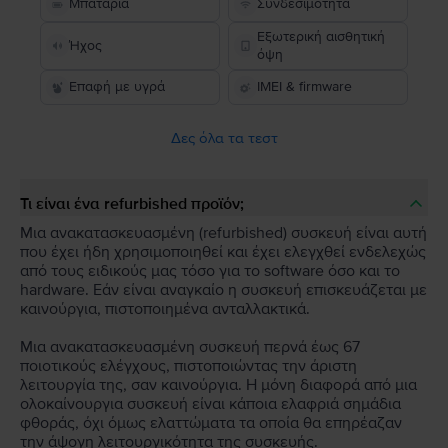
Μπαταρία
Συνδεσιμότητα
Εξωτερική αισθητική
Ήχος
όψη
Επαφή με υγρά
IMEI & firmware
Δες όλα τα τεστ
Τι είναι ένα refurbished προϊόν;
Μια ανακατασκευασμένη (refurbished) συσκευή είναι αυτή
που έχει ήδη χρησιμοποιηθεί και έχει ελεγχθεί ενδελεχώς
από τους ειδικούς μας τόσο για το software όσο και το
hardware. Εάν είναι αναγκαίο η συσκευή επισκευάζεται με
καινούργια, πιστοποιημένα ανταλλακτικά.
Μια ανακατασκευασμένη συσκευή περνά έως 67
ποιοτικούς ελέγχους, πιστοποιώντας την άριστη
λειτουργία της, σαν καινούργια. Η μόνη διαφορά από μια
ολοκαίνουργια συσκευή είναι κάποια ελαφριά σημάδια
φθοράς, όχι όμως ελαττώματα τα οποία θα επηρέαζαν
την άψογη λειτουργικότητα της συσκευής.