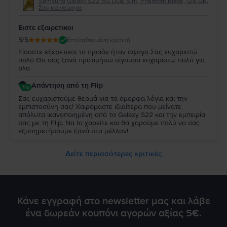
Samsung Galaxy S22 5G Dual Sim, Phantom Black, 128 GB,
Σαν καινούργιο
Ειστε εξαιρετικοι
5
/5
Επαληθευμένη κριτική
Είσαστε εξερετικοι το προϊόν ήταν άψογο Σας ευχαριστώ
πολύ Θα σας ξανά προτιμήσω σίγουρα ευχαριστώ πολύ για
ολα
Απάντηση από τη Flip
Σας ευχαριστούμε θερμά για τα όμορφα λόγια και την
εμπιστοσύνη σας! Χαιρόμαστε ιδιαίτερα που μείνατε
απόλυτα ικανοποιημένη από τo Galaxy S22 και την εμπειρία
σας με τη Flip. Να to χαρείτε και θα χαρούμε πολύ να σας
εξυπηρετήσουμε ξανά στο μέλλον!
Δείτε περισσότερες κριτικές
Κάνε εγγραφή στο newsletter μας και λάβε
ένα δωρεάν κουπόνι αγορών αξίας 5€.