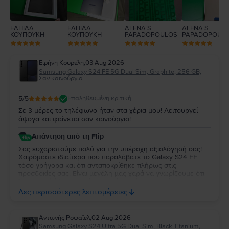
ΕΛΠΙΔΑ
ΕΛΠΙΔΑ
ALENA S.
ALENA S.
ΚΟΥΠΟΥΚΗ
ΚΟΥΠΟΥΚΗ
PAPADOPOULOS
PAPADOPOUL
Ειρήνη Κουρέλη
,
03 Aug 2026
Samsung Galaxy S24 FE 5G Dual Sim, Graphite, 256 GB,
Σαν καινούργιο
5
/5
Επαληθευμένη κριτική
Σε 3 μέρες το τηλέφωνο ήταν στα χέρια μου! Λειτουργεί
άψογα και φαίνεται σαν καινούργιο!
Απάντηση από τη Flip
Σας ευχαριστούμε πολύ για την υπέροχη αξιολόγησή σας!
Χαιρόμαστε ιδιαίτερα που παραλάβατε το Galaxy S24 FE
τόσο γρήγορα και ότι ανταποκρίθηκε πλήρως στις
προσδοκίες σας. Είναι μεγάλη μας χαρά να γνωρίζουμε ότι
λειτουργεί άψογα και ότι η κατάστασή της σας άφησε
απόλυτα ικανοποιημένη. Σας ευχαριστούμε για την
Δες περισσότερες λεπτομέρειες
εμπιστοσύνη σας και σας ευχόμαστε να χαρείτε τη νέα σας
συσκευή!
Aντωνής Ροφαϊελ
,
02 Aug 2026
Samsung Galaxy S24 Ultra 5G Dual Sim, Black Titanium,