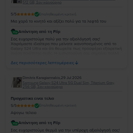
512 GB, Σαν καινούργιο
5
/5
Επαληθευμένη κριτική
Μια χαρά το κινητό και αξίζει πολύ για τα λεφτά του
Απάντηση από τη Flip
Σας ευχαριστούμε πολύ για την αξιολόγησή σας!
Χαιρόμαστε ιδιαίτερα που μείνατε ικανοποιημένος από το
Galaxy S24 Ultra και ότι θεωρείτε πως προσφέρει εξαιρετική
σχέση ποιότητας-τιμής. Η εμπιστοσύνη σας σημαίνει πολλά
για εμάς. Να χαρείτε τη νέα σας συσκευή και θα χαρούμε να
Δες περισσότερες λεπτομέρειες
σας εξυπηρετήσουμε ξανά στο μέλλον!
Dimitris Karagiannakis
,
29 Jul 2026
Samsung Galaxy S24 Ultra 5G Dual Sim, Titanium Grey,
256 GB, Σαν καινούργιο
Πραγματικα ειναι τελιο
5
/5
Επαληθευμένη κριτική
Αψογω τελειο
Απάντηση από τη Flip
Σας ευχαριστούμε θερμά για την υπέροχη αξιολόγησή σας!