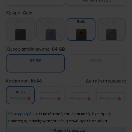
σε 30 ημέρες
Χρώμα:
Gold
Black
Blue
Purple
Gold
Χώρος αποθήκευσης:
64 GB
128 GB
64 GB
Κατάσταση:
Καλό
Δείτε λεπτομέρειες
Πολύ καλό
Εξαιρετικό
Σαν καινούργιο
Καλό
Ειδοποίησε με!
Ειδοποίησε με!
Ειδοποίησε με!
Ειδοποίησε με!
Εξωτερική όψη:
Η κατάστασή του είναι καλή. Έχει όμως
αρκετές εμφανείς γρατζουνιές ή πολύ ορατά σημάδια.
Άριστη λειτουργία