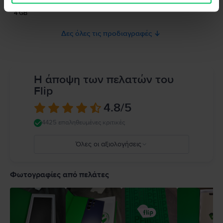
Μνήμη RAM
4 GB
Δες όλες τις προδιαγραφές
Η άποψη των πελατών του
Flip
4.8
/5
4425 επαληθευμένες κριτικές
Όλες οι αξιολογήσεις
5
4
Φωτογραφίες από πελάτες
3
2
1