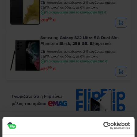
Αποστολή:
εκτιμώμενος 2-5 εργάσιμες ημέρες
Πληρωμή σε δόσεις, με 0% επιτόκιο
Πιο οικονομικό από το καινούργιο 198 €
99
208
€
Samsung Galaxy S22 Ultra 5G Dual Sim
Phantom Black, 256 GB, Εξαιρετικό
Αποστολή:
εκτιμώμενος 2-5 εργάσιμες ημέρες
Πληρωμή σε δόσεις, με 0% επιτόκιο
Πιο οικονομικό από το καινούργιο 260 €
99
425
€
Περιγραφή
Κινητό τηλέφωνο Samsung Galaxy S9 Dual Sim, Gold, 64 GB, Καλό