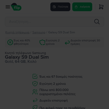
Πούλησε
Αγόρασε
Κινητά τηλέφωνα
/
Samsung
/
Galaxy S9 Dual Sim
Έως και 40%
Εγγύηση 2
Δωρεάν επιστροφή 30
φθηνότερα
χρόνια
ημέρες
Κινητό τηλέφωνο Samsung
Galaxy S9 Dual Sim
Gold, 64 GB, Καλό