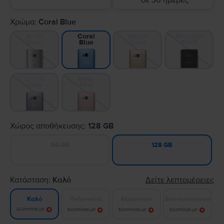
σε 30 ημέρες
Χρώμα:
Coral Blue
Arctic
Maple
Midnight
Coral
Silver
Gold
Black
Blue
Orchid
Rose
Gray
Pink
Χώρος αποθήκευσης:
128 GB
64 GB
128 GB
Κατάσταση:
Καλό
Δείτε λεπτομέρειες
Πολύ καλό
Εξαιρετικό
Σαν καινούργιο
Καλό
Ειδοποίησε με!
Ειδοποίησε με!
Ειδοποίησε με!
Ειδοποίησε με!