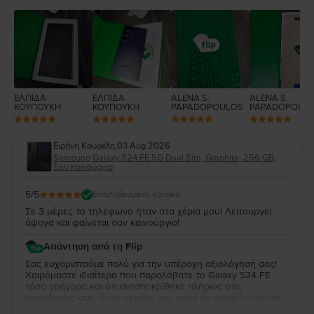
3
2
1
ΕΛΠΙΔΑ
ΕΛΠΙΔΑ
ALENA S.
ALENA S.
ΚΟΥΠΟΥΚΗ
ΚΟΥΠΟΥΚΗ
PAPADOPOULOS
PAPADOPOUL
Ειρήνη Κουρέλη
,
03 Aug 2026
Samsung Galaxy S24 FE 5G Dual Sim, Graphite, 256 GB,
Σαν καινούργιο
5
/5
Επαληθευμένη κριτική
Σε 3 μέρες το τηλέφωνο ήταν στα χέρια μου! Λειτουργεί
άψογα και φαίνεται σαν καινούργιο!
Απάντηση από τη Flip
Σας ευχαριστούμε πολύ για την υπέροχη αξιολόγησή σας!
Χαιρόμαστε ιδιαίτερα που παραλάβατε το Galaxy S24 FE
τόσο γρήγορα και ότι ανταποκρίθηκε πλήρως στις
προσδοκίες σας. Είναι μεγάλη μας χαρά να γνωρίζουμε ότι
λειτουργεί άψογα και ότι η κατάστασή της σας άφησε