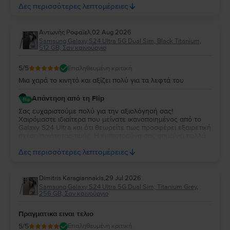
απόλυτα ικανοποιημένη. Σας ευχαριστούμε για την
Δες περισσότερες λεπτομέρειες
εμπιστοσύνη σας και σας ευχόμαστε να χαρείτε τη νέα σας
συσκευή!
Aντωνής Ροφαϊελ
,
02 Aug 2026
Samsung Galaxy S24 Ultra 5G Dual Sim, Black Titanium,
512 GB, Σαν καινούργιο
5
/5
Επαληθευμένη κριτική
Μια χαρά το κινητό και αξίζει πολύ για τα λεφτά του
Απάντηση από τη Flip
Σας ευχαριστούμε πολύ για την αξιολόγησή σας!
Χαιρόμαστε ιδιαίτερα που μείνατε ικανοποιημένος από το
Galaxy S24 Ultra και ότι θεωρείτε πως προσφέρει εξαιρετική
σχέση ποιότητας-τιμής. Η εμπιστοσύνη σας σημαίνει πολλά
για εμάς. Να χαρείτε τη νέα σας συσκευή και θα χαρούμε να
Δες περισσότερες λεπτομέρειες
σας εξυπηρετήσουμε ξανά στο μέλλον!
Dimitris Karagiannakis
,
29 Jul 2026
Samsung Galaxy S24 Ultra 5G Dual Sim, Titanium Grey,
256 GB, Σαν καινούργιο
Πραγματικα ειναι τελιο
5
/5
Επαληθευμένη κριτική