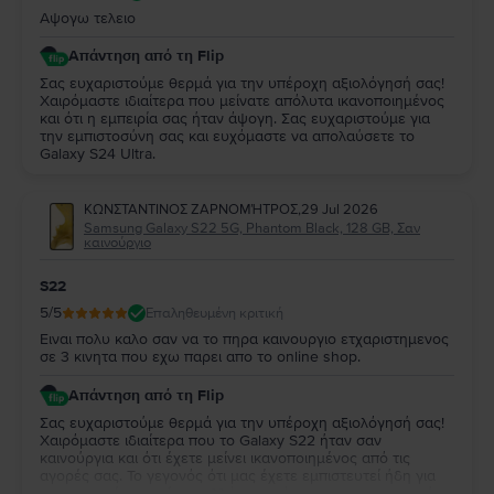
Αψογω τελειο
Απάντηση από τη Flip
Σας ευχαριστούμε θερμά για την υπέροχη αξιολόγησή σας!
Χαιρόμαστε ιδιαίτερα που μείνατε απόλυτα ικανοποιημένος
και ότι η εμπειρία σας ήταν άψογη. Σας ευχαριστούμε για
την εμπιστοσύνη σας και ευχόμαστε να απολαύσετε το
Galaxy S24 Ultra.
ΚΩΝΣΤΑΝΤΙΝΟΣ ΖΑΡΝΟΜΉΤΡΟΣ
,
29 Jul 2026
Samsung Galaxy S22 5G, Phantom Black, 128 GB, Σαν
καινούργιο
S22
5
/5
Επαληθευμένη κριτική
Ειναι πολυ καλο σαν να το πηρα καινουργιο ετχαριστημενος
σε 3 κινητα που εχω παρει απο το online shop.
Απάντηση από τη Flip
Σας ευχαριστούμε θερμά για την υπέροχη αξιολόγησή σας!
Χαιρόμαστε ιδιαίτερα που το Galaxy S22 ήταν σαν
καινούργια και ότι έχετε μείνει ικανοποιημένος από τις
αγορές σας. Το γεγονός ότι μας έχετε εμπιστευτεί ήδη για
τρεις αγορές σημαίνει πολλά για εμάς και σας ευχαριστούμε