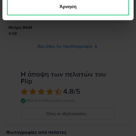
Coral Blue
Άρνηση
Πληροφορίες σχετικά με τις προειδοποιήσεις ασφαλείας που αφορούν
Τύπος SIM
το προϊόν.
Nano-SIM
Παρακαλώ διαβάστε το εγχειρίδιο.
Μνήμη RAM
4 GB
Δες όλες τις προδιαγραφές
Η άποψη των πελατών του
Flip
4.8
/5
4412 επαληθευμένες κριτικές
Όλες οι αξιολογήσεις
5
4
Φωτογραφίες από πελάτες