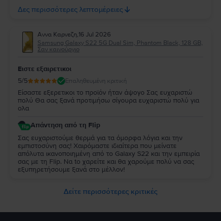
ειλικρινά για τη στήριξή σας. Σας ευχόμαστε να απολαύσετε
Δες περισσότερες λεπτομέρειες
τη νέα σας συσκευή και θα χαρούμε να σας
εξυπηρετήσουμε ξανά στο μέλλον!
Αννα Καρνεζη
,
16 Jul 2026
Samsung Galaxy S22 5G Dual Sim, Phantom Black, 128 GB,
Σαν καινούργιο
Ειστε εξαιρετικοι
5
/5
Επαληθευμένη κριτική
Είσαστε εξερετικοι το προϊόν ήταν άψογο Σας ευχαριστώ
πολύ Θα σας ξανά προτιμήσω σίγουρα ευχαριστώ πολύ για
ολα
Απάντηση από τη Flip
Σας ευχαριστούμε θερμά για τα όμορφα λόγια και την
εμπιστοσύνη σας! Χαιρόμαστε ιδιαίτερα που μείνατε
απόλυτα ικανοποιημένη από τo Galaxy S22 και την εμπειρία
σας με τη Flip. Να to χαρείτε και θα χαρούμε πολύ να σας
εξυπηρετήσουμε ξανά στο μέλλον!
Δείτε περισσότερες κριτικές