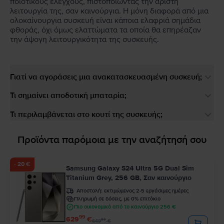
ποιοτικούς ελέγχους, πιστοποιώντας την άριστη
λειτουργία της, σαν καινούργια. Η μόνη διαφορά από μια
ολοκαίνουργια συσκευή είναι κάποια ελαφριά σημάδια
φθοράς, όχι όμως ελαττώματα τα οποία θα επηρέαζαν
την άψογη λειτουργικότητα της συσκευής.
Γιατί να αγοράσεις μια ανακατασκευασμένη συσκευή;
Τι σημαίνει αποδοτική μπαταρία;
Τι περιλαμβάνεται στο κουτί της συσκευής;
Προϊόντα παρόμοια με την αναζήτησή σου
- 20 €
Samsung Galaxy S24 Ultra 5G Dual Sim
Titanium Grey, 256 GB, Σαν καινούργιο
Αποστολή:
εκτιμώμενος 2-5 εργάσιμες ημέρες
Πληρωμή σε δόσεις, με 0% επιτόκιο
Πιο οικονομικό από το καινούργιο 256 €
99
629
€
99
649
€