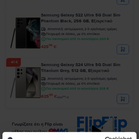
Samsung Galaxy S22 Ultra 5G Dual Sim
Phantom Black, 256 GB, Εξαιρετικό
Αποστολή:
εκτιμώμενος 2-5 εργάσιμες ημέρες
Πληρωμή σε δόσεις, με 0% επιτόκιο
Πιο οικονομικό από το καινούργιο 260 €
99
425
€
- 41 €
Samsung Galaxy S24 Ultra 5G Dual Sim
Titanium Grey, 512 GB, Εξαιρετικό
Αποστολή:
εκτιμώμενος 2-5 εργάσιμες ημέρες
Πληρωμή σε δόσεις, με 0% επιτόκιο
Πιο οικονομικό από το καινούργιο 328 €
99
625
€
99
666
€