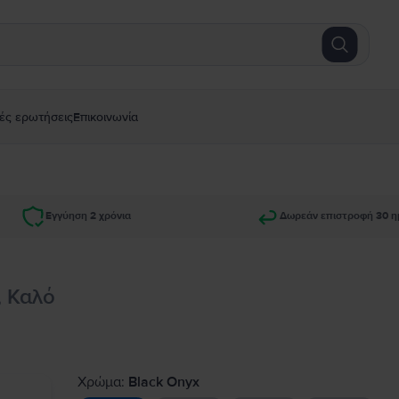
ές ερωτήσεις
Επικοινωνία
Εγγύηση 2 χρόνια
Δωρεάν επιστροφή 30 η
, Καλό
Χρώμα:
Black Onyx