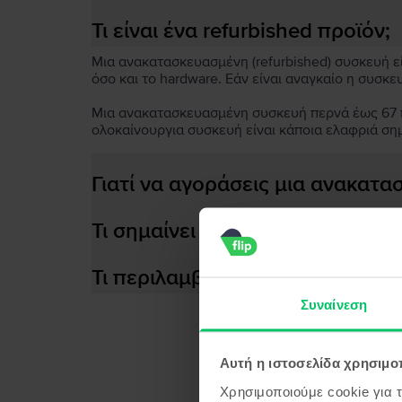
Τι είναι ένα refurbished προϊόν;
Μια ανακατασκευασμένη (refurbished) συσκευή είν
όσο και το hardware. Εάν είναι αναγκαίο η συσκε
Μια ανακατασκευασμένη συσκευή περνά έως 67 πο
ολοκαίνουργια συσκευή είναι κάποια ελαφριά ση
Γιατί να αγοράσεις μια ανακατ
Τι σημαίνει αποδοτική μπαταρία
Τι περιλαμβάνεται στο κουτί τη
Συναίνεση
Αυτή η ιστοσελίδα χρησιμοπ
Προϊ
Χρησιμοποιούμε cookie για 