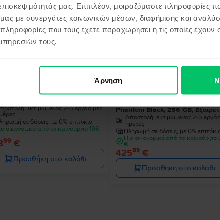
 επισκεψιμότητάς μας. Επιπλέον, μοιραζόμαστε πληροφορίες π
ό μας με συνεργάτες κοινωνικών μέσων, διαφήμισης και αναλύσ
 πληροφορίες που τους έχετε παραχωρήσει ή τις οποίες έχουν σ
υπηρεσιών τους.
Άρνηση
Ν
sung Galaxy S22 5G Dual Sim
Samsung Galaxy S22 Ultra 5G D
ntom Black, 128 GB, Πολύ καλό
Sim
ποστολή:
εκτιμώμενος 2-5 εργάσιμες
Phantom Black, 256 GB, Εξαιρετ
μέρες
Αποστολή:
εκτιμώμενος 2-5 εργάσ
ληρωμή σε δόσεις, με 0% επιτόκιο
ημέρες
ιο οικονομικό από το καινούργιο 198
Πληρωμή σε δόσεις, με 0% επιτόκι
Πιο οικονομικό από το καινούργιο
99
8
€
€
99
425
€
Προσθήκη στο καλάθι
Προσθήκη στο καλάθι