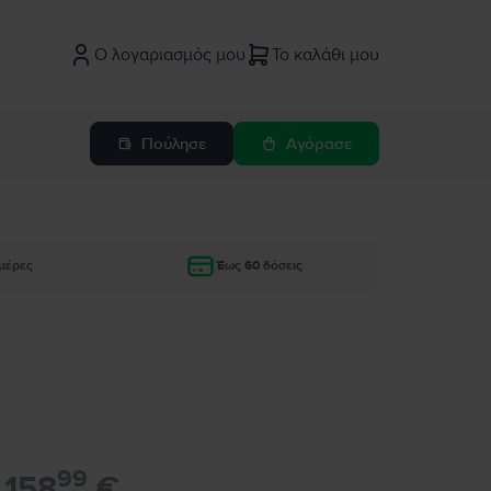
Ο λογαριασμός μου
Το καλάθι μου
Πούλησε
Αγόρασε
μέρες
Έως 60 δόσεις
99
158
€