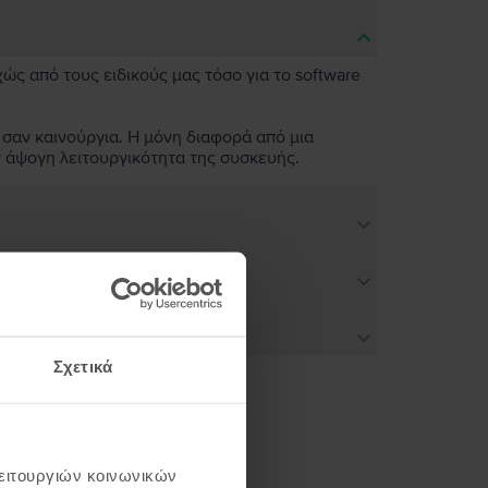
χώς από τους ειδικούς μας τόσο για το software
 σαν καινούργια. Η μόνη διαφορά από μια
ν άψογη λειτουργικότητα της συσκευής.
Σχετικά
ή σου
λειτουργιών κοινωνικών