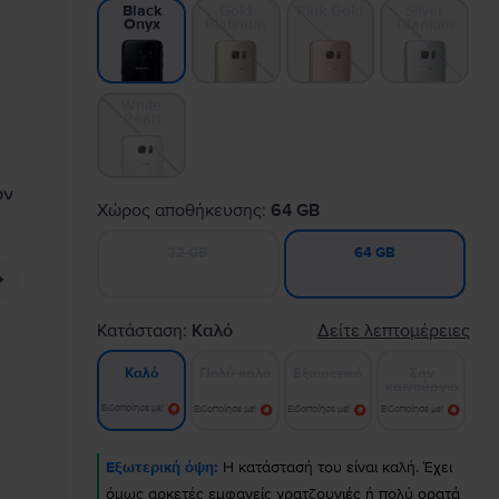
Gold
Pink Gold
Silver
Black
Platinum
Titanium
Onyx
White
Pearl
Χώρος αποθήκευσης:
64 GB
32 GB
64 GB
Κατάσταση:
Καλό
Δείτε λεπτομέρειες
Πολύ καλό
Εξαιρετικό
Σαν
Καλό
καινούργιο
Ειδοποίησε με!
Ειδοποίησε με!
Ειδοποίησε με!
Ειδοποίησε με!
Εξωτερική όψη:
Η κατάστασή του είναι καλή. Έχει
όμως αρκετές εμφανείς γρατζουνιές ή πολύ ορατά