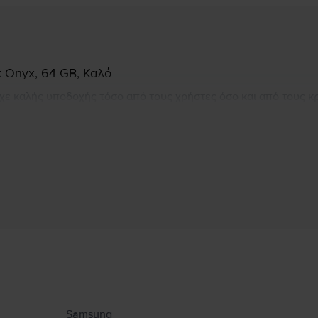
k Onyx, 64 GB, Καλό
χε καλής υποδοχής τόσο από τους χρήστες όσο και από τους κρι
 ο νέος καμπύλος σχεδιασμός της πλάτης του S7 ταιριάζει απόλ
χής Micro-SD, η οποία επιτρέπει την αύξηση του χώρου αποθήκ
οχο και ανθεκτικό στη σκόνη.
Πληροφορίες Κατασκευαστή
υ αφορούν το προϊόν.
Samsung