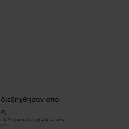
 διεξήχθησαν από
ας
ε 62 σημεία, με τη βοήθεια ενός
ατος.