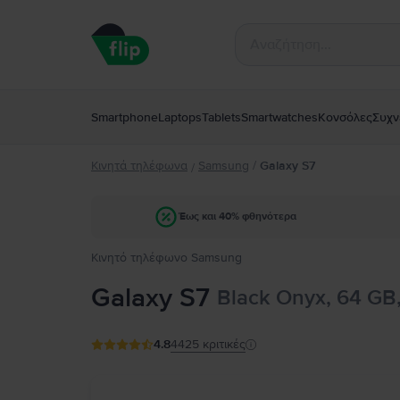
Smartphone
Laptops
Tablets
Smartwatches
Κονσόλες
Συχν
Κινητά τηλέφωνα
Samsung
/
Galaxy S7
/
Έως και 40% φθηνότερα
Κινητό τηλέφωνο Samsung
Galaxy S7
Black Onyx, 64 GB
4.8
4425
κριτικές