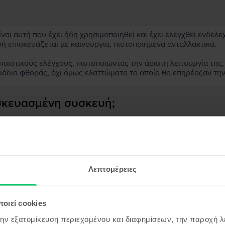
αι αυτή που έχει ήδη χρησιμοποιηθεί και έχει ελεγχθεί ενδελε
υή επισκευάζεται με καινούργια, πιστοποιημένα ανταλλακτικά.
ιοτικούς ελέγχους, πιστοποιώντας την άριστη λειτουργία της,
μάδια φθοράς, όχι όμως ελαττώματα τα οποία θα επηρέαζαν τη
ασκευασμένη συσκευή;
;
ς συσκευής;
Λεπτομέρειες
οιεί cookies
όντα παρόμοια με την αναζήτησ
την εξατομίκευση περιεχομένου και διαφημίσεων, την παροχή 