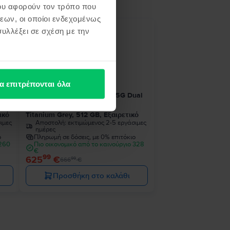
ου αφορούν τον τρόπο που
εων, οι οποίοι ενδεχομένως
υλλέξει σε σχέση με την
- 41 €
α επιτρέπονται όλα
ual
Samsung Galaxy S24 Ultra 5G Dual
Sim
ικό
Titanium Grey, 512 GB, Εξαιρετικό
ιμες
Αποστολή:
εκτιμώμενος 2-5 εργάσιμες
ημέρες
ο
Πληρωμή σε δόσεις, με 0% επιτόκιο
 260
Πιο οικονομικό από το καινούργιο 328
€
99
625
€
99
666
€
Προσθήκη στο καλάθι