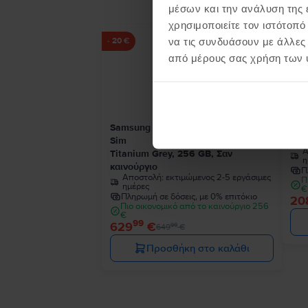
μέσων και την ανάλυση της
χρησιμοποιείτε τον ιστότοπ
να τις συνδυάσουν με άλλες
- 20 €
από μέρους σας χρήση των 
Samsung Galaxy S24 Ultra 5G Dual
Sam
Sim
Pha
Α
Titanium Grey, 256 GB, Σαν
η
καινούργιο
Π
Αποστολή:
εκτιμώμενος 2-5 εργάσιμες
Π
ημέρες
€
Πληρωμή σε δόσεις, με 0% επιτόκιο
20
Πιο οικονομικό από το καινούργιο 256
€
99
629
€
99
649
€
Προσθήκη στο καλάθι