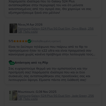
Χαιρόμαστε ιδιαίτερα που το Galaxy S24 Plus
ανταποκρίθηκε στην περιγραφή του και ότι μείνατε
ικανοποιημένος από την αγορά σας. Θα χαρούμε να σας
εξυπηρετήσουμε ξανά στο μέλλον!
Νίκος
,
14 Apr 2026
Samsung Galaxy S24 Plus 5G Dual Sim, Onyx Black, 256
GB, Πολύ καλό
5
/5
Επαληθευμένη κριτική
Είναι το δεύτερο τηλέφωνο που παίρνω από το flip το
προηγούμενο ήταν το s22 ultra και είναι πραγματικά σαν
καινούργια χωρίς κανένα πρόβλημα στην λειτουργία τούς...
Απάντηση από τη Flip
Σας ευχαριστούμε θερμά για την εμπιστοσύνη και την
προτίμησή σας! Χαιρόμαστε ιδιαίτερα που και οι δύο
συσκευές σας ανταποκρίθηκαν στις προσδοκίες σας και
λειτουργούν άψογα. Είμαστε πάντα στη διάθεσή σας!
Mountzouris .G
,
08 Nov 2025
Samsung Galaxy S24 Plus 5G Dual Sim, Jade Green, 256
GB, Πολύ καλό