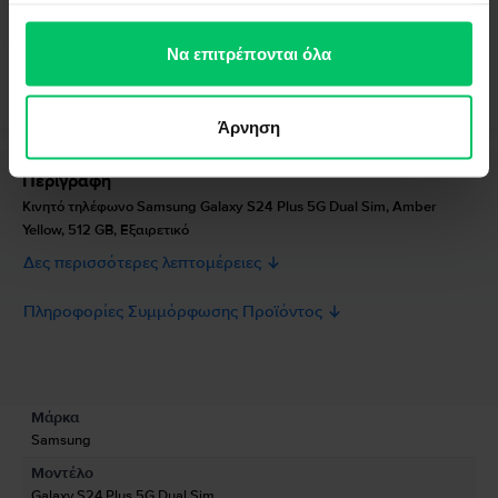
έχουν συλλέξει σε σχέση με την από μέρους σας χρήση
των υπηρεσιών τους.
Να επιτρέπονται όλα
Άρνηση
Περιγραφή
Κινητό τηλέφωνο Samsung Galaxy S24 Plus 5G Dual Sim, Amber
Yellow, 512 GB, Εξαιρετικό
Δες περισσότερες λεπτομέρειες
Πληροφορίες Συμμόρφωσης Προϊόντος
Πληροφορίες Ασφάλειας Προϊόντος
Προδιαγραφές
Μάρκα
Πληροφορίες Κατασκευαστή
Samsung
Μοντέλο
Πληροφορίες Υπεύθυνου Προσώπου
Galaxy S24 Plus 5G Dual Sim