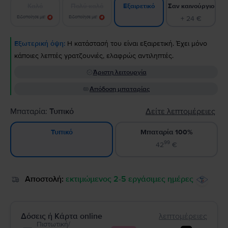
Καλό
Πολύ καλό
Σαν καινούργιο
Εξαιρετικό
Ειδοποίησε με!
Ειδοποίησε με!
+ 24 €
Εξωτερική όψη:
Η κατάστασή του είναι εξαιρετική. Έχει μόνο
κάποιες λεπτές γρατζουνιές, ελαφρώς αντιληπτές.
Άριστη λειτουργία
Απόδοση μπαταρίας
Μπαταρία:
Τυπικό
Δείτε λεπτομέρειες
Μπαταρία 100%
Τυπικό
99
42
€
Αποστολή:
εκτιμώμενος 2-5 εργάσιμες ημέρες
Δόσεις ή Κάρτα online
λεπτομέρειες
Πιστωτική/