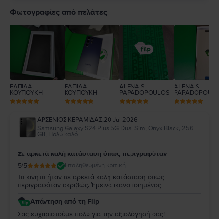
5
4
Φωτογραφίες από πελάτες
3
2
1
ΕΛΠΙΔΑ
ΕΛΠΙΔΑ
ALENA S.
ALENA S.
ΚΟΥΠΟΥΚΗ
ΚΟΥΠΟΥΚΗ
PAPADOPOULOS
PAPADOPOUL
ΑΡΣΕΝΙΟΣ ΚΕΡΑΜΙΔΑΣ
,
20 Jul 2026
Samsung Galaxy S24 Plus 5G Dual Sim, Onyx Black, 256
GB, Πολύ καλό
Σε αρκετά καλή κατάσταση όπως περιγραφόταν
5
/5
Επαληθευμένη κριτική
Το κινητό ήταν σε αρκετά καλή κατάσταση όπως
περιγραφόταν ακριβώς. Έμεινα ικανοποιημένος
Απάντηση από τη Flip
Σας ευχαριστούμε πολύ για την αξιολόγησή σας!