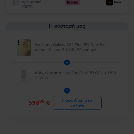
Χρεωστική
κάρτα
Η σύστασή μας
Samsung Galaxy S24 Plus 5G Dual Sim,
Amber Yellow, 512 GB, Εξαιρετικό
+
Allity, Φορτιστής πρίζας GaN PD QC, 1x USB-
C, 20W
=
Προσθήκη στο
98
538
€
καλάθι