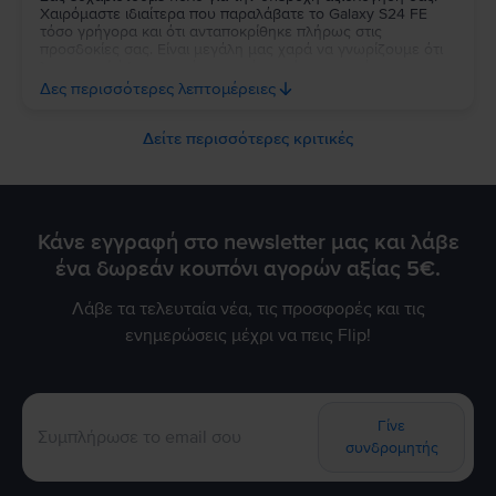
Χαιρόμαστε ιδιαίτερα που παραλάβατε το Galaxy S24 FE
τόσο γρήγορα και ότι ανταποκρίθηκε πλήρως στις
προσδοκίες σας. Είναι μεγάλη μας χαρά να γνωρίζουμε ότι
λειτουργεί άψογα και ότι η κατάστασή της σας άφησε
απόλυτα ικανοποιημένη. Σας ευχαριστούμε για την
Δες περισσότερες λεπτομέρειες
εμπιστοσύνη σας και σας ευχόμαστε να χαρείτε τη νέα σας
συσκευή!
Δείτε περισσότερες κριτικές
Κάνε εγγραφή στο newsletter μας και λάβε
ένα δωρεάν κουπόνι αγορών αξίας 5€.
Λάβε τα τελευταία νέα, τις προσφορές και τις
ενημερώσεις μέχρι να πεις Flip!
Γίνε
συνδρομητής