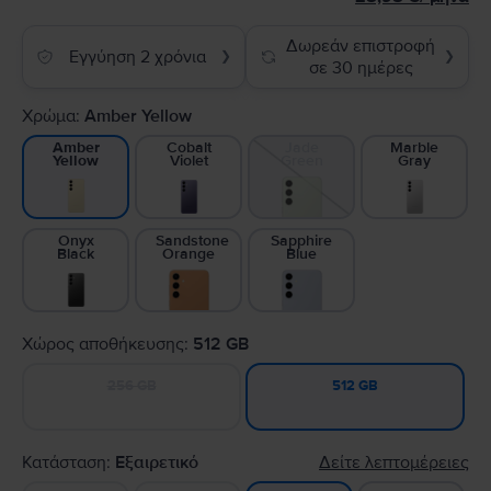
Δωρεάν επιστροφή
Εγγύηση 2 χρόνια
❯
❯
σε 30 ημέρες
Χρώμα:
Amber Yellow
Cobalt
Jade
Marble
Amber
Violet
Green
Gray
Yellow
Onyx
Sandstone
Sapphire
Black
Orange
Blue
Χώρος αποθήκευσης:
512 GB
256 GB
512 GB
Κατάσταση:
Εξαιρετικό
Δείτε λεπτομέρειες