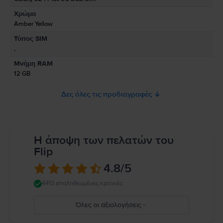
Χρώμα
Πληροφορίες Ασφάλειας Προϊόντος
Amber Yellow
Πληροφορίες σχετικά με τις προειδοποιήσεις ασφαλείας που αφορούν
Τύπος SIM
το προϊόν.
,
Παρακαλώ διαβάστε το εγχειρίδιο.
Μνήμη RAM
12 GB
Δες όλες τις προδιαγραφές
Η άποψη των πελατών του
Flip
4.8
/5
4413 επαληθευμένες κριτικές
Όλες οι αξιολογήσεις