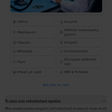
Οθόνη
Κουμπιά
Μέθοδοι αναγνώρισης
Μικρόφωνο
χρήστη
Κάμερες
Ιστορικό
Μπαταρία
Συνδεσιμότητα
Εξωτερική αισθητική
Ήχος
όψη
Επαφή με υγρά
IMEI & firmware
Δες όλα τα τεστ
Τι είναι ένα refurbished προϊόν;
Μια ανακατασκευασμένη (refurbished) συσκευή είναι αυτή