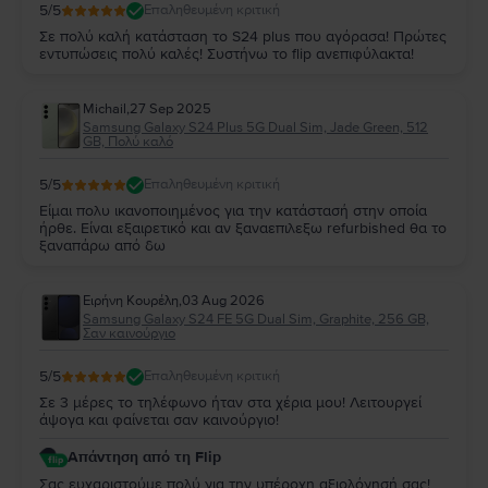
5
/5
Επαληθευμένη κριτική
Σε πολύ καλή κατάσταση το S24 plus που αγόρασα! Πρώτες
εντυπώσεις πολύ καλές! Συστήνω το flip ανεπιφύλακτα!
Michail
,
27 Sep 2025
Samsung Galaxy S24 Plus 5G Dual Sim, Jade Green, 512
GB, Πολύ καλό
5
/5
Επαληθευμένη κριτική
Είμαι πολυ ικανοποιημένος για την κατάστασή στην οποία
ήρθε. Είναι εξαιρετικό και αν ξαναεπιλεξω refurbished θα το
ξαναπάρω από δω
Ειρήνη Κουρέλη
,
03 Aug 2026
Samsung Galaxy S24 FE 5G Dual Sim, Graphite, 256 GB,
Σαν καινούργιο
5
/5
Επαληθευμένη κριτική
Σε 3 μέρες το τηλέφωνο ήταν στα χέρια μου! Λειτουργεί
άψογα και φαίνεται σαν καινούργιο!
Απάντηση από τη Flip
Σας ευχαριστούμε πολύ για την υπέροχη αξιολόγησή σας!