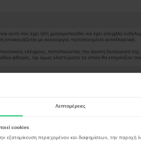
αι αυτή που έχει ήδη χρησιμοποιηθεί και έχει ελεγχθεί ενδελε
υή επισκευάζεται με καινούργια, πιστοποιημένα ανταλλακτικά.
ιοτικούς ελέγχους, πιστοποιώντας την άριστη λειτουργία της,
μάδια φθοράς, όχι όμως ελαττώματα τα οποία θα επηρέαζαν τη
ασκευασμένη συσκευή;
;
Λεπτομέρειες
ς συσκευής;
οιεί cookies
την εξατομίκευση περιεχομένου και διαφημίσεων, την παροχή 