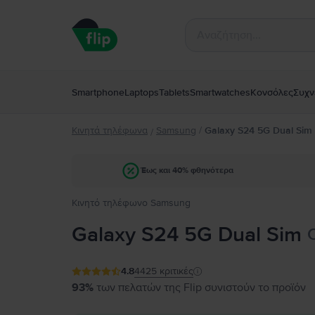
Smartphone
Laptops
Tablets
Smartwatches
Κονσόλες
Συχν
Κινητά τηλέφωνα
Samsung
/
Galaxy S24 5G Dual Sim
/
Έως και 40% φθηνότερα
Κινητό τηλέφωνο Samsung
Galaxy S24 5G Dual Sim
4.8
4425
κριτικές
93%
των πελατών της Flip συνιστούν το προϊόν