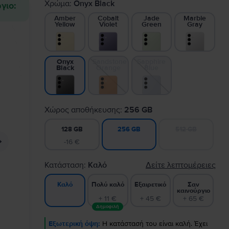
Χρώμα:
Onyx Black
γιο:
Amber
Cobalt
Jade
Marble
Yellow
Violet
Green
Gray
Sandstone
Sapphire
Onyx
Orange
Blue
Black
Χώρος αποθήκευσης:
256 GB
128 GB
512 GB
256 GB
-16 €
Κατάσταση:
Καλό
Δείτε λεπτομέρειες
Πολύ καλό
Εξαιρετικό
Σαν
Καλό
καινούργιο
+ 11 €
+ 45 €
+ 65 €
Δημοφιλή
Εξωτερική όψη:
Η κατάστασή του είναι καλή. Έχει