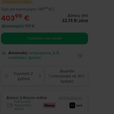
Περιορισμένο απόθεμα
00
Τιμή για καινούργιο: 581
€
99
Δόσεις από
403
€
22,74
€
/
μήνα
Εξοικονομείς
:
177 €
Προσθήκη στο καλάθι
Αποστολή:
εκτιμώμενος 2-5
εργάσιμες ημέρες
Δωρεάν
Εγγύηση 2
επιστροφή σε 30
❯
❯
χρόνια
ημέρες
Δόσεις ή Κάρτα online
λεπτομέρειες
Πιστωτική/
Χρεωστική
κάρτα