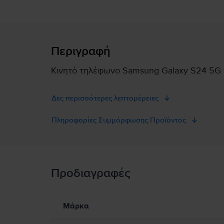
Περιγραφή
Κινητό τηλέφωνο Samsung Galaxy S24 5G D
Δες περισσότερες λεπτομέρειες
Πληροφορίες Συμμόρφωσης Προϊόντος
Πληροφορίες Ασφάλειας Προϊόντος
Προδιαγραφές
Πληροφορίες Ασφάλειας Προϊόντος
Πληροφορίες σχετικά με τις προειδοποιήσεις ασφαλείας πο
Παρακαλώ διαβάστε το εγχειρίδιο.
Μάρκα