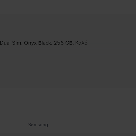
ual Sim, Onyx Black, 256 GB, Καλό
Πληροφορίες Κατασκευαστή
υ αφορούν το προϊόν.
Samsung