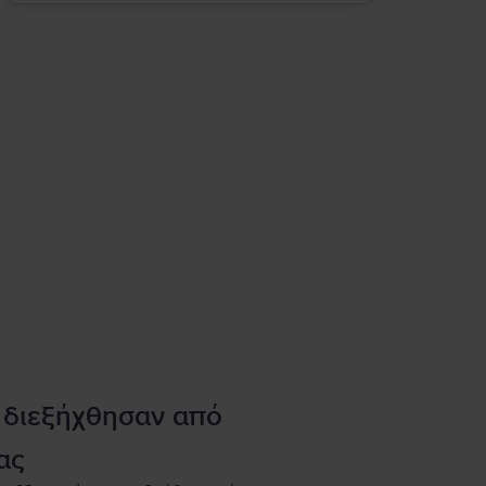
 διεξήχθησαν από
ας