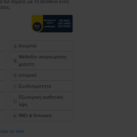
ε 62 σημεία, με τη βοήθεια ενός
ατος.
Κουμπιά
Μέθοδοι αναγνώρισης
χρήστη
Ιστορικό
Συνδεσιμότητα
Εξωτερική αισθητική
όψη
IMEI & firmware
 όλα τα τεστ