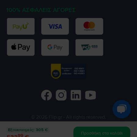
100% ΑΣΦΑΛΕΊΣ ΑΓΟΡΈΣ
©
2026
Flip.gr
- All rights reserved.
Flip.ro
Flip.bg
Rejoy.hu
Εξοικονομείς
:
305 €
Προσθήκη στο καλάθι
99