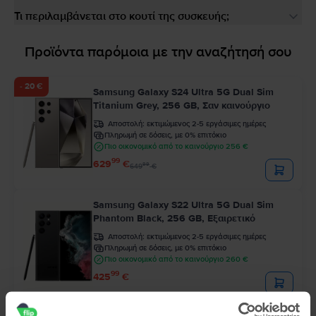
Τι περιλαμβάνεται στο κουτί της συσκευής;
Προϊόντα παρόμοια με την αναζήτησή σου
- 20 €
Samsung Galaxy S24 Ultra 5G Dual Sim
Titanium Grey, 256 GB, Σαν καινούργιο
Αποστολή:
εκτιμώμενος 2-5 εργάσιμες ημέρες
Πληρωμή σε δόσεις, με 0% επιτόκιο
Πιο οικονομικό από το καινούργιο 256 €
99
629
€
99
649
€
Samsung Galaxy S22 Ultra 5G Dual Sim
Phantom Black, 256 GB, Εξαιρετικό
Αποστολή:
εκτιμώμενος 2-5 εργάσιμες ημέρες
Πληρωμή σε δόσεις, με 0% επιτόκιο
Πιο οικονομικό από το καινούργιο 260 €
99
425
€
- 41 €