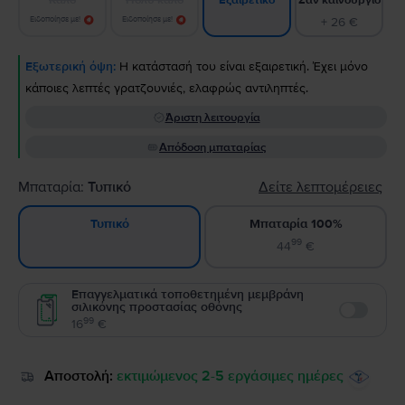
Εξαιρετικό
Ειδοποίησε με!
Ειδοποίησε με!
+ 26 €
Εξωτερική όψη:
Η κατάστασή του είναι εξαιρετική. Έχει μόνο
κάποιες λεπτές γρατζουνιές, ελαφρώς αντιληπτές.
Άριστη λειτουργία
Απόδοση μπαταρίας
Μπαταρία:
Τυπικό
Δείτε λεπτομέρειες
Μπαταρία 100%
Τυπικό
99
44
€
Επαγγελματικά τοποθετημένη μεμβράνη
σιλικόνης προστασίας οθόνης
Enable
99
16
€
Αποστολή:
εκτιμώμενος 2-5 εργάσιμες ημέρες