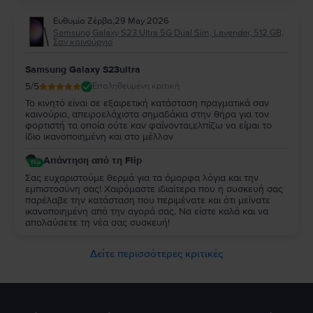
Ευθυμία Ζέρβα
,
29 May 2026
Samsung Galaxy S23 Ultra 5G Dual Sim, Lavender, 512 GB,
Σαν καινούργιο
Samsung Galaxy S23ultra
5
/5
Επαληθευμένη κριτική
Το κινητό είναι σε εξαιρετική κατάσταση πραγματικά σαν
καινούριο, απειροελάχιστα σημαδάκια στην θήρα για τον
φορτιστή τα οποία ούτε καν φαίνονται,ελπίζω να είμαι το
ίδιο ικανοποιημένη και στο μέλλον
Απάντηση από τη Flip
Σας ευχαριστούμε θερμά για τα όμορφα λόγια και την
εμπιστοσύνη σας! Χαιρόμαστε ιδιαίτερα που η συσκευή σας
παρέλαβε την κατάσταση που περιμένατε και ότι μείνατε
ικανοποιημένη από την αγορά σας. Να είστε καλά και να
απολαύσετε τη νέα σας συσκευή!
Δείτε περισσότερες κριτικές