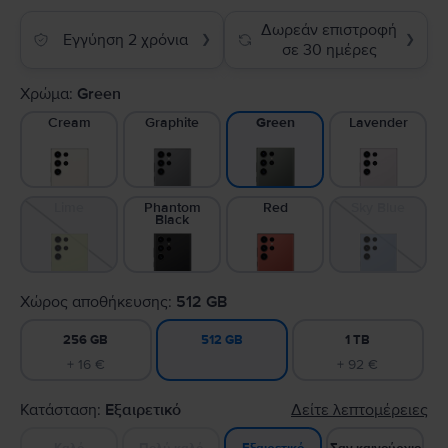
Δωρεάν επιστροφή
Εγγύηση 2 χρόνια
❯
❯
σε 30 ημέρες
Χρώμα:
Green
Cream
Graphite
Lavender
Green
Lime
Phantom
Red
Sky Blue
Black
Χώρος αποθήκευσης:
512 GB
256 GB
1 TB
512 GB
+ 16 €
+ 92 €
Κατάσταση:
Εξαιρετικό
Δείτε λεπτομέρειες
Καλό
Πολύ καλό
Σαν καινούργιο