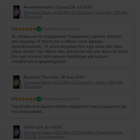
Αναστασοπουλος Γιώργος
,
26 Jul 2025
Samsung Galaxy S23 Ultra 5G Dual Sim, Lavender, 256 GB,
Εξαιρετικό
5
/5
Επαληθευμένη κριτική
Το τηλέφωνο το παράγγειλα Παρασκευή εφτασε τεταρτη
στο κουριερ. Η πλατη και η οθονη ηταν άψογες
αγρατζουνιστες. Το μόνα σημαδια που ειχε ειναι στο σασι
οπωε κοιτας την οθονη που φαινονται ισα ισα. Κατα τα αλλα
δεν εχει κανενα λειτουργικο πρόβλημα και έμεινα
υπερβολικα ευχαριστημένος
Νικόλαος Πανταζής
,
30 Aug 2024
Samsung Galaxy S23 Ultra 5G Dual Sim, Green, 256 GB,
Εξαιρετικό
5
/5
Επαληθευμένη κριτική
Παρέλαβα ένα άριστο προϊόν εξαιρετικό σας ευχαριστώ για
την συνεργασια
Dimitris
,
20 Jun 2026
Samsung Galaxy S23 Ultra 5G Dual Sim, Phantom Black,
512 GB, Σαν καινούργιο