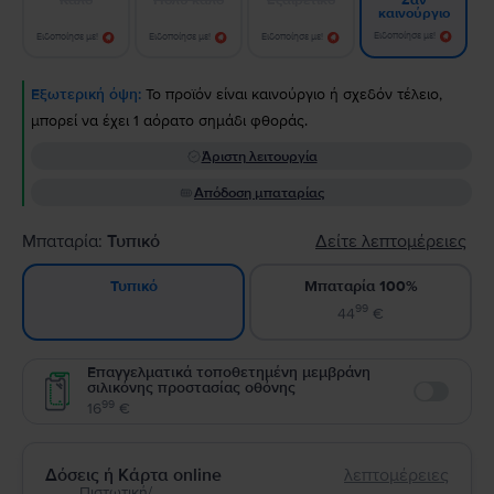
Σαν
καινούργιο
Ειδοποίησε με!
Ειδοποίησε με!
Ειδοποίησε με!
Ειδοποίησε με!
Εξωτερική όψη:
Το προϊόν είναι καινούργιο ή σχεδόν τέλειο,
μπορεί να έχει 1 αόρατο σημάδι φθοράς.
Άριστη λειτουργία
Απόδοση μπαταρίας
Μπαταρία:
Τυπικό
Δείτε λεπτομέρειες
Μπαταρία 100%
Τυπικό
99
44
€
Επαγγελματικά τοποθετημένη μεμβράνη
σιλικόνης προστασίας οθόνης
Enable
99
16
€
Δόσεις ή Κάρτα online
λεπτομέρειες
Πιστωτική/