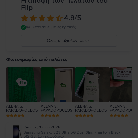
Η άποψη των πελατών του
Flip
4.8
/5
4413 επαληθευμένες κριτικές
Όλες οι αξιολογήσεις
5
4
Φωτογραφίες από πελάτες
3
2
1
ALENA S.
ALENA S.
ALENA S.
ALENA S.
PAPADOPOULOS
PAPADOPOULOS
PAPADOPOULOS
PAPADOPOUL
Dimitris
,
20 Jun 2026
Samsung Galaxy S23 Ultra 5G Dual Sim, Phantom Black,
512 GB, Σαν καινούργιο