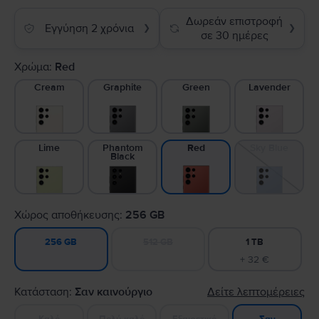
Δωρεάν επιστροφή
Εγγύηση 2 χρόνια
❯
❯
σε 30 ημέρες
Χρώμα:
Red
Cream
Graphite
Green
Lavender
Lime
Phantom
Sky Blue
Red
Black
Χώρος αποθήκευσης:
256 GB
512 GB
1 TB
256 GB
+ 32 €
Κατάσταση:
Σαν καινούργιο
Δείτε λεπτομέρειες
Καλό
Πολύ καλό
Εξαιρετικό