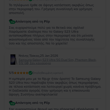
Το τηλέφωνο ήρθε σε άψογη κατάσταση ακριβώς όπως
στην περιγραφή του. Γρήγορη συναλλαγή και γρήγορη
αποστολή.
Απάντηση από τη Flip
Σας ευχαριστούμε πολύ για τα θετικά σας σχόλια!
Χαιρόμαστε ιδιαίτερα που το Galaxy S23 Ultra
ανταποκρίθηκε πλήρως στην περιγραφή και ότι μείνατε
ικανοποιημένος τόσο από την ταχύτητα της συναλλαγής
όσο και της αποστολής. Να το χαρείτε!
Ντένης Τόσκας
,
25 Jan 2026
Samsung Galaxy S23 Ultra 5G Dual Sim, Phantom Black,
512 GB, Σαν καινούργιο
5
/5
Επαληθευμένη κριτική
Η εμπειρία μου με το flip.gr ήταν άριστη! Το Samsung Galaxy
S23 Ultra που παρέλαβα ήταν ακριβώς όπως περιγράφηκε,
σε τέλεια κατάσταση και λειτουργεί χωρίς κανένα πρόβλημα.
Η διαδικασία αγοράς ήταν γρήγορη και η επικοινωνία
άψογη. Συστήνω ανεπιφύλακτα!
Απάντηση από τη Flip
Σας ευχαριστούμε θερμά για την εξαιρετική αξιολόγηση. Η