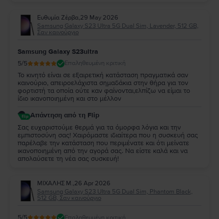
Ευθυμία Ζέρβα
,
29 May 2026
Samsung Galaxy S23 Ultra 5G Dual Sim, Lavender, 512 GB,
Σαν καινούργιο
Samsung Galaxy S23ultra
5
/5
Επαληθευμένη κριτική
Το κινητό είναι σε εξαιρετική κατάσταση πραγματικά σαν
καινούριο, απειροελάχιστα σημαδάκια στην θήρα για τον
φορτιστή τα οποία ούτε καν φαίνονται,ελπίζω να είμαι το
ίδιο ικανοποιημένη και στο μέλλον
Απάντηση από τη Flip
Σας ευχαριστούμε θερμά για τα όμορφα λόγια και την
εμπιστοσύνη σας! Χαιρόμαστε ιδιαίτερα που η συσκευή σας
παρέλαβε την κατάσταση που περιμένατε και ότι μείνατε
ικανοποιημένη από την αγορά σας. Να είστε καλά και να
απολαύσετε τη νέα σας συσκευή!
ΜΙΧΑΛΗΣ Μ.
,
26 Apr 2026
Samsung Galaxy S23 Ultra 5G Dual Sim, Phantom Black,
512 GB, Σαν καινούργιο
5
/5
Επαληθευμένη κριτική