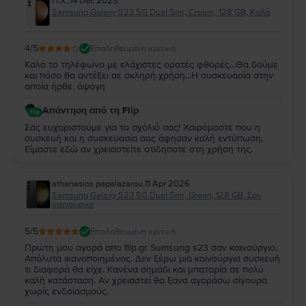
Π.Χ.
,
14 Dec 2025
Samsung Galaxy S23 5G Dual Sim, Cream, 128 GB, Καλό
4
/5
Επαληθευμένη κριτική
Καλό το τηλέφωνο με ελάχιστες ορατές φθορές...Θα δούμε
και πόσο θα αντέξει σε σκληρή χρήση...Η συσκευασία στην
οποία ήρθε, άψογη
Απάντηση από τη Flip
Σας ευχαριστούμε για το σχόλιό σας! Χαιρόμαστε που η
συσκευή και η συσκευασία σας άφησαν καλή εντύπωση.
Είμαστε εδώ αν χρειαστείτε οτιδήποτε στη χρήση της.
athanasios papalazarou
,
11 Apr 2026
Samsung Galaxy S23 5G Dual Sim, Green, 128 GB, Σαν
καινούργιο
5
/5
Επαληθευμένη κριτική
Πρώτη μου αγορά απο flip.gr Sumsung s23 σαν καινούργιο.
Απόλυτα ικανοποιημένος. Δεν ξέρω μια καινούργια συσκευή
τι διαφορά θα είχε. Κανένα σημάδι και μπαταρία σε πολύ
καλή κατάσταση. Αν χρειαστεί θα ξανα αγοράσω σίγουρα
χωρίς ενδοιασμούς.