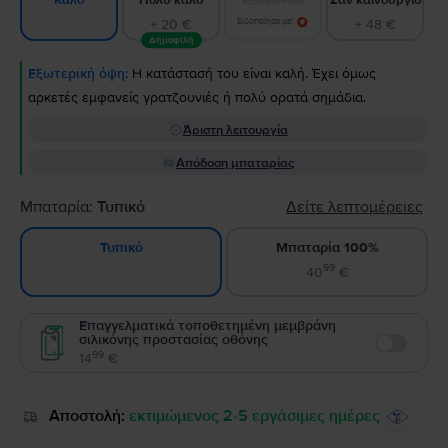
Καλό
+ 20 €
Ειδοποίησε με!
+ 48 €
Δημοφιλή
Εξωτερική όψη:
Η κατάστασή του είναι καλή. Έχει όμως
αρκετές εμφανείς γρατζουνιές ή πολύ ορατά σημάδια.
Άριστη λειτουργία
Απόδοση μπαταρίας
Μπαταρία:
Τυπικό
Δείτε λεπτομέρειες
Μπαταρία 100%
Τυπικό
99
40
€
Επαγγελματικά τοποθετημένη μεμβράνη
σιλικόνης προστασίας οθόνης
Enable
99
14
€
Αποστολή:
εκτιμώμενος 2-5 εργάσιμες ημέρες