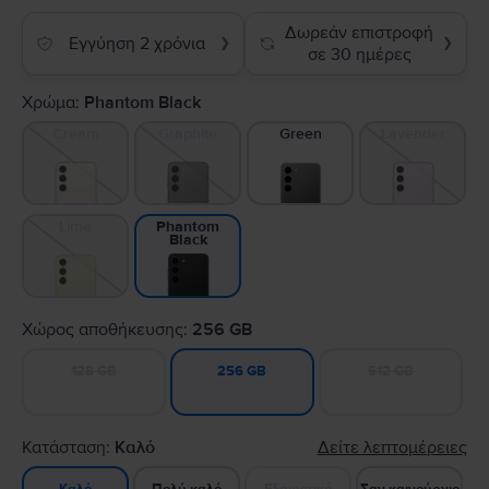
Δωρεάν επιστροφή
Εγγύηση 2 χρόνια
❯
❯
σε 30 ημέρες
Χρώμα:
Phantom Black
Cream
Graphite
Green
Lavender
Lime
Phantom
Black
Χώρος αποθήκευσης:
256 GB
128 GB
512 GB
256 GB
Κατάσταση:
Καλό
Δείτε λεπτομέρειες
Πολύ καλό
Εξαιρετικό
Σαν καινούργιο