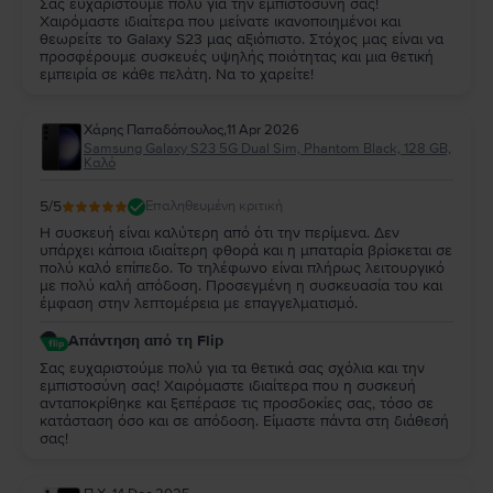
Σας ευχαριστούμε πολύ για την εμπιστοσύνη σας!
Χαιρόμαστε ιδιαίτερα που μείνατε ικανοποιημένοι και
θεωρείτε το Galaxy S23 μας αξιόπιστο. Στόχος μας είναι να
προσφέρουμε συσκευές υψηλής ποιότητας και μια θετική
εμπειρία σε κάθε πελάτη. Να το χαρείτε!
Χάρης Παπαδόπουλος
,
11 Apr 2026
Samsung Galaxy S23 5G Dual Sim, Phantom Black, 128 GB,
Καλό
5
/5
Επαληθευμένη κριτική
Η συσκευή είναι καλύτερη από ότι την περίμενα. Δεν
υπάρχει κάποια ιδιαίτερη φθορά και η μπαταρία βρίσκεται σε
πολύ καλό επίπεδο. Το τηλέφωνο είναι πλήρως λειτουργικό
με πολύ καλή απόδοση. Προσεγμένη η συσκευασία του και
έμφαση στην λεπτομέρεια με επαγγελματισμό.
Απάντηση από τη Flip
Σας ευχαριστούμε πολύ για τα θετικά σας σχόλια και την
εμπιστοσύνη σας! Χαιρόμαστε ιδιαίτερα που η συσκευή
ανταποκρίθηκε και ξεπέρασε τις προσδοκίες σας, τόσο σε
κατάσταση όσο και σε απόδοση. Είμαστε πάντα στη διάθεσή
σας!