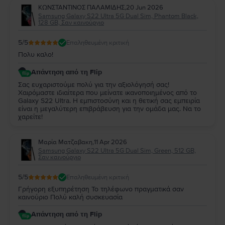
ΚΩΝΣΤΑΝΤΙΝΟΣ ΠΑΛΑΜΙΔΗΣ
,
20 Jun 2026
Samsung Galaxy S22 Ultra 5G Dual Sim, Phantom Black,
128 GB, Σαν καινούργιο
5
/5
Επαληθευμένη κριτική
Πολυ καλο!
Απάντηση από τη Flip
Σας ευχαριστούμε πολύ για την αξιολόγησή σας!
Χαιρόμαστε ιδιαίτερα που μείνατε ικανοποιημένος από το
Galaxy S22 Ultra. Η εμπιστοσύνη και η θετική σας εμπειρία
είναι η μεγαλύτερη επιβράβευση για την ομάδα μας. Να το
χαρείτε!
Μαρία Ματζαβακη
,
11 Apr 2026
Samsung Galaxy S22 Ultra 5G Dual Sim, Green, 512 GB,
Σαν καινούργιο
5
/5
Επαληθευμένη κριτική
Γρήγορη εξυπηρέτηση Το τηλέφωνο πραγματικά σαν
καινούριο Πολύ καλή συσκευασία
Απάντηση από τη Flip