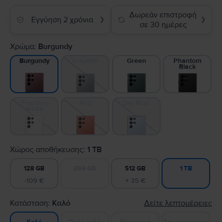
Δωρεάν επιστροφή
Εγγύηση 2 χρόνια
❯
❯
σε 30 ημέρες
Χρώμα:
Burgundy
Graphite
Green
Phantom
Burgundy
Black
Phantom
Red
Sky Blue
White
Χώρος αποθήκευσης:
1 TB
128 GB
256 GB
512 GB
1 TB
-109 €
+ 35 €
Κατάσταση:
Καλό
Δείτε λεπτομέρειες
Πολύ καλό
Εξαιρετικό
Σαν καινούργιο