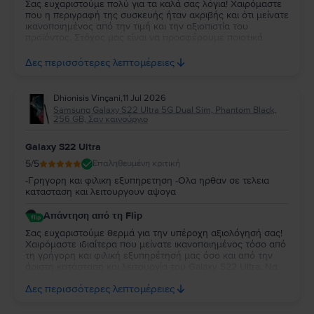
Σας ευχαριστούμε πολύ για τα καλά σας λόγια! Χαιρόμαστε
που η περιγραφή της συσκευής ήταν ακριβής και ότι μείνατε
ικανοποιημένος από την τιμή και την αξιοπιστία του
προϊόντος. Στόχος μας είναι να προσφέρουμε ποιοτικά
προϊόντα με εγγύηση, ακόμη και για όσους δεν χρειάζονται
ένα ολοκαίνουργιο προϊόν. Χαιρόμαστε που η επιλογή σας
Δες περισσότερες λεπτομέρειες
ήταν επιτυχημένη!
Dhionisis Vinçani
,
11 Jul 2026
Samsung Galaxy S22 Ultra 5G Dual Sim, Phantom Black,
256 GB, Σαν καινούργιο
Galaxy S22 Ultra
5
/5
Επαληθευμένη κριτική
-Γρηγορη και φιλικη εξυπηρετηση -Ολα ηρθαν σε τελεια
κατασταση και λειτουργουν αψογα
Απάντηση από τη Flip
Σας ευχαριστούμε θερμά για την υπέροχη αξιολόγησή σας!
Χαιρόμαστε ιδιαίτερα που μείνατε ικανοποιημένος τόσο από
τη γρήγορη και φιλική εξυπηρέτησή μας όσο και από την
άριστη κατάσταση και λειτουργία του Galaxy S22 Ultra. Να
το χαρείτε και θα είμαστε πάντα στη διάθεσή σας για
Δες περισσότερες λεπτομέρειες
οτιδήποτε χρειαστείτε στο μέλλον!