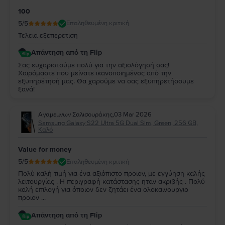
100
5
/5
Επαληθευμένη κριτική
Τελεια εξεπερετιση
Απάντηση από τη Flip
Σας ευχαριστούμε πολύ για την αξιολόγησή σας!
Χαιρόμαστε που μείνατε ικανοποιημένος από την
εξυπηρέτησή μας. Θα χαρούμε να σας εξυπηρετήσουμε
ξανά!
Αγαμεμνων Σαλισουράκης
,
03 Mar 2026
Samsung Galaxy S22 Ultra 5G Dual Sim, Green, 256 GB,
Καλό
Value for money
5
/5
Επαληθευμένη κριτική
Πολύ καλή τιμή για ένα αξιόπιστο προιον, με εγγύηση καλής
λειτουργίας . Η περιγραφή κατάστασης ηταν ακριβής . Πολύ
καλή επιλογή για όποιον δεν ζητάει ένα ολοκαινουργιο
προιον ...
Απάντηση από τη Flip