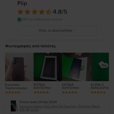
Flip
4.8
/5
4412 επαληθευμένες κριτικές
Όλες οι αξιολογήσεις
5
4
Φωτογραφίες από πελάτες
3
2
1
Ευαγγελια
ΕΛΠΙΔΑ
ΕΛΠΙΔΑ
ALENA S.
Τσιμπικτσογλου
ΚΟΥΠΟΥΚΗ
ΚΟΥΠΟΥΚΗ
PAPADOPOUL
Xristos ladas
,
26 Apr 2026
Samsung Galaxy S22 Ultra 5G Dual Sim, Phantom Black,
128 GB, Καλό