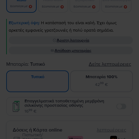
Καλό
Ειδοποίησε με!
Ειδοποίησε με!
Ειδοποίησε με!
Ειδοποίησε με!
Εξωτερική όψη:
Η κατάστασή του είναι καλή. Έχει όμως
αρκετές εμφανείς γρατζουνιές ή πολύ ορατά σημάδια.
Άριστη λειτουργία
Απόδοση μπαταρίας
Μπαταρία:
Τυπικό
Δείτε λεπτομέρειες
Μπαταρία 100%
Τυπικό
99
42
€
Επαγγελματικά τοποθετημένη μεμβράνη
σιλικόνης προστασίας οθόνης
Enable
99
16
€
Δόσεις ή Κάρτα online
λεπτομέρειες
Πιστωτική/