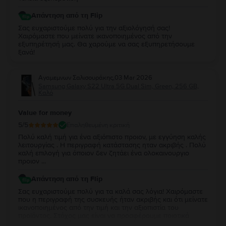
Απάντηση από τη Flip
Σας ευχαριστούμε πολύ για την αξιολόγησή σας!
Χαιρόμαστε που μείνατε ικανοποιημένος από την
εξυπηρέτησή μας. Θα χαρούμε να σας εξυπηρετήσουμε
ξανά!
Αγαμεμνων Σαλισουράκης
,
03 Mar 2026
Samsung Galaxy S22 Ultra 5G Dual Sim, Green, 256 GB,
Καλό
Value for money
5
/5
Επαληθευμένη κριτική
Πολύ καλή τιμή για ένα αξιόπιστο προιον, με εγγύηση καλής
λειτουργίας . Η περιγραφή κατάστασης ηταν ακριβής . Πολύ
καλή επιλογή για όποιον δεν ζητάει ένα ολοκαινουργιο
προιον ...
Απάντηση από τη Flip
Σας ευχαριστούμε πολύ για τα καλά σας λόγια! Χαιρόμαστε
που η περιγραφή της συσκευής ήταν ακριβής και ότι μείνατε
ικανοποιημένος από την τιμή και την αξιοπιστία του
προϊόντος. Στόχος μας είναι να προσφέρουμε ποιοτικά
προϊόντα με εγγύηση, ακόμη και για όσους δεν χρειάζονται