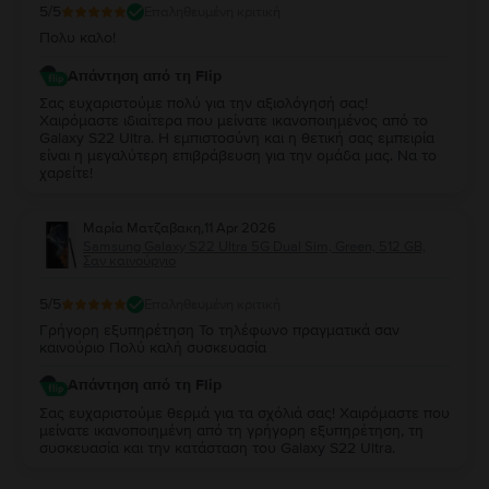
5
/5
Επαληθευμένη κριτική
Πολυ καλο!
Απάντηση από τη Flip
Σας ευχαριστούμε πολύ για την αξιολόγησή σας!
Χαιρόμαστε ιδιαίτερα που μείνατε ικανοποιημένος από το
Galaxy S22 Ultra. Η εμπιστοσύνη και η θετική σας εμπειρία
είναι η μεγαλύτερη επιβράβευση για την ομάδα μας. Να το
χαρείτε!
Μαρία Ματζαβακη
,
11 Apr 2026
Samsung Galaxy S22 Ultra 5G Dual Sim, Green, 512 GB,
Σαν καινούργιο
5
/5
Επαληθευμένη κριτική
Γρήγορη εξυπηρέτηση Το τηλέφωνο πραγματικά σαν
καινούριο Πολύ καλή συσκευασία
Απάντηση από τη Flip
Σας ευχαριστούμε θερμά για τα σχόλιά σας! Χαιρόμαστε που
μείνατε ικανοποιημένη από τη γρήγορη εξυπηρέτηση, τη
συσκευασία και την κατάσταση του Galaxy S22 Ultra.