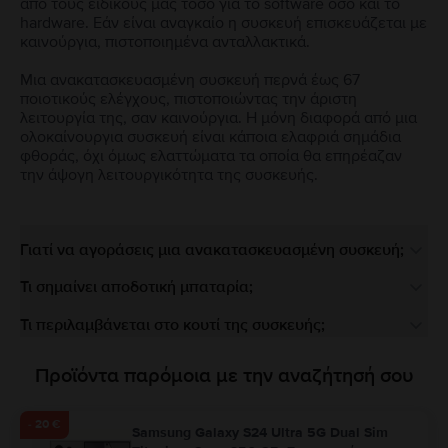
από τους ειδικούς μας τόσο για το software όσο και το
hardware. Εάν είναι αναγκαίο η συσκευή επισκευάζεται με
καινούργια, πιστοποιημένα ανταλλακτικά.
Μια ανακατασκευασμένη συσκευή περνά έως 67
ποιοτικούς ελέγχους, πιστοποιώντας την άριστη
λειτουργία της, σαν καινούργια. Η μόνη διαφορά από μια
ολοκαίνουργια συσκευή είναι κάποια ελαφριά σημάδια
φθοράς, όχι όμως ελαττώματα τα οποία θα επηρέαζαν
την άψογη λειτουργικότητα της συσκευής.
Γιατί να αγοράσεις μια ανακατασκευασμένη συσκευή;
Τι σημαίνει αποδοτική μπαταρία;
Τι περιλαμβάνεται στο κουτί της συσκευής;
Προϊόντα παρόμοια με την αναζήτησή σου
- 20 €
Samsung Galaxy S24 Ultra 5G Dual Sim