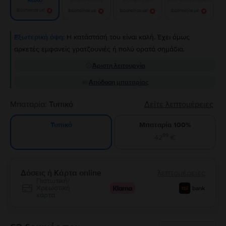
Καλό
Ειδοποίησε με!
Ειδοποίησε με!
Ειδοποίησε με!
Ειδοποίησε με!
Εξωτερική όψη:
Η κατάστασή του είναι καλή. Έχει όμως
αρκετές εμφανείς γρατζουνιές ή πολύ ορατά σημάδια.
Άριστη λειτουργία
Απόδοση μπαταρίας
Μπαταρία:
Τυπικό
Δείτε λεπτομέρειες
Μπαταρία 100%
Τυπικό
99
42
€
Δόσεις ή Κάρτα online
λεπτομέρειες
Πιστωτική/
Χρεωστική
κάρτα