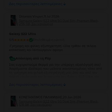
ένα ολοκαίνουργιο προϊόν. Χαιρόμαστε που η επιλογή σας
Δες περισσότερες λεπτομέρειες
ήταν επιτυχημένη!
Dhionisis Vinçani
,
11 Jul 2026
Samsung Galaxy S22 Ultra 5G Dual Sim, Phantom Black,
256 GB, Σαν καινούργιο
Galaxy S22 Ultra
5
/5
Επαληθευμένη κριτική
-Γρηγορη και φιλικη εξυπηρετηση -Ολα ηρθαν σε τελεια
κατασταση και λειτουργουν αψογα
Απάντηση από τη Flip
Σας ευχαριστούμε θερμά για την υπέροχη αξιολόγησή σας!
Χαιρόμαστε ιδιαίτερα που μείνατε ικανοποιημένος τόσο από
τη γρήγορη και φιλική εξυπηρέτησή μας όσο και από την
άριστη κατάσταση και λειτουργία του Galaxy S22 Ultra. Να
το χαρείτε και θα είμαστε πάντα στη διάθεσή σας για
Δες περισσότερες λεπτομέρειες
οτιδήποτε χρειαστείτε στο μέλλον!
ΚΩΝΣΤΑΝΤΙΝΟΣ ΠΑΛΑΜΙΔΗΣ
,
20 Jun 2026
Samsung Galaxy S22 Ultra 5G Dual Sim, Phantom Black,
128 GB, Σαν καινούργιο