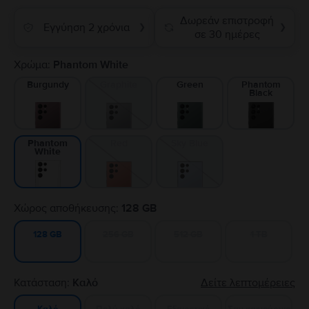
Δωρεάν επιστροφή
Εγγύηση 2 χρόνια
❯
❯
σε 30 ημέρες
Χρώμα:
Phantom White
Burgundy
Graphite
Green
Phantom
Black
Red
Sky Blue
Phantom
White
Χώρος αποθήκευσης:
128 GB
256 GB
512 GB
1 TB
128 GB
Κατάσταση:
Καλό
Δείτε λεπτομέρειες
Πολύ καλό
Εξαιρετικό
Σαν καινούργιο