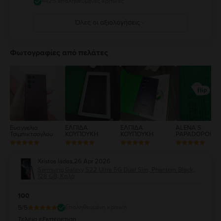
4425 επαληθευμένες κριτικές
Όλες οι αξιολογήσεις
5
4
Φωτογραφίες από πελάτες
3
2
1
Ευαγγελια
ΕΛΠΙΔΑ
ΕΛΠΙΔΑ
ALENA S.
Τσιμπικτσογλου
ΚΟΥΠΟΥΚΗ
ΚΟΥΠΟΥΚΗ
PAPADOPOUL
Xristos ladas
,
26 Apr 2026
Samsung Galaxy S22 Ultra 5G Dual Sim, Phantom Black,
128 GB, Καλό
100
5
/5
Επαληθευμένη κριτική
Τελεια εξεπερετιση