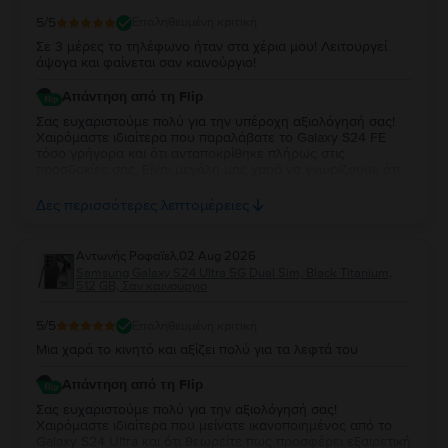
5
/5
Επαληθευμένη κριτική
Σε 3 μέρες το τηλέφωνο ήταν στα χέρια μου! Λειτουργεί
άψογα και φαίνεται σαν καινούργιο!
Απάντηση από τη Flip
Σας ευχαριστούμε πολύ για την υπέροχη αξιολόγησή σας!
Χαιρόμαστε ιδιαίτερα που παραλάβατε το Galaxy S24 FE
τόσο γρήγορα και ότι ανταποκρίθηκε πλήρως στις
προσδοκίες σας. Είναι μεγάλη μας χαρά να γνωρίζουμε ότι
λειτουργεί άψογα και ότι η κατάστασή της σας άφησε
απόλυτα ικανοποιημένη. Σας ευχαριστούμε για την
Δες περισσότερες λεπτομέρειες
εμπιστοσύνη σας και σας ευχόμαστε να χαρείτε τη νέα σας
συσκευή!
Aντωνής Ροφαϊελ
,
02 Aug 2026
Samsung Galaxy S24 Ultra 5G Dual Sim, Black Titanium,
512 GB, Σαν καινούργιο
5
/5
Επαληθευμένη κριτική
Μια χαρά το κινητό και αξίζει πολύ για τα λεφτά του
Απάντηση από τη Flip
Σας ευχαριστούμε πολύ για την αξιολόγησή σας!
Χαιρόμαστε ιδιαίτερα που μείνατε ικανοποιημένος από το
Galaxy S24 Ultra και ότι θεωρείτε πως προσφέρει εξαιρετική