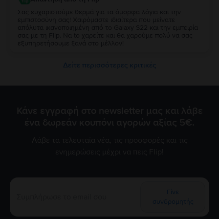
Σας ευχαριστούμε θερμά για τα όμορφα λόγια και την
εμπιστοσύνη σας! Χαιρόμαστε ιδιαίτερα που μείνατε
απόλυτα ικανοποιημένη από τo Galaxy S22 και την εμπειρία
σας με τη Flip. Να to χαρείτε και θα χαρούμε πολύ να σας
εξυπηρετήσουμε ξανά στο μέλλον!
Δείτε περισσότερες κριτικές
Κάνε εγγραφή στο newsletter μας και λάβε
ένα δωρεάν κουπόνι αγορών αξίας 5€.
Λάβε τα τελευταία νέα, τις προσφορές και τις
ενημερώσεις μέχρι να πεις Flip!
Γίνε
συνδρομητής