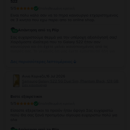
S22
5
/5
Επαληθευμένη κριτική
Ειναι πολυ καλο σαν να το πηρα καινουργιο ετχαριστημενος
σε 3 κινητα που εχω παρει απο το online shop.
Απάντηση από τη Flip
Σας ευχαριστούμε θερμά για την υπέροχη αξιολόγησή σας!
Χαιρόμαστε ιδιαίτερα που το Galaxy S22 ήταν σαν
καινούργια και ότι έχετε μείνει ικανοποιημένος από τις
αγορές σας. Το γεγονός ότι μας έχετε εμπιστευτεί ήδη για
τρεις αγορές σημαίνει πολλά για εμάς και σας ευχαριστούμε
ειλικρινά για τη στήριξή σας. Σας ευχόμαστε να απολαύσετε
Δες περισσότερες λεπτομέρειες
τη νέα σας συσκευή και θα χαρούμε να σας
εξυπηρετήσουμε ξανά στο μέλλον!
Αννα Καρνεζη
,
16 Jul 2026
Samsung Galaxy S22 5G Dual Sim, Phantom Black, 128 GB,
Σαν καινούργιο
Ειστε εξαιρετικοι
5
/5
Επαληθευμένη κριτική
Είσαστε εξερετικοι το προϊόν ήταν άψογο Σας ευχαριστώ
πολύ Θα σας ξανά προτιμήσω σίγουρα ευχαριστώ πολύ για
ολα
Απάντηση από τη Flip