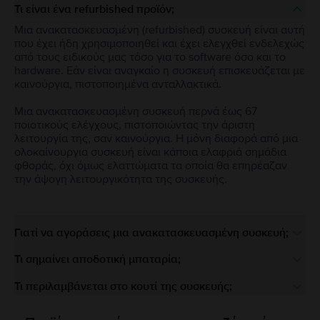
Τι είναι ένα refurbished προϊόν;
Μια ανακατασκευασμένη (refurbished) συσκευή είναι αυτή
που έχει ήδη χρησιμοποιηθεί και έχει ελεγχθεί ενδελεχώς
από τους ειδικούς μας τόσο για το software όσο και το
hardware. Εάν είναι αναγκαίο η συσκευή επισκευάζεται με
καινούργια, πιστοποιημένα ανταλλακτικά.
Μια ανακατασκευασμένη συσκευή περνά έως 67
ποιοτικούς ελέγχους, πιστοποιώντας την άριστη
λειτουργία της, σαν καινούργια. Η μόνη διαφορά από μια
ολοκαίνουργια συσκευή είναι κάποια ελαφριά σημάδια
φθοράς, όχι όμως ελαττώματα τα οποία θα επηρέαζαν
την άψογη λειτουργικότητα της συσκευής.
Γιατί να αγοράσεις μια ανακατασκευασμένη συσκευή;
Τι σημαίνει αποδοτική μπαταρία;
Τι περιλαμβάνεται στο κουτί της συσκευής;