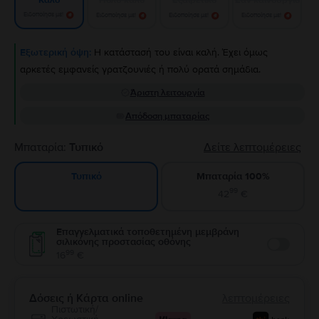
Καλό
Ειδοποίησε με!
Ειδοποίησε με!
Ειδοποίησε με!
Ειδοποίησε με!
Εξωτερική όψη:
Η κατάστασή του είναι καλή. Έχει όμως
αρκετές εμφανείς γρατζουνιές ή πολύ ορατά σημάδια.
Άριστη λειτουργία
Απόδοση μπαταρίας
Μπαταρία:
Τυπικό
Δείτε λεπτομέρειες
Μπαταρία 100%
Τυπικό
99
42
€
Επαγγελματικά τοποθετημένη μεμβράνη
σιλικόνης προστασίας οθόνης
Enable
99
16
€
Δόσεις ή Κάρτα online
λεπτομέρειες
Πιστωτική/