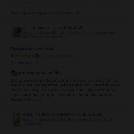
σχέση ποιότητας-τιμής. Η εμπιστοσύνη σας σημαίνει πολλά
για εμάς. Να χαρείτε τη νέα σας συσκευή και θα χαρούμε να
Δες περισσότερες λεπτομέρειες
σας εξυπηρετήσουμε ξανά στο μέλλον!
Dimitris Karagiannakis
,
29 Jul 2026
Samsung Galaxy S24 Ultra 5G Dual Sim, Titanium Grey,
256 GB, Σαν καινούργιο
Πραγματικα ειναι τελιο
5
/5
Επαληθευμένη κριτική
Αψογω τελειο
Απάντηση από τη Flip
Σας ευχαριστούμε θερμά για την υπέροχη αξιολόγησή σας!
Χαιρόμαστε ιδιαίτερα που μείνατε απόλυτα ικανοποιημένος
και ότι η εμπειρία σας ήταν άψογη. Σας ευχαριστούμε για
την εμπιστοσύνη σας και ευχόμαστε να απολαύσετε το
Galaxy S24 Ultra.
ΚΩΝΣΤΑΝΤΙΝΟΣ ΖΑΡΝΟΜΉΤΡΟΣ
,
29 Jul 2026
Samsung Galaxy S22 5G, Phantom Black, 128 GB, Σαν
καινούργιο