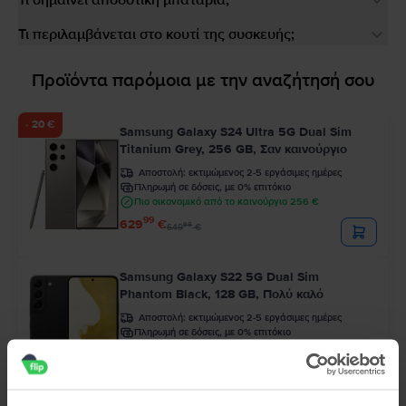
Τι σημαίνει αποδοτική μπαταρία;
Τι περιλαμβάνεται στο κουτί της συσκευής;
Προϊόντα παρόμοια με την αναζήτησή σου
- 20 €
Samsung Galaxy S24 Ultra 5G Dual Sim
Titanium Grey, 256 GB, Σαν καινούργιο
Αποστολή:
εκτιμώμενος 2-5 εργάσιμες ημέρες
Πληρωμή σε δόσεις, με 0% επιτόκιο
Πιο οικονομικό από το καινούργιο 256 €
99
629
€
99
649
€
Samsung Galaxy S22 5G Dual Sim
Phantom Black, 128 GB, Πολύ καλό
Αποστολή:
εκτιμώμενος 2-5 εργάσιμες ημέρες
Πληρωμή σε δόσεις, με 0% επιτόκιο
Πιο οικονομικό από το καινούργιο 198 €
99
208
€