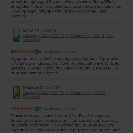
παράδοση γρήγορη! Και με επιλογή αντικαταβολής! Πολύ
σημαντικό κι αυτό! Η συσκευασία είναι σαν εργοστασιακή και
Πολύ όμορφο! Μπράβο στην flip! Θα αγοράσω ξανά
εννοείται!
Αθηνα
,
30 Jun 2024
Samsung Galaxy S22 5G, Phantom White, 128 GB, Σαν
καινούργιο
5
/5
Επαληθευμένη κριτική
Αγόρασα με επιφυλαξη στην αρχή ένα I phone 13 pro αλλά
τελικά ήταν η καλύτερη επιλογή που έκανα!!Το κινητό ηρθε
μεσα σε 3 μερες κ ήταν σαν καινούργιο όπως εγραφε!!! Το
συστήνω ανεπιφυλαχτα!!!
Στέφανος
,
02 Jun 2024
Samsung Galaxy S22 5G, Phantom Black, 128 GB,
Εξαιρετικό
4
/5
Επαληθευμένη κριτική
Το κινητό όντως είναι αυτό που λέει. Έχει 2-3 εμφανή
σημάδια πλευρικά. Η κατάσταση του εσωτερικού του είναι
σε άριστη κατάσταση. Το αρνητικό που συνέβει είναι ότι
έπρεπε να πληρώσω στην acs με μετρητά, είχε οριστεί από