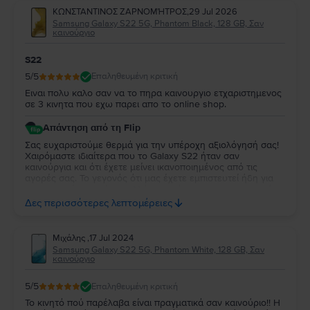
ΚΩΝΣΤΑΝΤΙΝΟΣ ΖΑΡΝΟΜΉΤΡΟΣ
,
29 Jul 2026
Samsung Galaxy S22 5G, Phantom Black, 128 GB, Σαν
καινούργιο
S22
5
/5
Επαληθευμένη κριτική
Ειναι πολυ καλο σαν να το πηρα καινουργιο ετχαριστημενος
σε 3 κινητα που εχω παρει απο το online shop.
Απάντηση από τη Flip
Σας ευχαριστούμε θερμά για την υπέροχη αξιολόγησή σας!
Χαιρόμαστε ιδιαίτερα που το Galaxy S22 ήταν σαν
καινούργια και ότι έχετε μείνει ικανοποιημένος από τις
αγορές σας. Το γεγονός ότι μας έχετε εμπιστευτεί ήδη για
τρεις αγορές σημαίνει πολλά για εμάς και σας ευχαριστούμε
ειλικρινά για τη στήριξή σας. Σας ευχόμαστε να απολαύσετε
Δες περισσότερες λεπτομέρειες
τη νέα σας συσκευή και θα χαρούμε να σας
εξυπηρετήσουμε ξανά στο μέλλον!
Μιχάλης
,
17 Jul 2024
Samsung Galaxy S22 5G, Phantom White, 128 GB, Σαν
καινούργιο
5
/5
Επαληθευμένη κριτική
Το κινητό πού παρέλαβα είναι πραγματικά σαν καινούριο!! Η