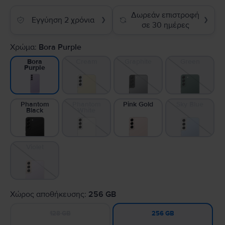
Δωρεάν επιστροφή
Εγγύηση 2 χρόνια
❯
❯
σε 30 ημέρες
Χρώμα:
Bora Purple
Cream
Graphite
Green
Bora
Purple
Phantom
Phantom
Pink Gold
Sky Blue
Black
White
Violet
Χώρος αποθήκευσης:
256 GB
128 GB
256 GB