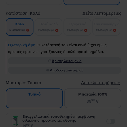
Κατάσταση:
Καλό
Δείτε λεπτομέρειες
Πολύ καλό
Εξαιρετικό
Σαν καινούργιο
Καλό
Ειδοποίησε με!
Ειδοποίησε με!
Ειδοποίησε με!
Ειδοποίησε με!
Εξωτερική όψη:
Η κατάστασή του είναι καλή. Έχει όμως
αρκετές εμφανείς γρατζουνιές ή πολύ ορατά σημάδια.
Άριστη λειτουργία
Απόδοση μπαταρίας
Μπαταρία:
Τυπικό
Δείτε λεπτομέρειες
Μπαταρία 100%
Τυπικό
99
38
€
Επαγγελματικά τοποθετημένη μεμβράνη
σιλικόνης προστασίας οθόνης
Enable
99
14
€