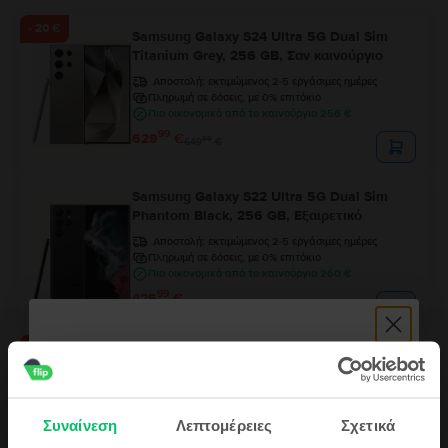
- 20 €
Samsung Galaxy S24 Ultra 5G Dual Sim
Titanium Grey, 256 GB, Σαν καινούργιο
Αποστολή:
εκτιμώμενος 2-5 εργάσιμες ημέρες
Πληρωμή σε δόσεις, με 0% επιτόκιο
Πιο οικονομικό από το καινούργιο 256 €
99
629
€
99
649
€
Samsung Galaxy S22 Ultra 5G Dual Sim
Phantom Black, 256 GB, Εξαιρετικό
Αποστολή:
εκτιμώμενος 2-5 εργάσιμες ημέρες
Πληρωμή σε δόσεις, με 0% επιτόκιο
Πιο οικονομικό από το καινούργιο 260 €
99
425
€
- 41 €
Samsung Galaxy S24 Ultra 5G Dual Sim
Titanium Grey, 512 GB, Εξαιρετικό
Αποστολή:
εκτιμώμενος 2-5 εργάσιμες ημέρες
Πληρωμή σε δόσεις, με 0% επιτόκιο
Συναίνεση
Λεπτομέρειες
Σχετικά
Πιο οικονομικό από το καινούργιο 328 €