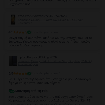
Πραγματικά είναι σαν καινούριο! Χωρίς γρατζουνιές! Τέλειο!!
Ευχαριστώ πολύ
Στεφανος Αναστασινης
,
15 Dec 2023
Samsung Galaxy S21 Ultra 5G, Silver, 128 GB, Σαν
καινούργιο
4
/5
Επαληθευμένη κριτική
Μέχρι στιγμή όλα πάνε καλά θα δω την αντοχή του και τα
ξαναλέμε Ωραία συσκευασία αλλά φορτιστή δεν περιέχει
μόνο καλώδιο φόρτισης
Ειρήνη Κουρέλη
,
03 Aug 2026
Samsung Galaxy S24 FE 5G Dual Sim, Graphite, 256 GB,
Σαν καινούργιο
5
/5
Επαληθευμένη κριτική
Σε 3 μέρες το τηλέφωνο ήταν στα χέρια μου! Λειτουργεί
άψογα και φαίνεται σαν καινούργιο!
Απάντηση από τη Flip
Σας ευχαριστούμε πολύ για την υπέροχη αξιολόγησή σας!
Χαιρόμαστε ιδιαίτερα που παραλάβατε το Galaxy S24 FE
τόσο γρήγορα και ότι ανταποκρίθηκε πλήρως στις