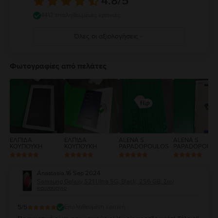
4.8
/5
4412 επαληθευμένες κριτικές
Όλες οι αξιολογήσεις
5
4
Φωτογραφίες από πελάτες
3
2
1
ΕΛΠΙΔΑ
ΕΛΠΙΔΑ
ALENA S.
ALENA S.
ΚΟΥΠΟΥΚΗ
ΚΟΥΠΟΥΚΗ
PAPADOPOULOS
PAPADOPOUL
Anastasia
,
16 Sep 2024
Samsung Galaxy S21 Ultra 5G, Black, 256 GB, Σαν
καινούργιο
5
/5
Επαληθευμένη κριτική