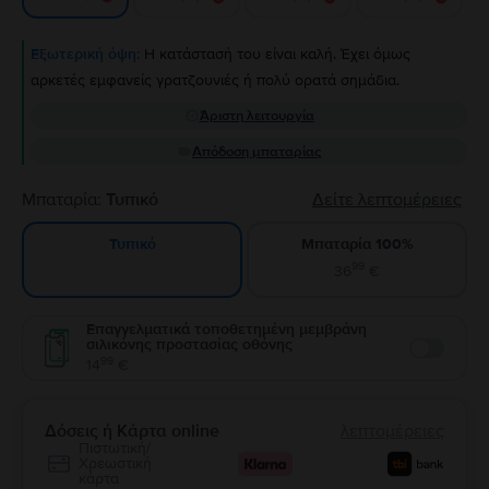
Εξωτερική όψη:
Η κατάστασή του είναι καλή. Έχει όμως
αρκετές εμφανείς γρατζουνιές ή πολύ ορατά σημάδια.
Άριστη λειτουργία
Απόδοση μπαταρίας
Μπαταρία:
Τυπικό
Δείτε λεπτομέρειες
Μπαταρία 100%
Τυπικό
99
36
€
Επαγγελματικά τοποθετημένη μεμβράνη
σιλικόνης προστασίας οθόνης
Enable
99
14
€
Δόσεις ή Κάρτα online
λεπτομέρειες
Πιστωτική/
Χρεωστική
κάρτα