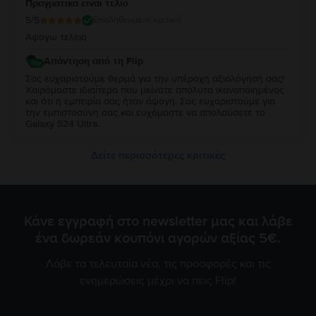
Πραγματικα ειναι τελιο
5
/5
Επαληθευμένη κριτική
Αψογω τελειο
Απάντηση από τη Flip
Σας ευχαριστούμε θερμά για την υπέροχη αξιολόγησή σας!
Χαιρόμαστε ιδιαίτερα που μείνατε απόλυτα ικανοποιημένος
και ότι η εμπειρία σας ήταν άψογη. Σας ευχαριστούμε για
την εμπιστοσύνη σας και ευχόμαστε να απολαύσετε το
Galaxy S24 Ultra.
Δείτε περισσότερες κριτικές
Κάνε εγγραφή στο newsletter μας και λάβε
ένα δωρεάν κουπόνι αγορών αξίας 5€.
Λάβε τα τελευταία νέα, τις προσφορές και τις
ενημερώσεις μέχρι να πεις Flip!