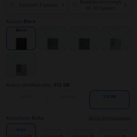
Δωρεάν επιστροφή
Εγγύηση 2 χρόνια
❯
❯
σε 30 ημέρες
Χρώμα:
Black
Brown
Navy
Silver
Black
Titanium
Χώρος αποθήκευσης:
512 GB
128 GB
256 GB
512 GB
Κατάσταση:
Καλό
Δείτε λεπτομέρειες
Πολύ καλό
Εξαιρετικό
Σαν καινούργιο
Καλό
Ειδοποίησε με!
Ειδοποίησε με!
Ειδοποίησε με!
Ειδοποίησε με!