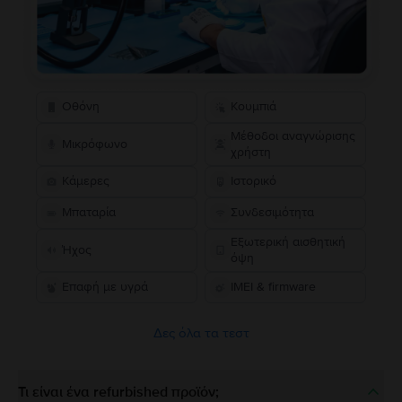
Οθόνη
Κουμπιά
Μέθοδοι αναγνώρισης
Μικρόφωνο
χρήστη
Κάμερες
Ιστορικό
Μπαταρία
Συνδεσιμότητα
Εξωτερική αισθητική
Ήχος
όψη
Επαφή με υγρά
IMEI & firmware
Δες όλα τα τεστ
Τι είναι ένα refurbished προϊόν;