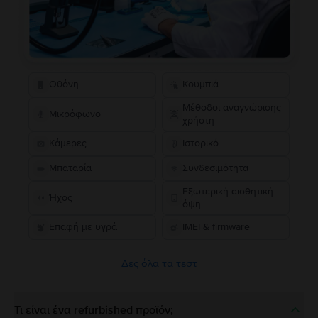
Οθόνη
Κουμπιά
Μέθοδοι αναγνώρισης
Μικρόφωνο
χρήστη
Κάμερες
Ιστορικό
Μπαταρία
Συνδεσιμότητα
Εξωτερική αισθητική
Ήχος
όψη
Επαφή με υγρά
IMEI & firmware
Δες όλα τα τεστ
Τι είναι ένα refurbished προϊόν;