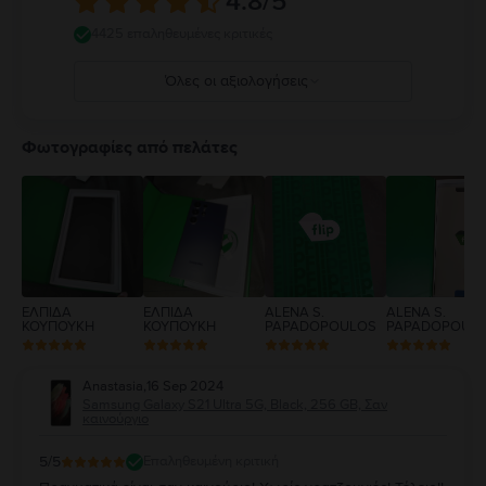
4.8
/5
4425 επαληθευμένες κριτικές
Όλες οι αξιολογήσεις
5
4
Φωτογραφίες από πελάτες
3
2
1
ΕΛΠΙΔΑ
ΕΛΠΙΔΑ
ALENA S.
ALENA S.
ΚΟΥΠΟΥΚΗ
ΚΟΥΠΟΥΚΗ
PAPADOPOULOS
PAPADOPOUL
Anastasia
,
16 Sep 2024
Samsung Galaxy S21 Ultra 5G, Black, 256 GB, Σαν
καινούργιο
5
/5
Επαληθευμένη κριτική