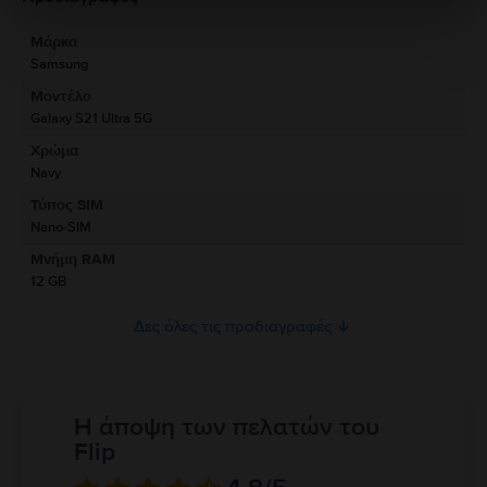
καταστήματα, επιλέγοντας την εκδοχή του μεταχειρισμένου!
Μάρκα
Πληροφορίες Κατασκευαστή
Samsung
Μοντέλο
Πληροφορίες Υπεύθυνου Προσώπου
Galaxy S21 Ultra 5G
Χρώμα
Πληροφορίες Ασφάλειας Προϊόντος
Navy
Πληροφορίες σχετικά με τις προειδοποιήσεις ασφαλείας που αφορούν
Τύπος SIM
το προϊόν.
Nano-SIM
Παρακαλώ διαβάστε το εγχειρίδιο.
Μνήμη RAM
12 GB
Δες όλες τις προδιαγραφές
Η άποψη των πελατών του
Flip