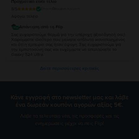
Πραγματικα ειναι τελιο
5
/5
Επαληθευμένη κριτική
Αψογω τελειο
Απάντηση από τη Flip
Σας ευχαριστούμε θερμά για την υπέροχη αξιολόγησή σας!
Χαιρόμαστε ιδιαίτερα που μείνατε απόλυτα ικανοποιημένος
και ότι η εμπειρία σας ήταν άψογη. Σας ευχαριστούμε για
την εμπιστοσύνη σας και ευχόμαστε να απολαύσετε το
Galaxy S24 Ultra.
Δείτε περισσότερες κριτικές
Κάνε εγγραφή στο newsletter μας και λάβε
ένα δωρεάν κουπόνι αγορών αξίας 5€.
Λάβε τα τελευταία νέα, τις προσφορές και τις
ενημερώσεις μέχρι να πεις Flip!