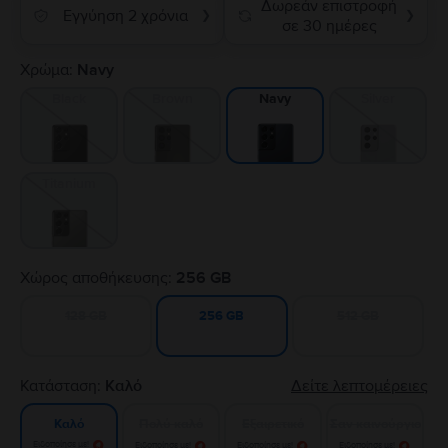
Δωρεάν επιστροφή
Εγγύηση 2 χρόνια
❯
❯
σε 30 ημέρες
Χρώμα:
Navy
Black
Brown
Silver
Navy
Titanium
Χώρος αποθήκευσης:
256 GB
128 GB
512 GB
256 GB
Κατάσταση:
Καλό
Δείτε λεπτομέρειες
Πολύ καλό
Εξαιρετικό
Σαν καινούργιο
Καλό
Ειδοποίησε με!
Ειδοποίησε με!
Ειδοποίησε με!
Ειδοποίησε με!