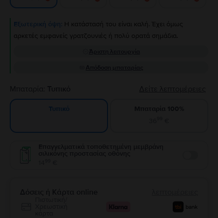
Εξωτερική όψη:
Η κατάστασή του είναι καλή. Έχει όμως
αρκετές εμφανείς γρατζουνιές ή πολύ ορατά σημάδια.
Άριστη λειτουργία
Απόδοση μπαταρίας
Μπαταρία:
Τυπικό
Δείτε λεπτομέρειες
Μπαταρία 100%
Τυπικό
99
36
€
Επαγγελματικά τοποθετημένη μεμβράνη
σιλικόνης προστασίας οθόνης
Enable
99
14
€
Δόσεις ή Κάρτα online
λεπτομέρειες
Πιστωτική/
Χρεωστική
κάρτα