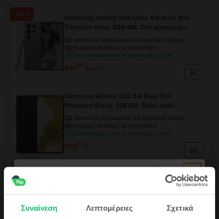
- 20 €
Samsung Galaxy S24 Ultra 5G Dual Sim
Titanium Grey, 256 GB, Σαν καινούργιο
Αποστολή:
εκτιμώμενος 2-5 εργάσιμες ημέρες
Πληρωμή σε δόσεις, με 0% επιτόκιο
Πιο οικονομικό από το καινούργιο 256 €
99
629
€
99
649
€
Samsung Galaxy S22 5G Dual Sim
Phantom Black, 128 GB, Πολύ καλό
Αποστολή:
εκτιμώμενος 2-5 εργάσιμες ημέρες
Πληρωμή σε δόσεις, με 0% επιτόκιο
Πιο οικονομικό από το καινούργιο 198 €
99
208
€
Samsung Galaxy S22 Ultra 5G Dual Sim
Phantom Black, 256 GB, Εξαιρετικό
Αποστολή:
εκτιμώμενος 2-5 εργάσιμες ημέρες
Πληρωμή σε δόσεις, με 0% επιτόκιο
Συναίνεση
Λεπτομέρειες
Σχετικά
Πιο οικονομικό από το καινούργιο 260 €