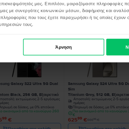
 επισκεψιμότητάς μας. Επιπλέον, μοιραζόμαστε πληροφορίες π
ό μας με συνεργάτες κοινωνικών μέσων, διαφήμισης και αναλύσ
 πληροφορίες που τους έχετε παραχωρήσει ή τις οποίες έχουν σ
όντα παρόμοια με την αναζήτησ
υπηρεσιών τους.
Άρνηση
Ν
- 41 €
sung Galaxy S22 Ultra 5G Dual
Samsung Galaxy S24 Ultra 5G D
Sim
ntom Black, 256 GB, Εξαιρετικό
Titanium Grey, 512 GB, Εξαιρετι
ποστολή:
εκτιμώμενος 2-5 εργάσιμες
Αποστολή:
εκτιμώμενος 2-5 εργάσ
μέρες
ημέρες
ληρωμή σε δόσεις, με 0% επιτόκιο
Πληρωμή σε δόσεις, με 0% επιτόκι
ιο οικονομικό από το καινούργιο 260
Πιο οικονομικό από το καινούργιο
€
99
99
5
€
625
€
99
666
€
Προσθήκη στο καλάθι
Προσθήκη στο καλάθι