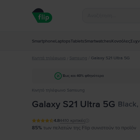
Smartphone
Laptops
Tablets
Smartwatches
Κονσόλες
Συχν
Κινητά τηλέφωνα
Samsung
/
Galaxy S21 Ultra 5G
/
Έως και 40% φθηνότερα
Κινητό τηλέφωνο Samsung
Galaxy S21 Ultra 5G
Black,
4.8
4410
κριτικές
85%
των πελατών της Flip συνιστούν το προϊόν