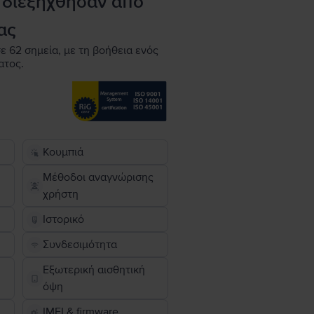
 διεξήχθησαν από
ας
ε 62 σημεία, με τη βοήθεια ενός
ατος.
Κουμπιά
Μέθοδοι αναγνώρισης
χρήστη
Ιστορικό
Συνδεσιμότητα
Εξωτερική αισθητική
όψη
IMEI & firmware