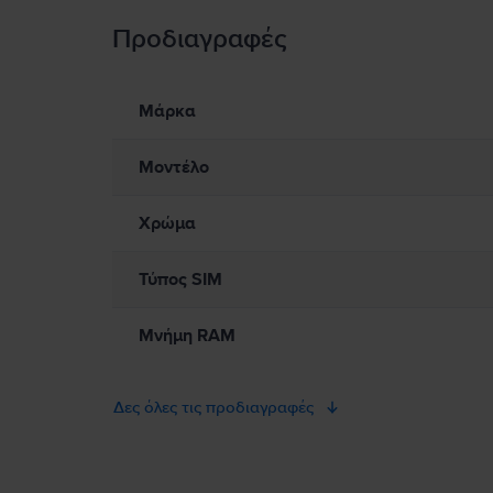
Προδιαγραφές
Πληροφορίες Ασφάλειας Προϊόντος
Πληροφορίες σχετικά με τις προειδοποιήσεις ασφαλείας πο
Παρακαλώ διαβάστε το εγχειρίδιο.
Μάρκα
Μοντέλο
Χρώμα
Τύπος SIM
Μνήμη RAM
Δες όλες τις προδιαγραφές