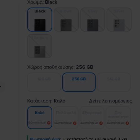
Χρώμα:
Black
Brown
Navy
Silver
Black
Titanium
Χώρος αποθήκευσης:
256 GB
128 GB
512 GB
256 GB
Κατάσταση:
Καλό
Δείτε λεπτομέρειες
Πολύ καλό
Εξαιρετικό
Σαν
Καλό
καινούργιο
Ειδοποίησε με!
Ειδοποίησε με!
Ειδοποίησε με!
Ειδοποίησε με!
Εξωτερική όψη:
Η κατάστασή του είναι καλή. Έχει