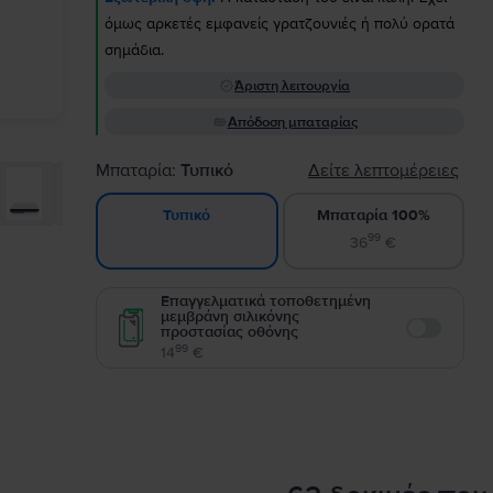
όμως αρκετές εμφανείς γρατζουνιές ή πολύ ορατά
σημάδια.
Άριστη λειτουργία
Απόδοση μπαταρίας
Μπαταρία:
Τυπικό
Δείτε λεπτομέρειες
Μπαταρία 100%
Τυπικό
99
36
€
Επαγγελματικά τοποθετημένη
μεμβράνη σιλικόνης
προστασίας οθόνης
Enable
99
14
€