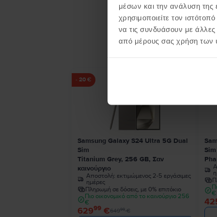
μέσων και την ανάλυση της
χρησιμοποιείτε τον ιστότοπ
να τις συνδυάσουν με άλλες
Προϊ
από μέρους σας χρήση των 
- 20 €
Samsung Galaxy S24 Ultra 5G Dual
Sam
Sim
Sim
Titanium Grey, 256 GB, Σαν
Pha
Α
καινούργιο
η
Αποστολή:
εκτιμώμενος 2-5 εργάσιμες
Π
ημέρες
Π
Πληρωμή σε δόσεις, με 0% επιτόκιο
€
Πιο οικονομικό από το καινούργιο 256
42
€
99
629
€
99
649
€