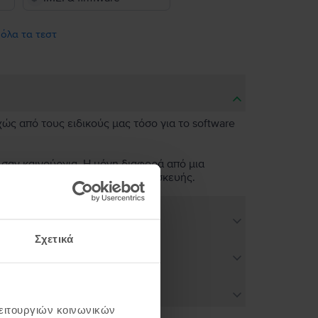
 όλα τα τεστ
χώς από τους ειδικούς μας τόσο για το software
 σαν καινούργια. Η μόνη διαφορά από μια
ν άψογη λειτουργικότητα της συσκευής.
Σχετικά
λειτουργιών κοινωνικών