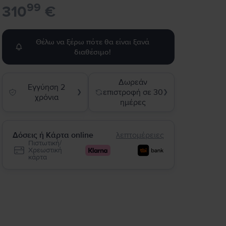
99
310
€
Θέλω να ξέρω πότε θα είναι ξανά
διαθέσιμο!
Δωρεάν
Εγγύηση 2
επιστροφή σε 30
❯
❯
χρόνια
ημέρες
Δόσεις ή Κάρτα online
λεπτομέρειες
Πιστωτική/
Χρεωστική
κάρτα