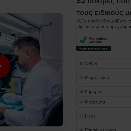
62 δοκιμές που
τους ειδικούς μ
Κάθε προϊόν δοκιμάζεται σ
εξειδικευμένου προγράμμ
Οθόνη
Μικρόφωνο
Κάμερες
Μπαταρία
Ήχος
Επαφή με υγρά