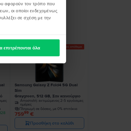
ου αφορούν τον τρόπο που
εων, οι οποίοι ενδεχομένως
υλλέξει σε σχέση με την
ή σου
Τελευταίο σε απόθεμα
α επιτρέπονται όλα
ual
Samsung Galaxy Z Fold4 5G Dual
Sim
κό
Graygreen, 512 GB, Σαν καινούργιο
ιμες
Αποστολή:
εκτιμώμενος 2-5 εργάσιμες
ημέρες
ο
Πληρωμή σε δόσεις, με 0% επιτόκιο
99
 328
759
€
Προσθήκη στο καλάθι