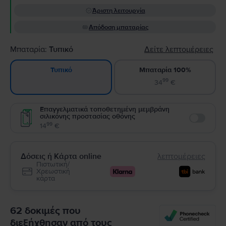
Άριστη λειτουργία
Απόδοση μπαταρίας
Μπαταρία:
Τυπικό
Δείτε λεπτομέρειες
Μπαταρία 100%
Τυπικό
99
34
€
Επαγγελματικά τοποθετημένη μεμβράνη
σιλικόνης προστασίας οθόνης
Enable
99
14
€
Δόσεις ή Κάρτα online
λεπτομέρειες
Πιστωτική/
Χρεωστική
κάρτα
62 δοκιμές που
διεξήχθησαν από τους