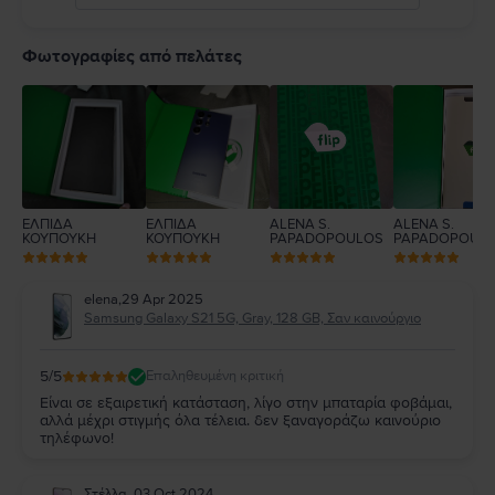
5
4
Φωτογραφίες από πελάτες
3
2
1
ΕΛΠΙΔΑ
ΕΛΠΙΔΑ
ALENA S.
ALENA S.
ΚΟΥΠΟΥΚΗ
ΚΟΥΠΟΥΚΗ
PAPADOPOULOS
PAPADOPOUL
elena
,
29 Apr 2025
Samsung Galaxy S21 5G, Gray, 128 GB, Σαν καινούργιο
5
/5
Επαληθευμένη κριτική
Είναι σε εξαιρετική κατάσταση, λίγο στην μπαταρία φοβάμαι,
αλλά μέχρι στιγμής όλα τέλεια. δεν ξαναγοράζω καινούριο
τηλέφωνο!
Στέλλα
,
03 Oct 2024