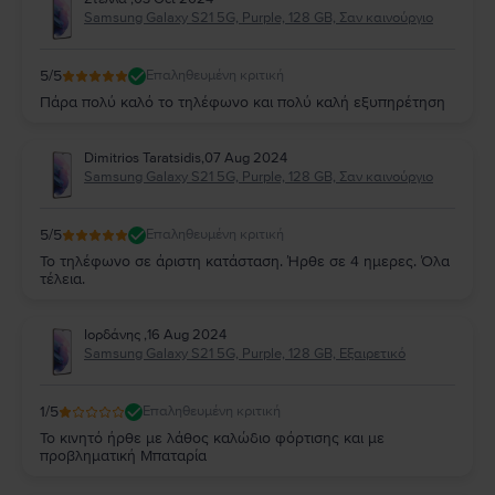
Samsung Galaxy S21 5G, Purple, 128 GB, Σαν καινούργιο
5
/5
Επαληθευμένη κριτική
Πάρα πολύ καλό το τηλέφωνο και πολύ καλή εξυπηρέτηση
Dimitrios Taratsidis
,
07 Aug 2024
Samsung Galaxy S21 5G, Purple, 128 GB, Σαν καινούργιο
5
/5
Επαληθευμένη κριτική
Το τηλέφωνο σε άριστη κατάσταση. Ήρθε σε 4 ημερες. Όλα
τέλεια.
Ιορδάνης
,
16 Aug 2024
Samsung Galaxy S21 5G, Purple, 128 GB, Εξαιρετικό
1
/5
Επαληθευμένη κριτική
Το κινητό ήρθε με λάθος καλώδιο φόρτισης και με
προβληματική Μπαταρία