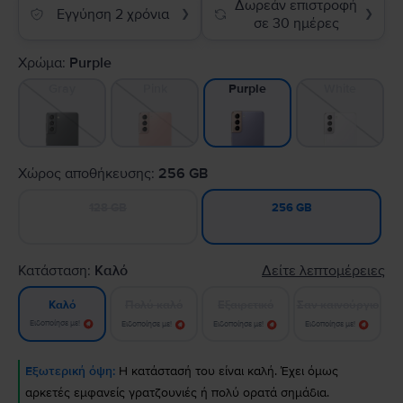
Δωρεάν επιστροφή
Εγγύηση 2 χρόνια
❯
❯
σε 30 ημέρες
Χρώμα:
Purple
Gray
Pink
White
Purple
Χώρος αποθήκευσης:
256 GB
128 GB
256 GB
Κατάσταση:
Καλό
Δείτε λεπτομέρειες
Πολύ καλό
Εξαιρετικό
Σαν καινούργιο
Καλό
Ειδοποίησε με!
Ειδοποίησε με!
Ειδοποίησε με!
Ειδοποίησε με!
Εξωτερική όψη:
Η κατάστασή του είναι καλή. Έχει όμως
αρκετές εμφανείς γρατζουνιές ή πολύ ορατά σημάδια.