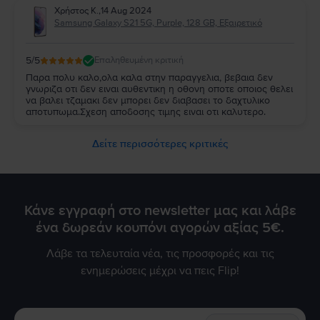
Χρήστος K.
,
14 Aug 2024
Samsung Galaxy S21 5G, Purple, 128 GB, Εξαιρετικό
5
/5
Επαληθευμένη κριτική
Παρα πολυ καλο,ολα καλα στην παραγγελια, βεβαια δεν
γνωριζα οτι δεν ειναι αυθεντικη η οθονη οποτε οποιος θελει
να βαλει τζαμακι δεν μπορει δεν διαβασει το δαχτυλικο
αποτυπωμα.Σχεση αποδοσης τιμης ειναι οτι καλυτερο.
Δείτε περισσότερες κριτικές
Κάνε εγγραφή στο newsletter μας και λάβε
ένα δωρεάν κουπόνι αγορών αξίας 5€.
Λάβε τα τελευταία νέα, τις προσφορές και τις
ενημερώσεις μέχρι να πεις Flip!