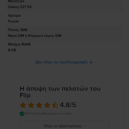
Μοντέλο
Πληροφορίες Υπεύθυνου Προσώπου
Galaxy S21 5G
Χρώμα
Πληροφορίες Ασφάλειας Προϊόντος
Purple
Πληροφορίες σχετικά με τις προειδοποιήσεις ασφαλείας που αφορούν
Τύπος SIM
το προϊόν.
Nano-SIM ή Ψηφιακή κάρτα SIM
Παρακαλώ διαβάστε το εγχειρίδιο.
Μνήμη RAM
8 GB
Δες όλες τις προδιαγραφές
Η άποψη των πελατών του
Flip
4.8
/5
4412 επαληθευμένες κριτικές
Όλες οι αξιολογήσεις