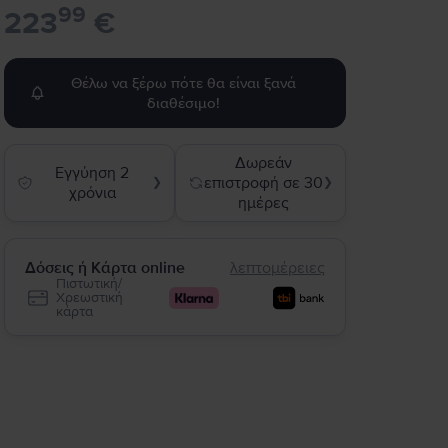
99
223
€
Θέλω να ξέρω πότε θα είναι ξανά
διαθέσιμο!
Δωρεάν
Εγγύηση 2
επιστροφή σε 30
❯
❯
χρόνια
ημέρες
Δόσεις ή Κάρτα online
λεπτομέρειες
Πιστωτική/
Χρεωστική
κάρτα