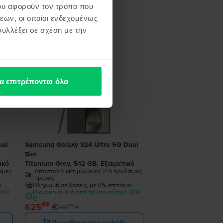
ου αφορούν τον τρόπο που
εων, οι οποίοι ενδεχομένως
υλλέξει σε σχέση με την
ή σου
α επιτρέπονται όλα
- 41 €
ual
Samsung Galaxy S24 Ultra 5G Dual
Sim
ικό
Titanium Grey, 512 GB, Εξαιρετικό
ιμες
Αποστολή:
εκτιμώμενος 2-5 εργάσιμες
ημέρες
ο
Πληρωμή σε δόσεις, με 0% επιτόκιο
 260
Πιο οικονομικό από το καινούργιο 328
€
99
625
€
99
666
€
Προσθήκη στο καλάθι