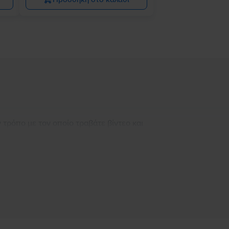
 τρόπο με τον οποίο τραβάτε βίντεο και
χώρο - οι συσκευές της σειράς Galaxy S20
η βίντεο σε smartphone
Πληροφορίες Υπεύθυνου Προσώπου