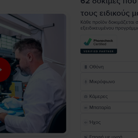
62 δοκιμές που
τους ειδικούς μ
Κάθε προϊόν δοκιμάζεται σ
εξειδικευμένου προγράμμ
Οθόνη
Μικρόφωνο
Κάμερες
Μπαταρία
Ήχος
Επαφή με υγρά