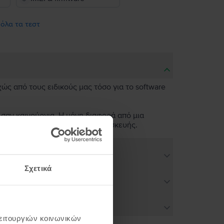
 όλα τα τεστ
χώς από τους ειδικούς μας τόσο για το software
 σαν καινούργια. Η μόνη διαφορά από μια
ν άψογη λειτουργικότητα της συσκευής.
Σχετικά
λειτουργιών κοινωνικών