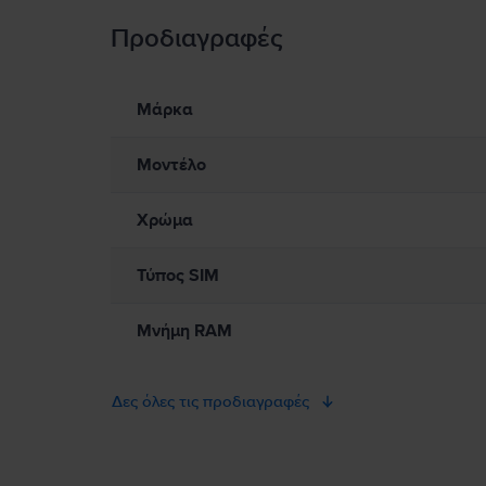
Προδιαγραφές
Πληροφορίες Ασφάλειας Προϊόντος
Πληροφορίες σχετικά με τις προειδοποιήσεις ασφαλείας πο
Παρακαλώ διαβάστε το εγχειρίδιο.
Μάρκα
Μοντέλο
Χρώμα
Τύπος SIM
Μνήμη RAM
Δες όλες τις προδιαγραφές