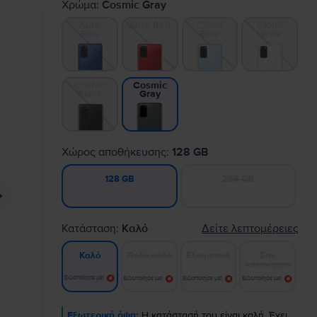
Χρώμα:
Cosmic Gray
Aura
Aura Red
Cloud
Cloud
Blue
Blue
White
Cosmic
Cosmic
Black
Gray
Χώρος αποθήκευσης:
128 GB
256 GB
128 GB
Κατάσταση:
Καλό
Δείτε λεπτομέρειες
Πολύ καλό
Εξαιρετικό
Σαν
Καλό
καινούργιο
Ειδοποίησε με!
Ειδοποίησε με!
Ειδοποίησε με!
Ειδοποίησε με!
Εξωτερική όψη:
Η κατάστασή του είναι καλή. Έχει