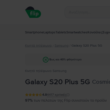
Smartphone
Laptops
Tablets
Smartwatches
Κονσόλες
Συχν
Κινητά τηλέφωνα
Samsung
/
Galaxy S20 Plus 5G
/
Έως και 40% φθηνότερα
Κινητό τηλέφωνο Samsung
Galaxy S20 Plus 5G
Cosmic
4.8
4417
κριτικές
97%
των πελατών της Flip συνιστούν το προϊόν