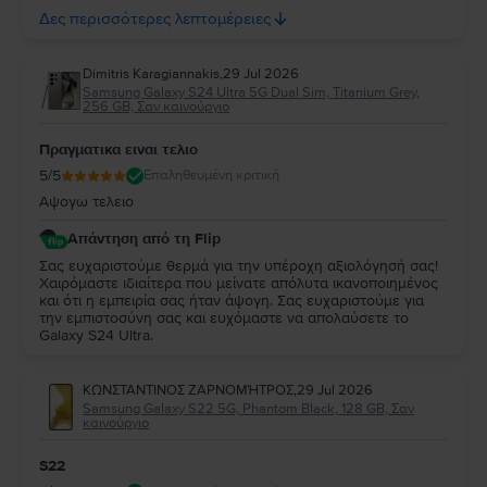
για εμάς. Να χαρείτε τη νέα σας συσκευή και θα χαρούμε να
Δες περισσότερες λεπτομέρειες
σας εξυπηρετήσουμε ξανά στο μέλλον!
Dimitris Karagiannakis
,
29 Jul 2026
Samsung Galaxy S24 Ultra 5G Dual Sim, Titanium Grey,
256 GB, Σαν καινούργιο
Πραγματικα ειναι τελιο
5
/5
Επαληθευμένη κριτική
Αψογω τελειο
Απάντηση από τη Flip
Σας ευχαριστούμε θερμά για την υπέροχη αξιολόγησή σας!
Χαιρόμαστε ιδιαίτερα που μείνατε απόλυτα ικανοποιημένος
και ότι η εμπειρία σας ήταν άψογη. Σας ευχαριστούμε για
την εμπιστοσύνη σας και ευχόμαστε να απολαύσετε το
Galaxy S24 Ultra.
ΚΩΝΣΤΑΝΤΙΝΟΣ ΖΑΡΝΟΜΉΤΡΟΣ
,
29 Jul 2026
Samsung Galaxy S22 5G, Phantom Black, 128 GB, Σαν
καινούργιο
S22