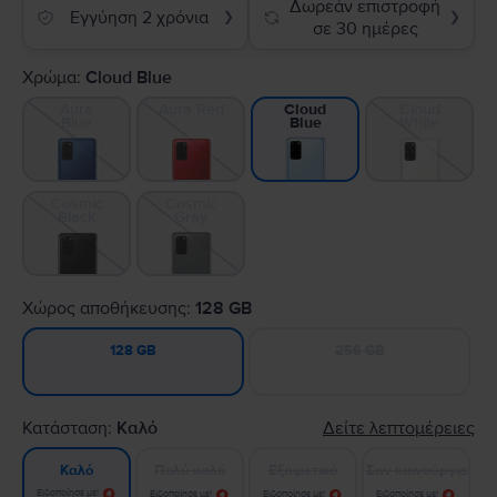
Δωρεάν επιστροφή
Εγγύηση 2 χρόνια
❯
❯
σε 30 ημέρες
Χρώμα:
Cloud Blue
Aura
Aura Red
Cloud
Cloud
Blue
White
Blue
Cosmic
Cosmic
Black
Gray
Χώρος αποθήκευσης:
128 GB
256 GB
128 GB
Κατάσταση:
Καλό
Δείτε λεπτομέρειες
Πολύ καλό
Εξαιρετικό
Σαν καινούργιο
Καλό
Ειδοποίησε με!
Ειδοποίησε με!
Ειδοποίησε με!
Ειδοποίησε με!