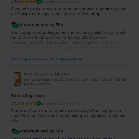
5
/5
Επαληθευμένη κριτική
Ειναι πολυ καλο σαν να το πηρα καινουργιο ετχαριστημενος
σε 3 κινητα που εχω παρει απο το online shop.
Απάντηση από τη Flip
Σας ευχαριστούμε θερμά για την υπέροχη αξιολόγησή σας!
Χαιρόμαστε ιδιαίτερα που το Galaxy S22 ήταν σαν
καινούργια και ότι έχετε μείνει ικανοποιημένος από τις
αγορές σας. Το γεγονός ότι μας έχετε εμπιστευτεί ήδη για
τρεις αγορές σημαίνει πολλά για εμάς και σας ευχαριστούμε
ειλικρινά για τη στήριξή σας. Σας ευχόμαστε να απολαύσετε
Δες περισσότερες λεπτομέρειες
τη νέα σας συσκευή και θα χαρούμε να σας
εξυπηρετήσουμε ξανά στο μέλλον!
Αννα Καρνεζη
,
16 Jul 2026
Samsung Galaxy S22 5G Dual Sim, Phantom Black, 128 GB,
Σαν καινούργιο
Ειστε εξαιρετικοι
5
/5
Επαληθευμένη κριτική
Είσαστε εξερετικοι το προϊόν ήταν άψογο Σας ευχαριστώ
πολύ Θα σας ξανά προτιμήσω σίγουρα ευχαριστώ πολύ για
ολα
Απάντηση από τη Flip