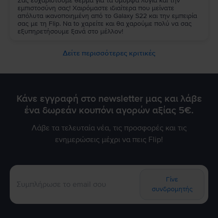
Σας ευχαριστούμε θερμά για τα όμορφα λόγια και την
εμπιστοσύνη σας! Χαιρόμαστε ιδιαίτερα που μείνατε
απόλυτα ικανοποιημένη από τo Galaxy S22 και την εμπειρία
σας με τη Flip. Να to χαρείτε και θα χαρούμε πολύ να σας
εξυπηρετήσουμε ξανά στο μέλλον!
Δείτε περισσότερες κριτικές
Κάνε εγγραφή στο newsletter μας και λάβε
ένα δωρεάν κουπόνι αγορών αξίας 5€.
Λάβε τα τελευταία νέα, τις προσφορές και τις
ενημερώσεις μέχρι να πεις Flip!
Γίνε
συνδρομητής