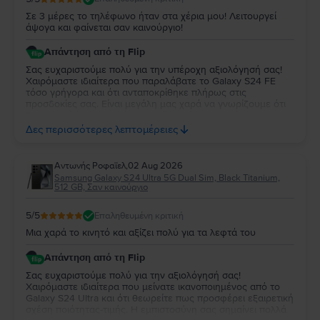
Σε 3 μέρες το τηλέφωνο ήταν στα χέρια μου! Λειτουργεί
άψογα και φαίνεται σαν καινούργιο!
Απάντηση από τη Flip
Σας ευχαριστούμε πολύ για την υπέροχη αξιολόγησή σας!
Χαιρόμαστε ιδιαίτερα που παραλάβατε το Galaxy S24 FE
τόσο γρήγορα και ότι ανταποκρίθηκε πλήρως στις
προσδοκίες σας. Είναι μεγάλη μας χαρά να γνωρίζουμε ότι
λειτουργεί άψογα και ότι η κατάστασή της σας άφησε
απόλυτα ικανοποιημένη. Σας ευχαριστούμε για την
Δες περισσότερες λεπτομέρειες
εμπιστοσύνη σας και σας ευχόμαστε να χαρείτε τη νέα σας
συσκευή!
Aντωνής Ροφαϊελ
,
02 Aug 2026
Samsung Galaxy S24 Ultra 5G Dual Sim, Black Titanium,
512 GB, Σαν καινούργιο
5
/5
Επαληθευμένη κριτική
Μια χαρά το κινητό και αξίζει πολύ για τα λεφτά του
Απάντηση από τη Flip
Σας ευχαριστούμε πολύ για την αξιολόγησή σας!
Χαιρόμαστε ιδιαίτερα που μείνατε ικανοποιημένος από το
Galaxy S24 Ultra και ότι θεωρείτε πως προσφέρει εξαιρετική
σχέση ποιότητας-τιμής. Η εμπιστοσύνη σας σημαίνει πολλά