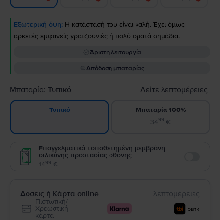
Εξωτερική όψη:
Η κατάστασή του είναι καλή. Έχει όμως
αρκετές εμφανείς γρατζουνιές ή πολύ ορατά σημάδια.
Άριστη λειτουργία
Απόδοση μπαταρίας
Μπαταρία:
Τυπικό
Δείτε λεπτομέρειες
Μπαταρία 100%
Τυπικό
99
34
€
Επαγγελματικά τοποθετημένη μεμβράνη
σιλικόνης προστασίας οθόνης
Enable
99
14
€
Δόσεις ή Κάρτα online
λεπτομέρειες
Πιστωτική/
Χρεωστική
κάρτα