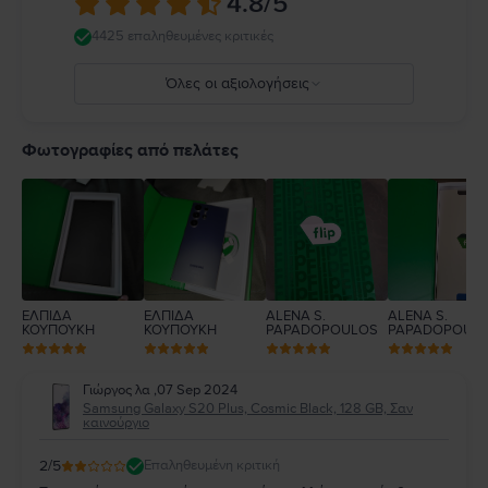
4.8
/5
4425 επαληθευμένες κριτικές
Όλες οι αξιολογήσεις
5
4
Φωτογραφίες από πελάτες
3
2
1
ΕΛΠΙΔΑ
ΕΛΠΙΔΑ
ALENA S.
ALENA S.
ΚΟΥΠΟΥΚΗ
ΚΟΥΠΟΥΚΗ
PAPADOPOULOS
PAPADOPOUL
Γιώργος λα
,
07 Sep 2024
Samsung Galaxy S20 Plus, Cosmic Black, 128 GB, Σαν
καινούργιο
2
/5
Επαληθευμένη κριτική