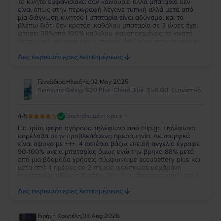
Το κινητό εμφανισιακά σαν καινούριο αλλά μπαταρία δεν
είναι όπως στην περιγραφή λέγανε τυπική αλλά μετά από
μία διάγνωση κινητού Ι μπαταρία είναι αδύναμοι και το
βλέπω διότι δεν κρατάει καθόλου μπαταρία σε 3 ώρες έχει
φτάσει 30%από 100% καθόλου ικανοποιημένος το κινητό
λειτουργεί μια χαρά μέχρι στιγμής θα δούμε στην πορεία αν
ίππαρχοι κάποιο πρόβλημα αλλά αυτό με την μπαταρία με
Δες περισσότερες λεπτομέρειες
χάλασε πολύ
Γενναδιος Ηλιαδης
,
02 May 2025
Samsung Galaxy S20 Plus, Cloud Blue, 256 GB, Εξαιρετικό
4
/5
Επαληθευμένη κριτική
Για τρίτη φορά αγόρασα τηλέφωνο από Flip.gr. Τηλέφωνο
παρέλαβα στην προβλεπόμενη ημερομηνία. Λειτουργικά
είναι άψογο με +++. 4 αστέρια βάζω επειδή αγγελία έγραφε
90-100% υγεία μπαταρίας όμως εγώ την βρηκα 88% μετά
από μια βδομάδα χρήσεις σύμφωνα με accubattery plus και
μετα από 4 ημέρες σε 2 σημεία φούσκωσε μεμβράνη
προστασίας οθόνης. Εντάξει δεν είναι τίποτα τρομερό απλά
το αναφέρω. Σημασία έχει πως τηλέφωνο λειτουργεί σαν
Δες περισσότερες λεπτομέρειες
ελβετικό ρολόι.
Ειρήνη Κουρέλη
,
03 Aug 2026