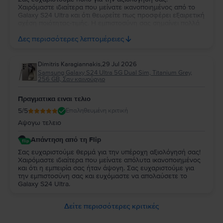
Χαιρόμαστε ιδιαίτερα που μείνατε ικανοποιημένος από το
Galaxy S24 Ultra και ότι θεωρείτε πως προσφέρει εξαιρετική
σχέση ποιότητας-τιμής. Η εμπιστοσύνη σας σημαίνει πολλά
για εμάς. Να χαρείτε τη νέα σας συσκευή και θα χαρούμε να
Δες περισσότερες λεπτομέρειες
σας εξυπηρετήσουμε ξανά στο μέλλον!
Dimitris Karagiannakis
,
29 Jul 2026
Samsung Galaxy S24 Ultra 5G Dual Sim, Titanium Grey,
256 GB, Σαν καινούργιο
Πραγματικα ειναι τελιο
5
/5
Επαληθευμένη κριτική
Αψογω τελειο
Απάντηση από τη Flip
Σας ευχαριστούμε θερμά για την υπέροχη αξιολόγησή σας!
Χαιρόμαστε ιδιαίτερα που μείνατε απόλυτα ικανοποιημένος
και ότι η εμπειρία σας ήταν άψογη. Σας ευχαριστούμε για
την εμπιστοσύνη σας και ευχόμαστε να απολαύσετε το
Galaxy S24 Ultra.
Δείτε περισσότερες κριτικές