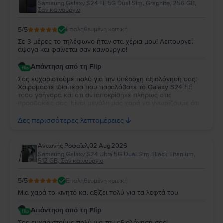
Samsung Galaxy S24 FE 5G Dual Sim, Graphite, 256 GB,
Σαν καινούργιο
5
/5
Επαληθευμένη κριτική
Σε 3 μέρες το τηλέφωνο ήταν στα χέρια μου! Λειτουργεί
άψογα και φαίνεται σαν καινούργιο!
Απάντηση από τη Flip
Σας ευχαριστούμε πολύ για την υπέροχη αξιολόγησή σας!
Χαιρόμαστε ιδιαίτερα που παραλάβατε το Galaxy S24 FE
τόσο γρήγορα και ότι ανταποκρίθηκε πλήρως στις
προσδοκίες σας. Είναι μεγάλη μας χαρά να γνωρίζουμε ότι
λειτουργεί άψογα και ότι η κατάστασή της σας άφησε
απόλυτα ικανοποιημένη. Σας ευχαριστούμε για την
Δες περισσότερες λεπτομέρειες
εμπιστοσύνη σας και σας ευχόμαστε να χαρείτε τη νέα σας
συσκευή!
Aντωνής Ροφαϊελ
,
02 Aug 2026
Samsung Galaxy S24 Ultra 5G Dual Sim, Black Titanium,
512 GB, Σαν καινούργιο
5
/5
Επαληθευμένη κριτική
Μια χαρά το κινητό και αξίζει πολύ για τα λεφτά του
Απάντηση από τη Flip
Σας ευχαριστούμε πολύ για την αξιολόγησή σας!