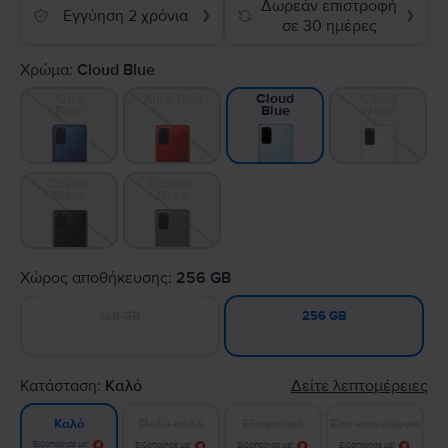
Δωρεάν επιστροφή
Εγγύηση 2 χρόνια
❯
❯
σε 30 ημέρες
Χρώμα:
Cloud Blue
Aura
Aura Red
Cloud
Cloud
Blue
White
Blue
Cosmic
Cosmic
Black
Gray
Χώρος αποθήκευσης:
256 GB
128 GB
256 GB
Κατάσταση:
Καλό
Δείτε λεπτομέρειες
Πολύ καλό
Εξαιρετικό
Σαν καινούργιο
Καλό
Ειδοποίησε με!
Ειδοποίησε με!
Ειδοποίησε με!
Ειδοποίησε με!