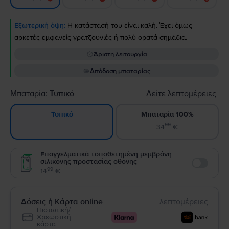
Εξωτερική όψη:
Η κατάστασή του είναι καλή. Έχει όμως
αρκετές εμφανείς γρατζουνιές ή πολύ ορατά σημάδια.
Άριστη λειτουργία
Απόδοση μπαταρίας
Μπαταρία:
Τυπικό
Δείτε λεπτομέρειες
Μπαταρία 100%
Τυπικό
99
34
€
Επαγγελματικά τοποθετημένη μεμβράνη
σιλικόνης προστασίας οθόνης
Enable
99
14
€
Δόσεις ή Κάρτα online
λεπτομέρειες
Πιστωτική/
Χρεωστική
κάρτα