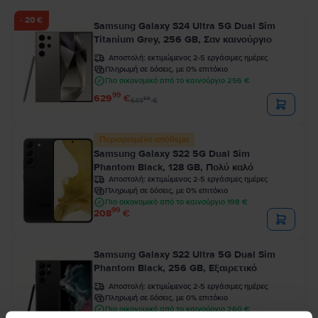
- 20 €
Samsung Galaxy S24 Ultra 5G Dual Sim
Titanium Grey, 256 GB, Σαν καινούργιο
Αποστολή:
εκτιμώμενος 2-5 εργάσιμες ημέρες
Πληρωμή σε δόσεις, με 0% επιτόκιο
Πιο οικονομικό από το καινούργιο 256 €
99
629
€
99
649
€
Περιορισμένο απόθεμα
Samsung Galaxy S22 5G Dual Sim
Phantom Black, 128 GB, Πολύ καλό
Αποστολή:
εκτιμώμενος 2-5 εργάσιμες ημέρες
Πληρωμή σε δόσεις, με 0% επιτόκιο
Πιο οικονομικό από το καινούργιο 198 €
99
208
€
Samsung Galaxy S22 Ultra 5G Dual Sim
Phantom Black, 256 GB, Εξαιρετικό
Αποστολή:
εκτιμώμενος 2-5 εργάσιμες ημέρες
Πληρωμή σε δόσεις, με 0% επιτόκιο
Πιο οικονομικό από το καινούργιο 260 €