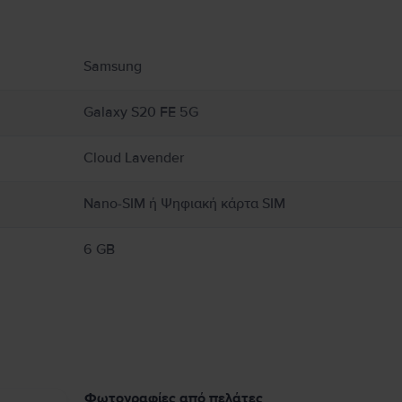
υ αφορούν το προϊόν.
Samsung
Galaxy S20 FE 5G
Cloud Lavender
Nano-SIM ή Ψηφιακή κάρτα SIM
6 GB
Φωτογραφίες από πελάτες