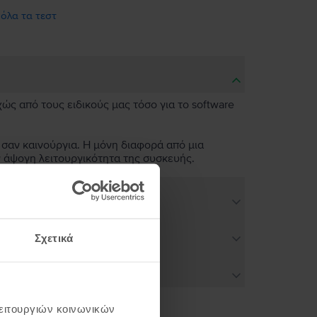
 όλα τα τεστ
χώς από τους ειδικούς μας τόσο για το software
 σαν καινούργια. Η μόνη διαφορά από μια
ν άψογη λειτουργικότητα της συσκευής.
Σχετικά
λειτουργιών κοινωνικών