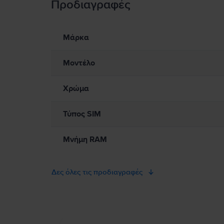
Προδιαγραφές
Πληροφορίες Ασφάλειας Προϊόντος
Πληροφορίες σχετικά με τις προειδοποιήσεις ασφαλείας πο
Παρακαλώ διαβάστε το εγχειρίδιο.
Μάρκα
Μοντέλο
Χρώμα
Τύπος SIM
Μνήμη RAM
Δες όλες τις προδιαγραφές