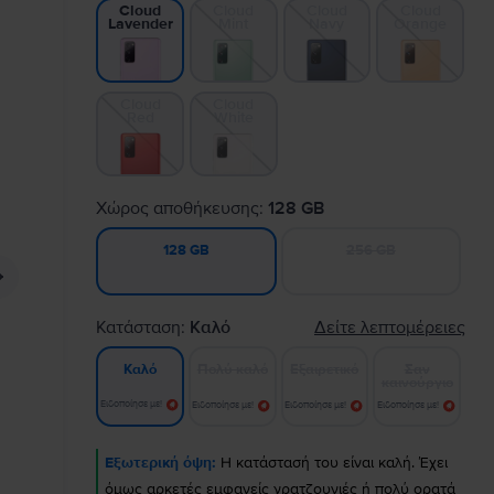
Cloud
Cloud
Cloud
Cloud
Mint
Navy
Orange
Lavender
Cloud
Cloud
Red
White
Χώρος αποθήκευσης:
128 GB
256 GB
128 GB
Κατάσταση:
Καλό
Δείτε λεπτομέρειες
Πολύ καλό
Εξαιρετικό
Σαν
Καλό
καινούργιο
Ειδοποίησε με!
Ειδοποίησε με!
Ειδοποίησε με!
Ειδοποίησε με!
Εξωτερική όψη:
Η κατάστασή του είναι καλή. Έχει
όμως αρκετές εμφανείς γρατζουνιές ή πολύ ορατά