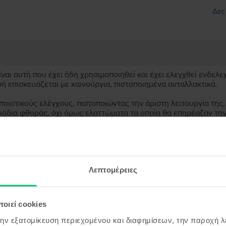
Δες
αι αυτή που έχει ήδη χρησιμοποιηθεί και έχει ελεγχθεί ενδελε
υή επισκευάζεται με καινούργια, πιστοποιημένα ανταλλακτικά.
ιοτικούς ελέγχους, πιστοποιώντας την άριστη λειτουργία της,
μάδια φθοράς, όχι όμως ελαττώματα τα οποία θα επηρέαζαν τη
ασκευασμένη συσκευή;
;
Λεπτομέρειες
ς συσκευής;
οιεί cookies
την εξατομίκευση περιεχομένου και διαφημίσεων, την παροχή 