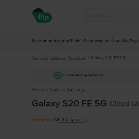
Smartphone
Laptops
Tablets
Smartwatches
Κονσόλες
Συχν
Κινητά τηλέφωνα
Samsung
/
Galaxy S20 FE 5G
/
Έως και 40% φθηνότερα
Κινητό τηλέφωνο Samsung
Galaxy S20 FE 5G
Cloud La
4.8
4410
κριτικές