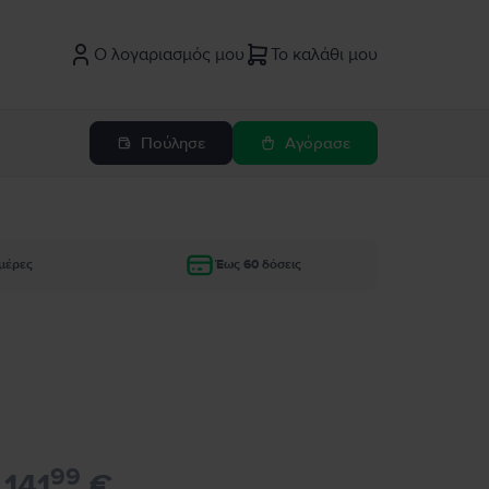
Ο λογαριασμός μου
Το καλάθι μου
Πούλησε
Αγόρασε
μέρες
Έως 60 δόσεις
99
141
€