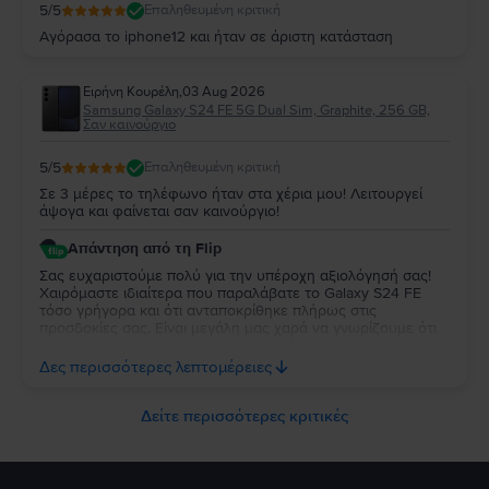
5
/5
Επαληθευμένη κριτική
Αγόρασα το iphone12 και ήταν σε άριστη κατάσταση
Ειρήνη Κουρέλη
,
03 Aug 2026
Samsung Galaxy S24 FE 5G Dual Sim, Graphite, 256 GB,
Σαν καινούργιο
5
/5
Επαληθευμένη κριτική
Σε 3 μέρες το τηλέφωνο ήταν στα χέρια μου! Λειτουργεί
άψογα και φαίνεται σαν καινούργιο!
Απάντηση από τη Flip
Σας ευχαριστούμε πολύ για την υπέροχη αξιολόγησή σας!
Χαιρόμαστε ιδιαίτερα που παραλάβατε το Galaxy S24 FE
τόσο γρήγορα και ότι ανταποκρίθηκε πλήρως στις
προσδοκίες σας. Είναι μεγάλη μας χαρά να γνωρίζουμε ότι
λειτουργεί άψογα και ότι η κατάστασή της σας άφησε
απόλυτα ικανοποιημένη. Σας ευχαριστούμε για την
Δες περισσότερες λεπτομέρειες
εμπιστοσύνη σας και σας ευχόμαστε να χαρείτε τη νέα σας
συσκευή!
Δείτε περισσότερες κριτικές