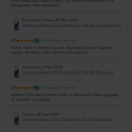
Ολα εξαιρετικα μεχρι στιγμης. Το κινητο ειναι οπως στην
περιγραφη "σαν καινουριο".
Ευαγγελος πιτσικας
,
20 May 2024
Samsung Galaxy S20, Cosmic Gray, 128 GB, Σαν καινούργιο
5
/5
Επαληθευμένη κριτική
Πολλυ καλη η συσκευή χωρίς σημάδια δουλευη άψογα
νομίζω θα πάρω άλλη μια που μου αρέσει
Αναστασια
,
21 Nov 2025
Samsung Galaxy S20, Cosmic Gray, 128 GB, Εξαιρετικό
5
/5
Επαληθευμένη κριτική
Αριστο. Πολύ καλή συσκευασία ,η παράδοση ήταν γρήγορη
Το συνιστώ για αγορά
Γιάννης
,
08 Sep 2024
Samsung Galaxy S20, Cloud White, 128 GB, Εξαιρετικό