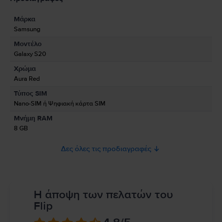
Μάρκα
Πληροφορίες Κατασκευαστή
Samsung
Μοντέλο
Πληροφορίες Υπεύθυνου Προσώπου
Galaxy S20
Χρώμα
Πληροφορίες Ασφάλειας Προϊόντος
Aura Red
Πληροφορίες σχετικά με τις προειδοποιήσεις ασφαλείας που αφορούν
Τύπος SIM
το προϊόν.
Nano-SIM ή Ψηφιακή κάρτα SIM
Παρακαλώ διαβάστε το εγχειρίδιο.
Μνήμη RAM
8 GB
Δες όλες τις προδιαγραφές
Η άποψη των πελατών του
Flip