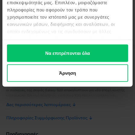
επισκεψιμότητάς μας. Επιπλέον, μοιραζόμαστε
99
425
€
πληροφορίες που αφορούν τον τρόπο που
χρησιμοποιείτε τον ιστότοπό μας με συνεργάτες
κοινωνικών μέσων, διαφήμισης και αναλύσεων, οι
οποίοι ενδεχομένως να τις συνδυάσουν με άλλες
πληροφορίες που τους έχετε παραχωρήσει ή τις οποίες
έχουν συλλέξει σε σχέση με την από μέρους σας χρήση
των υπηρεσιών τους.
Να επιτρέπονται όλα
Περιγραφή
Κινητό τηλέφωνο Samsung Galaxy S20, Aura Red, 128 GB, Καλό
Άρνηση
Ανακαλύψτε το Galaxy S20 με βίντεο 8K που αλλάζει τον τρόπο με τον
οποίο τραβάτε βίντεο και φωτογραφίες. Εάν λάβετε υπόψη την έξυπνη
μπαταρία, τον ισχυρό επεξεργαστή και τον τεράστιο αποθηκευτικό χώρο -
οι συσκευές της σειράς Galaxy S20 αποκαλύπτουν μια νέα εποχή κινητής
τηλεφωνίας. Επί του παρόντος, το Galaxy S20 έχει την υψηλότερη
ανάλυση βίντεο σε smartphone
Δες περισσότερες λεπτομέρειες
Πληροφορίες Συμμόρφωσης Προϊόντος
Πληροφορίες Ασφάλειας Προϊόντος
Προδιαγραφές