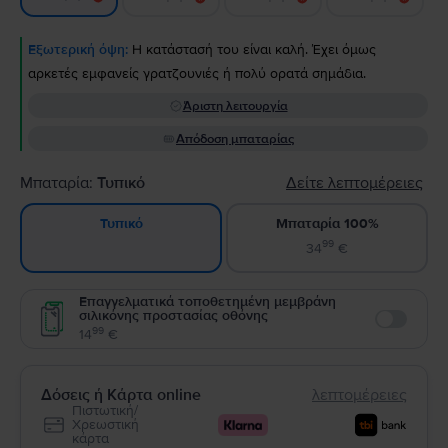
Εξωτερική όψη:
Η κατάστασή του είναι καλή. Έχει όμως
αρκετές εμφανείς γρατζουνιές ή πολύ ορατά σημάδια.
Άριστη λειτουργία
Απόδοση μπαταρίας
Μπαταρία:
Τυπικό
Δείτε λεπτομέρειες
Μπαταρία 100%
Τυπικό
99
34
€
Επαγγελματικά τοποθετημένη μεμβράνη
σιλικόνης προστασίας οθόνης
Enable
99
14
€
Δόσεις ή Κάρτα online
λεπτομέρειες
Πιστωτική/
Χρεωστική
κάρτα