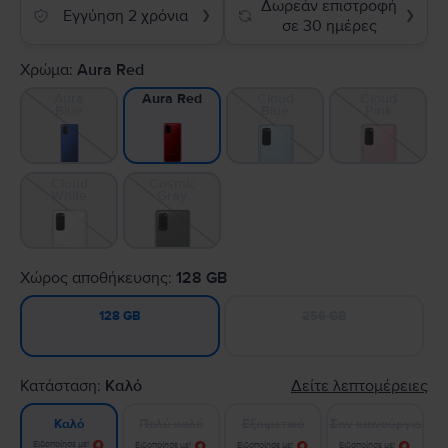
Δωρεάν επιστροφή
Εγγύηση 2 χρόνια
❯
❯
σε 30 ημέρες
Χρώμα:
Aura Red
Aura
Cloud
Cloud
Aura Red
Blue
Blue
Pink
Cloud
Cosmic
White
Gray
Χώρος αποθήκευσης:
128 GB
256 GB
128 GB
Κατάσταση:
Καλό
Δείτε λεπτομέρειες
Πολύ καλό
Εξαιρετικό
Σαν καινούργιο
Καλό
Ειδοποίησε με!
Ειδοποίησε με!
Ειδοποίησε με!
Ειδοποίησε με!