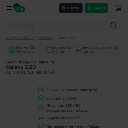
Πούλησε
Αγόρασε
Κινητά τηλέφωνα
/
Samsung
/
Galaxy S20
Έως και 40%
Εγγύηση 2
Δωρεάν επιστροφή 30
φθηνότερα
χρόνια
ημέρες
Κινητό τηλέφωνο Samsung
Galaxy S20
Aura Red, 128 GB, Καλό