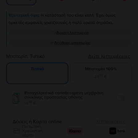
Εξωτερική όψη:
Η κατάστασή του είναι καλή. Έχει όμως
αρκετές εμφανείς γρατζουνιές ή πολύ ορατά σημάδια.
Άριστη λειτουργία
Απόδοση μπαταρίας
Μπαταρία:
Τυπικό
Δείτε λεπτομέρειες
Μπαταρία 100%
Τυπικό
99
34
€
Επαγγελματικά τοποθετημένη μεμβράνη
σιλικόνης προστασίας οθόνης
Enable
99
14
€
Δόσεις ή Κάρτα online
λεπτομέρειες
Πιστωτική/
Χρεωστική
κάρτα