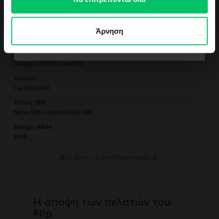
Πληροφορίες Ασφάλειας Προϊόντος
Προδιαγραφές
Νιώθω τυχερός/η
Μάρκα
Πληροφορίες Κατασκευαστή
Άρνηση
Samsung
Όχι ευχαριστώ, δε νιώθω τυχερός/η
Μοντέλο
Πληροφορίες Υπεύθυνου Προσώπου
Galaxy S10 Plus Dual Sim
Χρώμα
Πληροφορίες Ασφάλειας Προϊόντος
Cardinal Red
Πληροφορίες σχετικά με τις προειδοποιήσεις ασφαλείας που αφορούν
Τύπος SIM
το προϊόν.
Nano-SIM ή Hybrid Dual SIM
Παρακαλώ διαβάστε το εγχειρίδιο.
Μνήμη RAM
8 GB
Δες όλες τις προδιαγραφές
Η άποψη των πελατών του
Flip