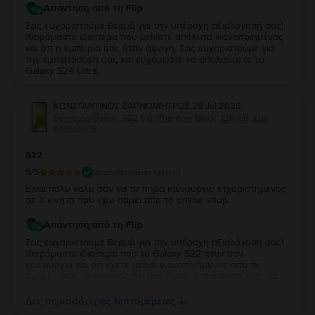
Απάντηση από τη Flip
Σας ευχαριστούμε θερμά για την υπέροχη αξιολόγησή σας!
Χαιρόμαστε ιδιαίτερα που μείνατε απόλυτα ικανοποιημένος
και ότι η εμπειρία σας ήταν άψογη. Σας ευχαριστούμε για
την εμπιστοσύνη σας και ευχόμαστε να απολαύσετε το
Galaxy S24 Ultra.
ΚΩΝΣΤΑΝΤΙΝΟΣ ΖΑΡΝΟΜΉΤΡΟΣ
,
29 Jul 2026
Samsung Galaxy S22 5G, Phantom Black, 128 GB, Σαν
καινούργιο
S22
5
/5
Επαληθευμένη κριτική
Ειναι πολυ καλο σαν να το πηρα καινουργιο ετχαριστημενος
σε 3 κινητα που εχω παρει απο το online shop.
Απάντηση από τη Flip
Σας ευχαριστούμε θερμά για την υπέροχη αξιολόγησή σας!
Χαιρόμαστε ιδιαίτερα που το Galaxy S22 ήταν σαν
καινούργια και ότι έχετε μείνει ικανοποιημένος από τις
αγορές σας. Το γεγονός ότι μας έχετε εμπιστευτεί ήδη για
τρεις αγορές σημαίνει πολλά για εμάς και σας ευχαριστούμε
ειλικρινά για τη στήριξή σας. Σας ευχόμαστε να απολαύσετε
Δες περισσότερες λεπτομέρειες
τη νέα σας συσκευή και θα χαρούμε να σας