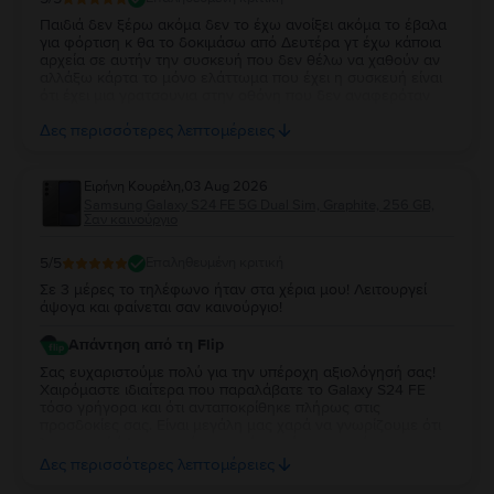
Παιδιά δεν ξέρω ακόμα δεν το έχω ανοίξει ακόμα το έβαλα
για φόρτιση κ θα το δοκιμάσω από Δευτέρα γτ έχω κάποια
αρχεία σε αυτήν την συσκευή που δεν θέλω να χαθούν αν
αλλάξω κάρτα το μόνο ελάττωμα που έχει η συσκευή είναι
ότι έχει μια γρατσουνια στην οθόνη που δεν αναφερόταν
πουθενα κ αν το έγραφε δεν θα παραγγελνα αυτό αλλά το
Δες περισσότερες λεπτομέρειες
άλλο που είχατε
Ειρήνη Κουρέλη
,
03 Aug 2026
Samsung Galaxy S24 FE 5G Dual Sim, Graphite, 256 GB,
Σαν καινούργιο
5
/5
Επαληθευμένη κριτική
Σε 3 μέρες το τηλέφωνο ήταν στα χέρια μου! Λειτουργεί
άψογα και φαίνεται σαν καινούργιο!
Απάντηση από τη Flip
Σας ευχαριστούμε πολύ για την υπέροχη αξιολόγησή σας!
Χαιρόμαστε ιδιαίτερα που παραλάβατε το Galaxy S24 FE
τόσο γρήγορα και ότι ανταποκρίθηκε πλήρως στις
προσδοκίες σας. Είναι μεγάλη μας χαρά να γνωρίζουμε ότι
λειτουργεί άψογα και ότι η κατάστασή της σας άφησε
απόλυτα ικανοποιημένη. Σας ευχαριστούμε για την
Δες περισσότερες λεπτομέρειες
εμπιστοσύνη σας και σας ευχόμαστε να χαρείτε τη νέα σας