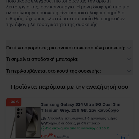
ποιοτικούς ελέγχους, πιστοποιώντας την άριστη
λειτουργία της, σαν καινούργια. Η μόνη διαφορά από μια
ολοκαίνουργια συσκευή είναι κάποια ελαφριά σημάδια
φθοράς, όχι όμως ελαττώματα τα οποία θα επηρέαζαν
την άψογη λειτουργικότητα της συσκευής.
Γιατί να αγοράσεις μια ανακατασκευασμένη συσκευή;
Τι σημαίνει αποδοτική μπαταρία;
Τι περιλαμβάνεται στο κουτί της συσκευής;
Προϊόντα παρόμοια με την αναζήτησή σου
- 20 €
Samsung Galaxy S24 Ultra 5G Dual Sim
Titanium Grey, 256 GB, Σαν καινούργιο
Αποστολή:
εκτιμώμενος 2-5 εργάσιμες ημέρες
Πληρωμή σε δόσεις, με 0% επιτόκιο
Πιο οικονομικό από το καινούργιο 256 €
99
629
€
99
649
€