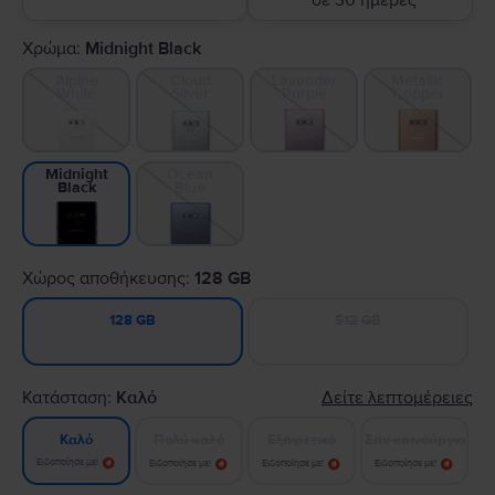
σε 30 ημέρες
Χρώμα:
Midnight Black
Alpine
Cloud
Lavender
Metallic
White
Silver
Purple
Copper
Ocean
Midnight
Blue
Black
Χώρος αποθήκευσης:
128 GB
512 GB
128 GB
Κατάσταση:
Καλό
Δείτε λεπτομέρειες
Πολύ καλό
Εξαιρετικό
Σαν καινούργιο
Καλό
Ειδοποίησε με!
Ειδοποίησε με!
Ειδοποίησε με!
Ειδοποίησε με!