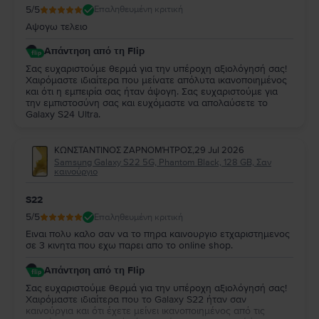
5
/5
Επαληθευμένη κριτική
Αψογω τελειο
Απάντηση από τη Flip
Σας ευχαριστούμε θερμά για την υπέροχη αξιολόγησή σας!
Χαιρόμαστε ιδιαίτερα που μείνατε απόλυτα ικανοποιημένος
και ότι η εμπειρία σας ήταν άψογη. Σας ευχαριστούμε για
την εμπιστοσύνη σας και ευχόμαστε να απολαύσετε το
Galaxy S24 Ultra.
ΚΩΝΣΤΑΝΤΙΝΟΣ ΖΑΡΝΟΜΉΤΡΟΣ
,
29 Jul 2026
Samsung Galaxy S22 5G, Phantom Black, 128 GB, Σαν
καινούργιο
S22
5
/5
Επαληθευμένη κριτική
Ειναι πολυ καλο σαν να το πηρα καινουργιο ετχαριστημενος
σε 3 κινητα που εχω παρει απο το online shop.
Απάντηση από τη Flip
Σας ευχαριστούμε θερμά για την υπέροχη αξιολόγησή σας!
Χαιρόμαστε ιδιαίτερα που το Galaxy S22 ήταν σαν
καινούργια και ότι έχετε μείνει ικανοποιημένος από τις