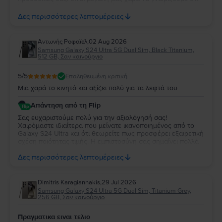
λειτουργεί άψογα και ότι η κατάστασή της σας άφησε
απόλυτα ικανοποιημένη. Σας ευχαριστούμε για την
Δες περισσότερες λεπτομέρειες
εμπιστοσύνη σας και σας ευχόμαστε να χαρείτε τη νέα σας
συσκευή!
Aντωνής Ροφαϊελ
,
02 Aug 2026
Samsung Galaxy S24 Ultra 5G Dual Sim, Black Titanium,
512 GB, Σαν καινούργιο
5
/5
Επαληθευμένη κριτική
Μια χαρά το κινητό και αξίζει πολύ για τα λεφτά του
Απάντηση από τη Flip
Σας ευχαριστούμε πολύ για την αξιολόγησή σας!
Χαιρόμαστε ιδιαίτερα που μείνατε ικανοποιημένος από το
Galaxy S24 Ultra και ότι θεωρείτε πως προσφέρει εξαιρετική
σχέση ποιότητας-τιμής. Η εμπιστοσύνη σας σημαίνει πολλά
για εμάς. Να χαρείτε τη νέα σας συσκευή και θα χαρούμε να
Δες περισσότερες λεπτομέρειες
σας εξυπηρετήσουμε ξανά στο μέλλον!
Dimitris Karagiannakis
,
29 Jul 2026
Samsung Galaxy S24 Ultra 5G Dual Sim, Titanium Grey,
256 GB, Σαν καινούργιο
Πραγματικα ειναι τελιο