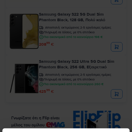
Samsung Galaxy S22 5G Dual Sim
Phantom Black, 128 GB, Πολύ καλό
Αποστολή:
εκτιμώμενος 2-5 εργάσιμες ημέρες
Πληρωμή σε δόσεις, με 0% επιτόκιο
Πιο οικονομικό από το καινούργιο 198 €
99
208
€
Samsung Galaxy S22 Ultra 5G Dual Sim
Phantom Black, 256 GB, Εξαιρετικό
Αποστολή:
εκτιμώμενος 2-5 εργάσιμες ημέρες
Πληρωμή σε δόσεις, με 0% επιτόκιο
Πιο οικονομικό από το καινούργιο 260 €
99
425
€