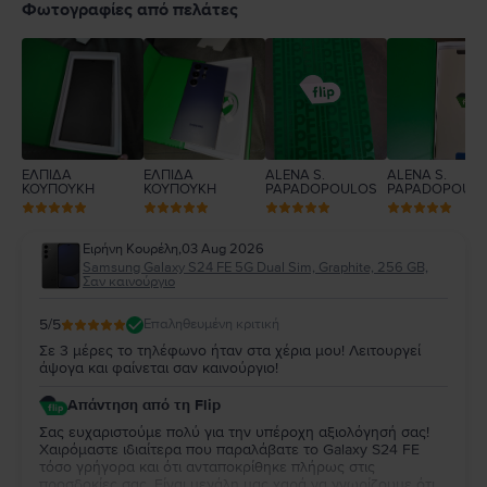
4
Φωτογραφίες από πελάτες
3
2
1
ΕΛΠΙΔΑ
ΕΛΠΙΔΑ
ALENA S.
ALENA S.
ΚΟΥΠΟΥΚΗ
ΚΟΥΠΟΥΚΗ
PAPADOPOULOS
PAPADOPOUL
Ειρήνη Κουρέλη
,
03 Aug 2026
Samsung Galaxy S24 FE 5G Dual Sim, Graphite, 256 GB,
Σαν καινούργιο
5
/5
Επαληθευμένη κριτική
Σε 3 μέρες το τηλέφωνο ήταν στα χέρια μου! Λειτουργεί
άψογα και φαίνεται σαν καινούργιο!
Απάντηση από τη Flip
Σας ευχαριστούμε πολύ για την υπέροχη αξιολόγησή σας!
Χαιρόμαστε ιδιαίτερα που παραλάβατε το Galaxy S24 FE
τόσο γρήγορα και ότι ανταποκρίθηκε πλήρως στις
προσδοκίες σας. Είναι μεγάλη μας χαρά να γνωρίζουμε ότι