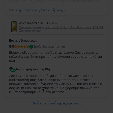
αγορές σας. Το γεγονός ότι μας έχετε εμπιστευτεί ήδη για
τρεις αγορές σημαίνει πολλά για εμάς και σας ευχαριστούμε
ειλικρινά για τη στήριξή σας. Σας ευχόμαστε να απολαύσετε
Δες περισσότερες λεπτομέρειες
τη νέα σας συσκευή και θα χαρούμε να σας
εξυπηρετήσουμε ξανά στο μέλλον!
Αννα Καρνεζη
,
16 Jul 2026
Samsung Galaxy S22 5G Dual Sim, Phantom Black, 128 GB,
Σαν καινούργιο
Ειστε εξαιρετικοι
5
/5
Επαληθευμένη κριτική
Είσαστε εξερετικοι το προϊόν ήταν άψογο Σας ευχαριστώ
πολύ Θα σας ξανά προτιμήσω σίγουρα ευχαριστώ πολύ για
ολα
Απάντηση από τη Flip
Σας ευχαριστούμε θερμά για τα όμορφα λόγια και την
εμπιστοσύνη σας! Χαιρόμαστε ιδιαίτερα που μείνατε
απόλυτα ικανοποιημένη από τo Galaxy S22 και την εμπειρία
σας με τη Flip. Να to χαρείτε και θα χαρούμε πολύ να σας
εξυπηρετήσουμε ξανά στο μέλλον!
Δείτε περισσότερες κριτικές