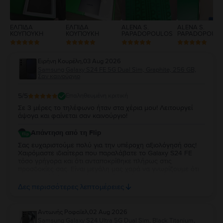
ΕΛΠΙΔΑ
ΕΛΠΙΔΑ
ALENA S.
ALENA S.
ΚΟΥΠΟΥΚΗ
ΚΟΥΠΟΥΚΗ
PAPADOPOULOS
PAPADOPOUL
Ειρήνη Κουρέλη
,
03 Aug 2026
Samsung Galaxy S24 FE 5G Dual Sim, Graphite, 256 GB,
Σαν καινούργιο
5
/5
Επαληθευμένη κριτική
Σε 3 μέρες το τηλέφωνο ήταν στα χέρια μου! Λειτουργεί
άψογα και φαίνεται σαν καινούργιο!
Απάντηση από τη Flip
Σας ευχαριστούμε πολύ για την υπέροχη αξιολόγησή σας!
Χαιρόμαστε ιδιαίτερα που παραλάβατε το Galaxy S24 FE
τόσο γρήγορα και ότι ανταποκρίθηκε πλήρως στις
προσδοκίες σας. Είναι μεγάλη μας χαρά να γνωρίζουμε ότι
λειτουργεί άψογα και ότι η κατάστασή της σας άφησε
απόλυτα ικανοποιημένη. Σας ευχαριστούμε για την
Δες περισσότερες λεπτομέρειες
εμπιστοσύνη σας και σας ευχόμαστε να χαρείτε τη νέα σας
συσκευή!
Aντωνής Ροφαϊελ
,
02 Aug 2026
Samsung Galaxy S24 Ultra 5G Dual Sim, Black Titanium,