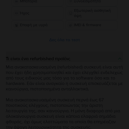
Μπαταρία
Συνδεσιμότητα
Εξωτερική αισθητική
Ήχος
όψη
Επαφή με υγρά
IMEI & firmware
Δες όλα τα τεστ
Τι είναι ένα refurbished προϊόν;
Μια ανακατασκευασμένη (refurbished) συσκευή είναι αυτή
που έχει ήδη χρησιμοποιηθεί και έχει ελεγχθεί ενδελεχώς
από τους ειδικούς μας τόσο για το software όσο και το
hardware. Εάν είναι αναγκαίο η συσκευή επισκευάζεται με
καινούργια, πιστοποιημένα ανταλλακτικά.
Μια ανακατασκευασμένη συσκευή περνά έως 67
ποιοτικούς ελέγχους, πιστοποιώντας την άριστη
λειτουργία της, σαν καινούργια. Η μόνη διαφορά από μια
ολοκαίνουργια συσκευή είναι κάποια ελαφριά σημάδια
φθοράς, όχι όμως ελαττώματα τα οποία θα επηρέαζαν
την άψογη λειτουργικότητα της συσκευής.