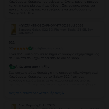
Χαιρόμαστε ιδιαίτερα που μείνατε απόλυτα ικανοποιημένος
και ότι η εμπειρία σας ήταν άψογη. Σας ευχαριστούμε για
την εμπιστοσύνη σας και ευχόμαστε να απολαύσετε το
Galaxy S24 Ultra.
ΚΩΝΣΤΑΝΤΙΝΟΣ ΖΑΡΝΟΜΉΤΡΟΣ
,
29 Jul 2026
Samsung Galaxy S22 5G, Phantom Black, 128 GB, Σαν
καινούργιο
S22
5
/5
Επαληθευμένη κριτική
Ειναι πολυ καλο σαν να το πηρα καινουργιο ετχαριστημενος
σε 3 κινητα που εχω παρει απο το online shop.
Απάντηση από τη Flip
Σας ευχαριστούμε θερμά για την υπέροχη αξιολόγησή σας!
Χαιρόμαστε ιδιαίτερα που το Galaxy S22 ήταν σαν
καινούργια και ότι έχετε μείνει ικανοποιημένος από τις
αγορές σας. Το γεγονός ότι μας έχετε εμπιστευτεί ήδη για
τρεις αγορές σημαίνει πολλά για εμάς και σας ευχαριστούμε
ειλικρινά για τη στήριξή σας. Σας ευχόμαστε να απολαύσετε
Δες περισσότερες λεπτομέρειες
τη νέα σας συσκευή και θα χαρούμε να σας
εξυπηρετήσουμε ξανά στο μέλλον!
Αννα Καρνεζη
,
16 Jul 2026