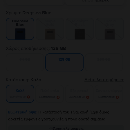
σε 30 ημέρες
Χρώμα:
Deepsea Blue
Maple
Midnight
Orchid
Deepsea
Gold
Black
Gray
Blue
Χώρος αποθήκευσης:
128 GB
64 GB
256 GB
128 GB
Κατάσταση:
Καλό
Δείτε λεπτομέρειες
Πολύ καλό
Εξαιρετικό
Σαν καινούργιο
Καλό
Ειδοποίησε με!
Ειδοποίησε με!
Ειδοποίησε με!
Ειδοποίησε με!
Εξωτερική όψη:
Η κατάστασή του είναι καλή. Έχει όμως
αρκετές εμφανείς γρατζουνιές ή πολύ ορατά σημάδια.
Άριστη λειτουργία