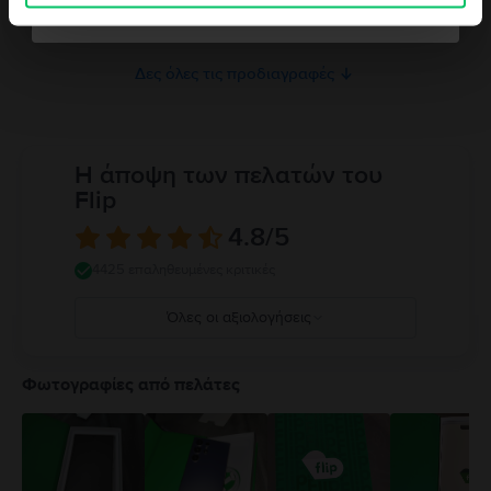
Μνήμη RAM
Όχι ευχαριστώ, δε νιώθω τυχερός/η
6 GB
Δες όλες τις προδιαγραφές
Η άποψη των πελατών του
Flip
4.8
/5
4425 επαληθευμένες κριτικές
Όλες οι αξιολογήσεις
5
4
Φωτογραφίες από πελάτες
3
2
1