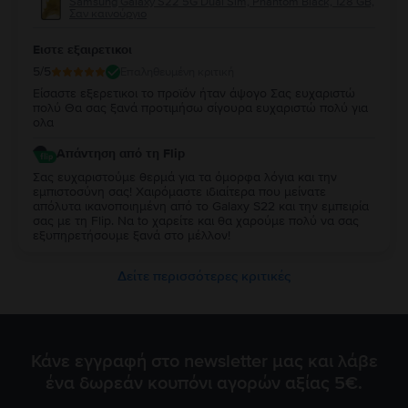
Samsung Galaxy S22 5G Dual Sim, Phantom Black, 128 GB,
Σαν καινούργιο
Ειστε εξαιρετικοι
5
/5
Επαληθευμένη κριτική
Είσαστε εξερετικοι το προϊόν ήταν άψογο Σας ευχαριστώ
πολύ Θα σας ξανά προτιμήσω σίγουρα ευχαριστώ πολύ για
ολα
Απάντηση από τη Flip
Σας ευχαριστούμε θερμά για τα όμορφα λόγια και την
εμπιστοσύνη σας! Χαιρόμαστε ιδιαίτερα που μείνατε
απόλυτα ικανοποιημένη από τo Galaxy S22 και την εμπειρία
σας με τη Flip. Να to χαρείτε και θα χαρούμε πολύ να σας
εξυπηρετήσουμε ξανά στο μέλλον!
Δείτε περισσότερες κριτικές
Κάνε εγγραφή στο newsletter μας και λάβε
ένα δωρεάν κουπόνι αγορών αξίας 5€.