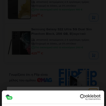
Αποστολή:
εκτιμώμενος 2-5 εργάσιμες ημέρες
Πληρωμή σε δόσεις, με 0% επιτόκιο
Πιο οικονομικό από το καινούργιο 198 €
99
208
€
Samsung Galaxy S22 Ultra 5G Dual Sim
Phantom Black, 256 GB, Εξαιρετικό
Αποστολή:
εκτιμώμενος 2-5 εργάσιμες ημέρες
Πληρωμή σε δόσεις, με 0% επιτόκιο
Πιο οικονομικό από το καινούργιο 260 €
99
425
€
Περιγραφή
Κινητό τηλέφωνο Samsung Galaxy Note 8, Deepsea Blue, 128 GB, Καλό