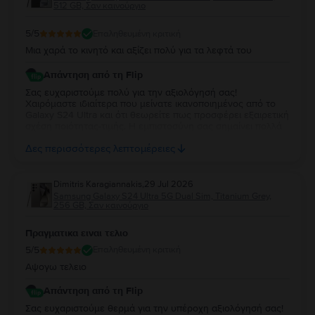
512 GB, Σαν καινούργιο
5
/5
Επαληθευμένη κριτική
Μια χαρά το κινητό και αξίζει πολύ για τα λεφτά του
Απάντηση από τη Flip
Σας ευχαριστούμε πολύ για την αξιολόγησή σας!
Χαιρόμαστε ιδιαίτερα που μείνατε ικανοποιημένος από το
Galaxy S24 Ultra και ότι θεωρείτε πως προσφέρει εξαιρετική
σχέση ποιότητας-τιμής. Η εμπιστοσύνη σας σημαίνει πολλά
για εμάς. Να χαρείτε τη νέα σας συσκευή και θα χαρούμε να
Δες περισσότερες λεπτομέρειες
σας εξυπηρετήσουμε ξανά στο μέλλον!
Dimitris Karagiannakis
,
29 Jul 2026
Samsung Galaxy S24 Ultra 5G Dual Sim, Titanium Grey,
256 GB, Σαν καινούργιο
Πραγματικα ειναι τελιο
5
/5
Επαληθευμένη κριτική
Αψογω τελειο
Απάντηση από τη Flip
Σας ευχαριστούμε θερμά για την υπέροχη αξιολόγησή σας!