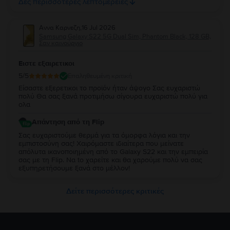
Δες περισσότερες λεπτομέρειες
τη νέα σας συσκευή και θα χαρούμε να σας
εξυπηρετήσουμε ξανά στο μέλλον!
Αννα Καρνεζη
,
16 Jul 2026
Samsung Galaxy S22 5G Dual Sim, Phantom Black, 128 GB,
Σαν καινούργιο
Ειστε εξαιρετικοι
5
/5
Επαληθευμένη κριτική
Είσαστε εξερετικοι το προϊόν ήταν άψογο Σας ευχαριστώ
πολύ Θα σας ξανά προτιμήσω σίγουρα ευχαριστώ πολύ για
ολα
Απάντηση από τη Flip
Σας ευχαριστούμε θερμά για τα όμορφα λόγια και την
εμπιστοσύνη σας! Χαιρόμαστε ιδιαίτερα που μείνατε
απόλυτα ικανοποιημένη από τo Galaxy S22 και την εμπειρία
σας με τη Flip. Να to χαρείτε και θα χαρούμε πολύ να σας
εξυπηρετήσουμε ξανά στο μέλλον!
Δείτε περισσότερες κριτικές