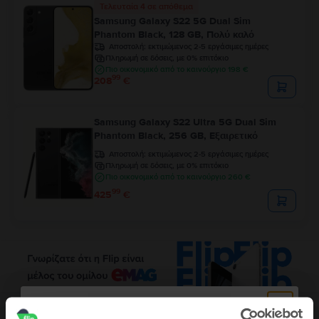
Τελευταία 4 σε απόθεμα
Samsung Galaxy S22 5G Dual Sim
Phantom Black, 128 GB, Πολύ καλό
Αποστολή:
εκτιμώμενος 2-5 εργάσιμες ημέρες
Πληρωμή σε δόσεις, με 0% επιτόκιο
Πιο οικονομικό από το καινούργιο 198 €
99
208
€
Samsung Galaxy S22 Ultra 5G Dual Sim
Phantom Black, 256 GB, Εξαιρετικό
Αποστολή:
εκτιμώμενος 2-5 εργάσιμες ημέρες
Πληρωμή σε δόσεις, με 0% επιτόκιο
Πιο οικονομικό από το καινούργιο 260 €
99
425
€