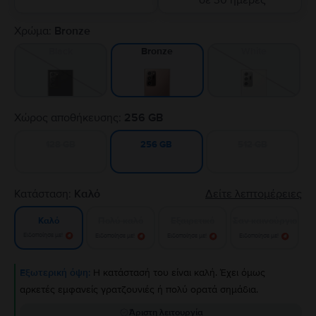
σε 30 ημέρες
Χρώμα:
Bronze
Black
White
Bronze
Χώρος αποθήκευσης:
256 GB
128 GB
512 GB
256 GB
Κατάσταση:
Καλό
Δείτε λεπτομέρειες
Πολύ καλό
Εξαιρετικό
Σαν καινούργιο
Καλό
Ειδοποίησε με!
Ειδοποίησε με!
Ειδοποίησε με!
Ειδοποίησε με!
Εξωτερική όψη:
Η κατάστασή του είναι καλή. Έχει όμως
αρκετές εμφανείς γρατζουνιές ή πολύ ορατά σημάδια.
Άριστη λειτουργία