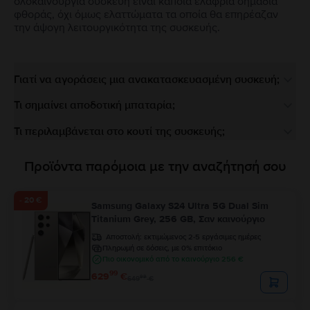
ολοκαίνουργια συσκευή είναι κάποια ελαφριά σημάδια
φθοράς, όχι όμως ελαττώματα τα οποία θα επηρέαζαν
την άψογη λειτουργικότητα της συσκευής.
Γιατί να αγοράσεις μια ανακατασκευασμένη συσκευή;
Τι σημαίνει αποδοτική μπαταρία;
Τι περιλαμβάνεται στο κουτί της συσκευής;
Προϊόντα παρόμοια με την αναζήτησή σου
- 20 €
Samsung Galaxy S24 Ultra 5G Dual Sim
Titanium Grey, 256 GB, Σαν καινούργιο
Αποστολή:
εκτιμώμενος 2-5 εργάσιμες ημέρες
Πληρωμή σε δόσεις, με 0% επιτόκιο
Πιο οικονομικό από το καινούργιο 256 €
99
629
€
99
649
€