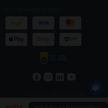
100% ΑΣΦΑΛΕΊΣ ΑΓΟΡΈΣ
©
2026
Flip.gr
- All rights reserved.
Flip.ro
Flip.bg
Rejoy.hu
99
402
€
Θέλω να ξέρω πότε θα είναι ξανά διαθέσιμο!