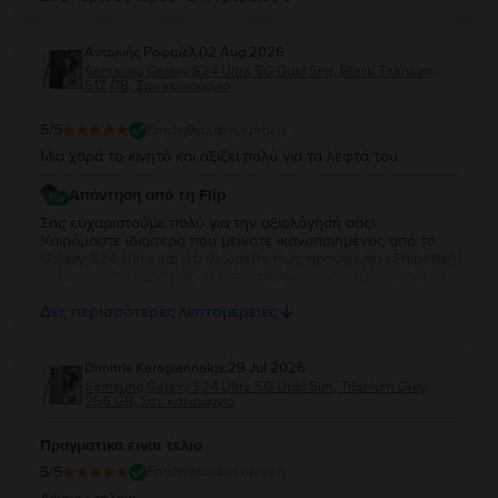
εμπιστοσύνη σας και σας ευχόμαστε να χαρείτε τη νέα σας
συσκευή!
Aντωνής Ροφαϊελ
,
02 Aug 2026
Samsung Galaxy S24 Ultra 5G Dual Sim, Black Titanium,
512 GB, Σαν καινούργιο
5
/5
Επαληθευμένη κριτική
Μια χαρά το κινητό και αξίζει πολύ για τα λεφτά του
Απάντηση από τη Flip
Σας ευχαριστούμε πολύ για την αξιολόγησή σας!
Χαιρόμαστε ιδιαίτερα που μείνατε ικανοποιημένος από το
Galaxy S24 Ultra και ότι θεωρείτε πως προσφέρει εξαιρετική
σχέση ποιότητας-τιμής. Η εμπιστοσύνη σας σημαίνει πολλά
για εμάς. Να χαρείτε τη νέα σας συσκευή και θα χαρούμε να
Δες περισσότερες λεπτομέρειες
σας εξυπηρετήσουμε ξανά στο μέλλον!
Dimitris Karagiannakis
,
29 Jul 2026
Samsung Galaxy S24 Ultra 5G Dual Sim, Titanium Grey,
256 GB, Σαν καινούργιο
Πραγματικα ειναι τελιο
5
/5
Επαληθευμένη κριτική