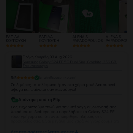
2
1
ΕΛΠΙΔΑ
ΕΛΠΙΔΑ
ALENA S.
ALENA S.
ΚΟΥΠΟΥΚΗ
ΚΟΥΠΟΥΚΗ
PAPADOPOULOS
PAPADOPOUL
Ειρήνη Κουρέλη
,
03 Aug 2026
Samsung Galaxy S24 FE 5G Dual Sim, Graphite, 256 GB,
Σαν καινούργιο
5
/5
Επαληθευμένη κριτική
Σε 3 μέρες το τηλέφωνο ήταν στα χέρια μου! Λειτουργεί
άψογα και φαίνεται σαν καινούργιο!
Απάντηση από τη Flip
Σας ευχαριστούμε πολύ για την υπέροχη αξιολόγησή σας!
Χαιρόμαστε ιδιαίτερα που παραλάβατε το Galaxy S24 FE
τόσο γρήγορα και ότι ανταποκρίθηκε πλήρως στις
προσδοκίες σας. Είναι μεγάλη μας χαρά να γνωρίζουμε ότι
λειτουργεί άψογα και ότι η κατάστασή της σας άφησε
απόλυτα ικανοποιημένη. Σας ευχαριστούμε για την
Δες περισσότερες λεπτομέρειες