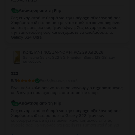
Αψογω τελειο
Απάντηση από τη Flip
Σας ευχαριστούμε θερμά για την υπέροχη αξιολόγησή σας!
Χαιρόμαστε ιδιαίτερα που μείνατε απόλυτα ικανοποιημένος
και ότι η εμπειρία σας ήταν άψογη. Σας ευχαριστούμε για
την εμπιστοσύνη σας και ευχόμαστε να απολαύσετε το
Galaxy S24 Ultra.
ΚΩΝΣΤΑΝΤΙΝΟΣ ΖΑΡΝΟΜΉΤΡΟΣ
,
29 Jul 2026
Samsung Galaxy S22 5G, Phantom Black, 128 GB, Σαν
καινούργιο
S22
5
/5
Επαληθευμένη κριτική
Ειναι πολυ καλο σαν να το πηρα καινουργιο ετχαριστημενος
σε 3 κινητα που εχω παρει απο το online shop.
Απάντηση από τη Flip
Σας ευχαριστούμε θερμά για την υπέροχη αξιολόγησή σας!
Χαιρόμαστε ιδιαίτερα που το Galaxy S22 ήταν σαν
καινούργια και ότι έχετε μείνει ικανοποιημένος από τις
αγορές σας. Το γεγονός ότι μας έχετε εμπιστευτεί ήδη για
τρεις αγορές σημαίνει πολλά για εμάς και σας ευχαριστούμε
ειλικρινά για τη στήριξή σας. Σας ευχόμαστε να απολαύσετε