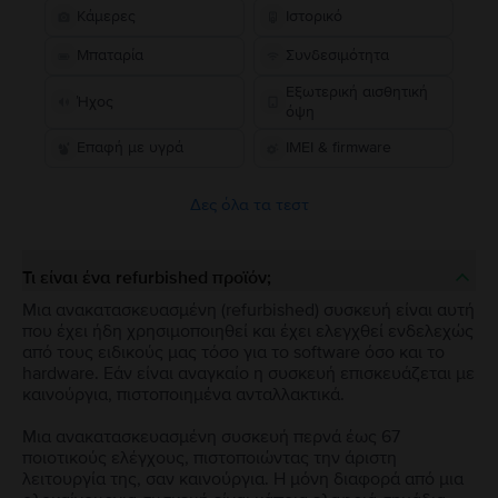
Κάμερες
Ιστορικό
Μπαταρία
Συνδεσιμότητα
Εξωτερική αισθητική
Ήχος
όψη
Επαφή με υγρά
IMEI & firmware
Δες όλα τα τεστ
Τι είναι ένα refurbished προϊόν;
Μια ανακατασκευασμένη (refurbished) συσκευή είναι αυτή
που έχει ήδη χρησιμοποιηθεί και έχει ελεγχθεί ενδελεχώς
από τους ειδικούς μας τόσο για το software όσο και το
hardware. Εάν είναι αναγκαίο η συσκευή επισκευάζεται με
καινούργια, πιστοποιημένα ανταλλακτικά.
Μια ανακατασκευασμένη συσκευή περνά έως 67
ποιοτικούς ελέγχους, πιστοποιώντας την άριστη
λειτουργία της, σαν καινούργια. Η μόνη διαφορά από μια