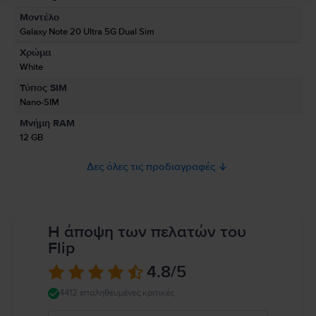
Μοντέλο
Πληροφορίες Υπεύθυνου Προσώπου
Galaxy Note 20 Ultra 5G Dual Sim
Χρώμα
Πληροφορίες Ασφάλειας Προϊόντος
White
Πληροφορίες σχετικά με τις προειδοποιήσεις ασφαλείας που αφορούν
Τύπος SIM
το προϊόν.
Nano-SIM
Παρακαλώ διαβάστε το εγχειρίδιο.
Μνήμη RAM
12 GB
Δες όλες τις προδιαγραφές
Η άποψη των πελατών του
Flip
4.8
/5
4412 επαληθευμένες κριτικές