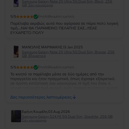
Samsung Galaxy Note 20 Ultra 5G Dual Sim, Black, 256
GB, Σαν καινούργιο
5
/5
Επαληθευμένη κριτική
Παρέλαβα ακριβώς αυτό που αγόρασα σε πάρα πολύ λογική
τιμή....ΝΑΙ ΘΑ ΠΑΡΑΜΕΙΝΩ ΠΕΛΑΤΗΣ ΣΑΣ...!!!ΣΑΣ
ΕΥΧΑΡΙΣΤΏ ΠΟΛΎ
ΜΑΝΩΛΗΣ ΜΑΡΙΝΑΚΗΣ
,
13 Jan 2025
Samsung Galaxy Note 20 Ultra 5G Dual Sim, Bronze, 256
GB, Εξαιρετικό
5
/5
Επαληθευμένη κριτική
Το κινητό το παρέλαβα μέσα σε δύο ημέρες από την
παραγγελία και ήταν πραγματικά, όπως έγραφε εξαιρετικό,
σε άριστη κατάσταση σαν καινούργιο. Η τιμή του ήταν, η
γενικά τρέχουσα τιμή αγοράς ενός τέτοιας ποιότητας κινητό.
Επέλεξα το flip για τις πολύ καλές κρητικές που είχε. Δεν
Δες περισσότερες λεπτομέρειες
ξαναγοράζω καινούργιο ποτέ πια.
Ειρήνη Κουρέλη
,
03 Aug 2026
Samsung Galaxy S24 FE 5G Dual Sim, Graphite, 256 GB,
Σαν καινούργιο