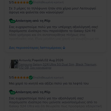
5
/5
Επαληθευμένη κριτική
Σε 3 μέρες το τηλέφωνο ήταν στα χέρια μου! Λειτουργεί
άψογα και φαίνεται σαν καινούργιο!
Απάντηση από τη Flip
Σας ευχαριστούμε πολύ για την υπέροχη αξιολόγησή σας!
Χαιρόμαστε ιδιαίτερα που παραλάβατε το Galaxy S24 FE
τόσο γρήγορα και ότι ανταποκρίθηκε πλήρως στις
προσδοκίες σας. Είναι μεγάλη μας χαρά να γνωρίζουμε ότι
λειτουργεί άψογα και ότι η κατάστασή της σας άφησε
απόλυτα ικανοποιημένη. Σας ευχαριστούμε για την
Δες περισσότερες λεπτομέρειες
εμπιστοσύνη σας και σας ευχόμαστε να χαρείτε τη νέα σας
συσκευή!
Aντωνής Ροφαϊελ
,
02 Aug 2026
Samsung Galaxy S24 Ultra 5G Dual Sim, Black Titanium,
512 GB, Σαν καινούργιο
5
/5
Επαληθευμένη κριτική
Μια χαρά το κινητό και αξίζει πολύ για τα λεφτά του
Απάντηση από τη Flip
Σας ευχαριστούμε πολύ για την αξιολόγησή σας!
Χαιρόμαστε ιδιαίτερα που μείνατε ικανοποιημένος από το
Galaxy S24 Ultra και ότι θεωρείτε πως προσφέρει εξαιρετική
σχέση ποιότητας-τιμής. Η εμπιστοσύνη σας σημαίνει πολλά