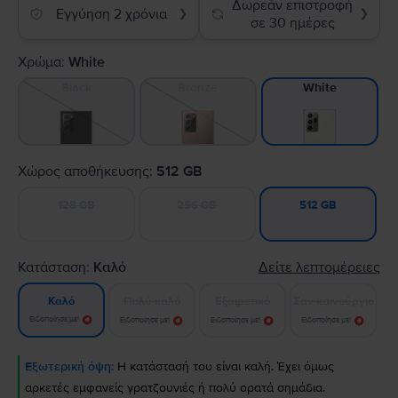
Δωρεάν επιστροφή
Εγγύηση 2 χρόνια
❯
❯
σε 30 ημέρες
Χρώμα:
White
Black
Bronze
White
Χώρος αποθήκευσης:
512 GB
128 GB
256 GB
512 GB
Κατάσταση:
Καλό
Δείτε λεπτομέρειες
Πολύ καλό
Εξαιρετικό
Σαν καινούργιο
Καλό
Ειδοποίησε με!
Ειδοποίησε με!
Ειδοποίησε με!
Ειδοποίησε με!
Εξωτερική όψη:
Η κατάστασή του είναι καλή. Έχει όμως
αρκετές εμφανείς γρατζουνιές ή πολύ ορατά σημάδια.