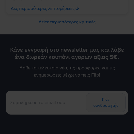
για εμάς. Να χαρείτε τη νέα σας συσκευή και θα χαρούμε να
Δες περισσότερες λεπτομέρειες
σας εξυπηρετήσουμε ξανά στο μέλλον!
Δείτε περισσότερες κριτικές
Κάνε εγγραφή στο newsletter μας και λάβε
ένα δωρεάν κουπόνι αγορών αξίας 5€.
Λάβε τα τελευταία νέα, τις προσφορές και τις
ενημερώσεις μέχρι να πεις Flip!
Γίνε
συνδρομητής