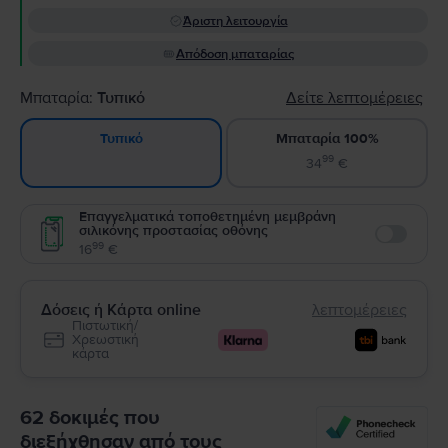
Άριστη λειτουργία
Απόδοση μπαταρίας
Μπαταρία:
Τυπικό
Δείτε λεπτομέρειες
Μπαταρία 100%
Τυπικό
99
34
€
Επαγγελματικά τοποθετημένη μεμβράνη
σιλικόνης προστασίας οθόνης
Enable
99
16
€
Δόσεις ή Κάρτα online
λεπτομέρειες
Πιστωτική/
Χρεωστική
κάρτα
62 δοκιμές που
διεξήχθησαν από τους