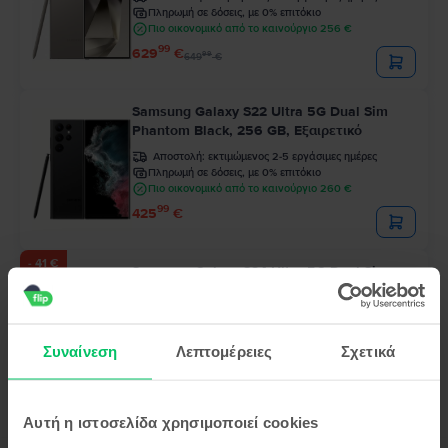
Πληρωμή σε δόσεις, με 0% επιτόκιο
Πιο οικονομικό από το καινούργιο 256 €
99
629
€
99
649
€
Samsung Galaxy S22 Ultra 5G Dual Sim
Phantom Black, 256 GB, Εξαιρετικό
Αποστολή:
εκτιμώμενος 2-5 εργάσιμες ημέρες
Πληρωμή σε δόσεις, με 0% επιτόκιο
Πιο οικονομικό από το καινούργιο 260 €
99
425
€
- 41 €
Samsung Galaxy S24 Ultra 5G Dual Sim
Titanium Grey, 512 GB, Εξαιρετικό
Αποστολή:
εκτιμώμενος 2-5 εργάσιμες ημέρες
Πληρωμή σε δόσεις, με 0% επιτόκιο
Συναίνεση
Λεπτομέρειες
Σχετικά
Πιο οικονομικό από το καινούργιο 328 €
99
625
€
99
666
€
Αυτή η ιστοσελίδα χρησιμοποιεί cookies