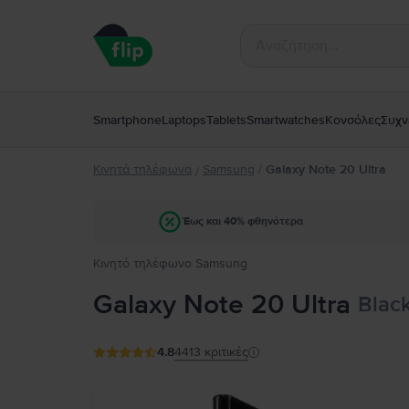
Smartphone
Laptops
Tablets
Smartwatches
Κονσόλες
Συχν
Κινητά τηλέφωνα
Samsung
/
Galaxy Note 20 Ultra
/
Έως και 40% φθηνότερα
Κινητό τηλέφωνο Samsung
Galaxy Note 20 Ultra
Blac
4.8
4413
κριτικές