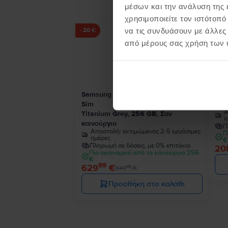
μέσων και την ανάλυση της
χρησιμοποιείτε τον ιστότοπ
να τις συνδυάσουν με άλλες
- 20 €
από μέρους σας χρήση των 
Samsung Galaxy S24 Ultra 5G Dual
Sam
Sim
Pha
Α
Titanium Grey, 256 GB, Σαν
η
καινούργιο
Π
Αποστολή:
εκτιμώμενος 2-5 εργάσιμες
Π
ημέρες
€
Πληρωμή σε δόσεις, με 0% επιτόκιο
20
Πιο οικονομικό από το καινούργιο 256
€
99
629
€
99
649
€
Προσθήκη στο καλάθι