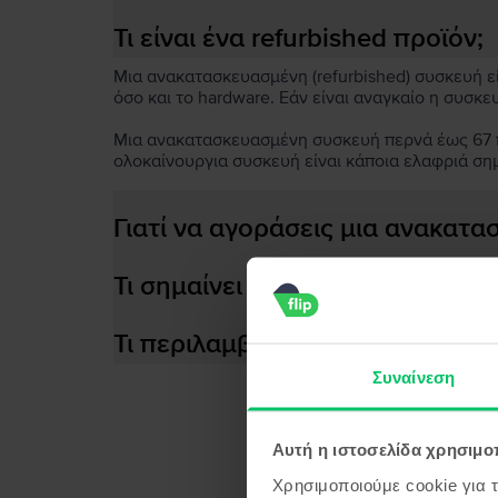
Τι είναι ένα refurbished προϊόν;
Μια ανακατασκευασμένη (refurbished) συσκευή είν
όσο και το hardware. Εάν είναι αναγκαίο η συσκε
Μια ανακατασκευασμένη συσκευή περνά έως 67 πο
ολοκαίνουργια συσκευή είναι κάποια ελαφριά ση
Γιατί να αγοράσεις μια ανακατ
Τι σημαίνει αποδοτική μπαταρία
Τι περιλαμβάνεται στο κουτί τη
Συναίνεση
Αυτή η ιστοσελίδα χρησιμοπ
Προϊ
Χρησιμοποιούμε cookie για 