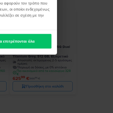
ου αφορούν τον τρόπο που
εων, οι οποίοι ενδεχομένως
υλλέξει σε σχέση με την
- 41 €
α επιτρέπονται όλα
ual
Samsung Galaxy S24 Ultra 5G Dual
Sim
ικό
Titanium Grey, 512 GB, Εξαιρετικό
ιμες
Αποστολή:
εκτιμώμενος 2-5 εργάσιμες
ημέρες
ο
Πληρωμή σε δόσεις, με 0% επιτόκιο
 260
Πιο οικονομικό από το καινούργιο 328
€
99
625
€
99
666
€
Προσθήκη στο καλάθι