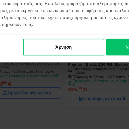
 επισκεψιμότητάς μας. Επιπλέον, μοιραζόμαστε πληροφορίες π
ό μας με συνεργάτες κοινωνικών μέσων, διαφήμισης και αναλύσ
 πληροφορίες που τους έχετε παραχωρήσει ή τις οποίες έχουν σ
υπηρεσιών τους.
Άρνηση
Ν
sung Galaxy S22 5G Dual Sim
Samsung Galaxy S22 Ultra 5G D
ntom Black, 128 GB, Πολύ καλό
Sim
ποστολή:
εκτιμώμενος 2-5 εργάσιμες
Phantom Black, 256 GB, Εξαιρετ
μέρες
Αποστολή:
εκτιμώμενος 2-5 εργάσ
ληρωμή σε δόσεις, με 0% επιτόκιο
ημέρες
ιο οικονομικό από το καινούργιο 198
Πληρωμή σε δόσεις, με 0% επιτόκι
Πιο οικονομικό από το καινούργιο
99
8
€
€
99
425
€
Προσθήκη στο καλάθι
Προσθήκη στο καλάθι