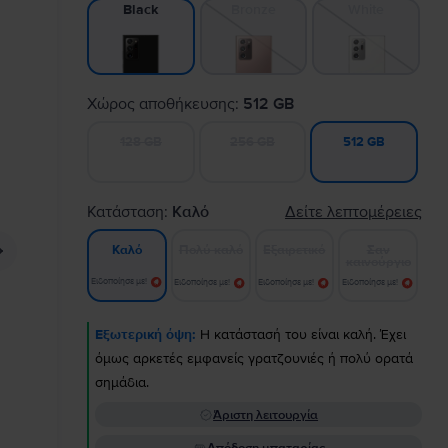
Bronze
White
Black
Χώρος αποθήκευσης:
512 GB
128 GB
256 GB
512 GB
Κατάσταση:
Καλό
Δείτε λεπτομέρειες
Πολύ καλό
Εξαιρετικό
Σαν
Καλό
καινούργιο
Ειδοποίησε με!
Ειδοποίησε με!
Ειδοποίησε με!
Ειδοποίησε με!
Εξωτερική όψη:
Η κατάστασή του είναι καλή. Έχει
όμως αρκετές εμφανείς γρατζουνιές ή πολύ ορατά
σημάδια.
Άριστη λειτουργία