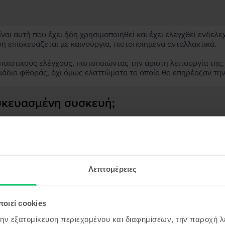
αι αυτή που έχει ήδη χρησιμοποιηθεί και έχει ελεγχθεί ενδελε
υή επισκευάζεται με καινούργια, πιστοποιημένα ανταλλακτικά.
ιοτικούς ελέγχους, πιστοποιώντας την άριστη λειτουργία της,
μάδια φθοράς, όχι όμως ελαττώματα τα οποία θα επηρέαζαν τη
ασκευασμένη συσκευή;
;
ς συσκευής;
Λεπτομέρειες
οιεί cookies
όντα παρόμοια με την αναζήτησ
την εξατομίκευση περιεχομένου και διαφημίσεων, την παροχή 