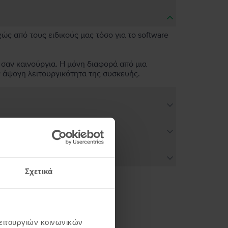
χώς από τους ειδικούς μας τόσο για το software
 σαν καινούργια. Η μόνη διαφορά από μια
ν άψογη λειτουργικότητα της συσκευής.
Σχετικά
ή σου
λειτουργιών κοινωνικών