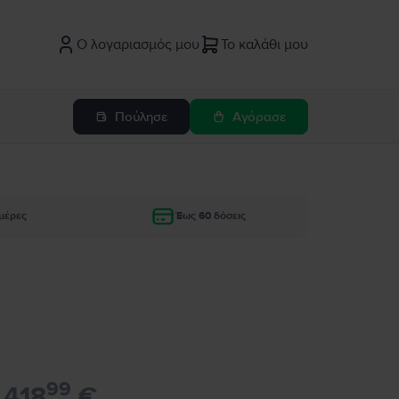
Ο λογαριασμός μου
Το καλάθι μου
Πούλησε
Αγόρασε
μέρες
Έως 60 δόσεις
99
418
€