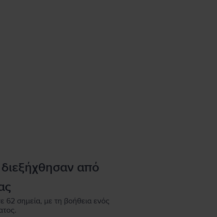
 διεξήχθησαν από
ας
ε 62 σημεία, με τη βοήθεια ενός
ατος.