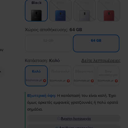
Blue
Grey
Red
Black
Χώρος αποθήκευσης:
64 GB
32 GB
64 GB
Κατάσταση:
Καλό
Δείτε λεπτομέρειες
Πολύ καλό
Εξαιρετικό
Σαν
Καλό
καινούργιο
Ειδοποίησε με!
Ειδοποίησε με!
Ειδοποίησε με!
Ειδοποίησε με!
Εξωτερική όψη:
Η κατάστασή του είναι καλή. Έχει
όμως αρκετές εμφανείς γρατζουνιές ή πολύ ορατά
σημάδια.
Άριστη λειτουργία