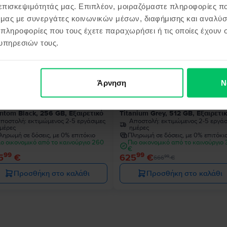
 επισκεψιμότητάς μας. Επιπλέον, μοιραζόμαστε πληροφορίες π
ό μας με συνεργάτες κοινωνικών μέσων, διαφήμισης και αναλύσ
 πληροφορίες που τους έχετε παραχωρήσει ή τις οποίες έχουν σ
- 41 €
υπηρεσιών τους.
Άρνηση
Ν
sung Galaxy S22 Ultra 5G Dual
Samsung Galaxy S24 Ultra 5G D
Sim
ntom Black, 256 GB, Εξαιρετικό
Titanium Grey, 512 GB, Εξαιρετι
ποστολή:
εκτιμώμενος 2-5 εργάσιμες
Αποστολή:
εκτιμώμενος 2-5 εργάσ
μέρες
ημέρες
ληρωμή σε δόσεις, με 0% επιτόκιο
Πληρωμή σε δόσεις, με 0% επιτόκι
ιο οικονομικό από το καινούργιο 260
Πιο οικονομικό από το καινούργιο
€
99
99
5
€
625
€
99
666
€
Προσθήκη στο καλάθι
Προσθήκη στο καλάθι