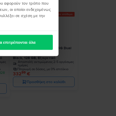
ου αφορούν τον τρόπο που
εων, οι οποίοι ενδεχομένως
Τελευταίο σε απόθεμα
υλλέξει σε σχέση με την
α επιτρέπονται όλα
ual
Samsung Galaxy S21 Ultra 5G Dual
Sim
κό
Black, 128 GB, Εξαιρετικό
ιμες
Αποστολή:
εκτιμώμενος 2-5 εργάσιμες
ημέρες
ο
Πληρωμή σε δόσεις, με 0% επιτόκιο
99
 328
332
€
Προσθήκη στο καλάθι