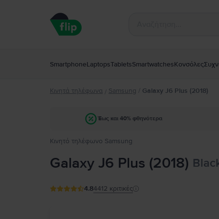
Smartphone
Laptops
Tablets
Smartwatches
Κονσόλες
Συχν
Κινητά τηλέφωνα
Samsung
/
Galaxy J6 Plus (2018)
/
Έως και 40% φθηνότερα
Κινητό τηλέφωνο Samsung
Galaxy J6 Plus (2018)
Blac
4.8
4412
κριτικές