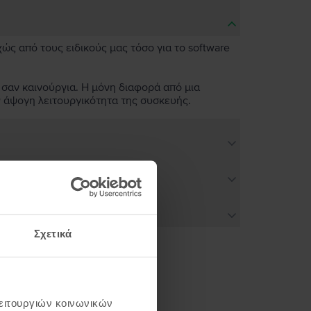
χώς από τους ειδικούς μας τόσο για το software
 σαν καινούργια. Η μόνη διαφορά από μια
ν άψογη λειτουργικότητα της συσκευής.
Σχετικά
ή σου
λειτουργιών κοινωνικών