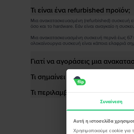
Τι είναι ένα refurbished προϊόν;
Μια ανακατασκευασμένη (refurbished) συσκευή είν
όσο και το hardware. Εάν είναι αναγκαίο η συσκε
Μια ανακατασκευασμένη συσκευή περνά έως 67 πο
ολοκαίνουργια συσκευή είναι κάποια ελαφριά ση
Γιατί να αγοράσεις μια ανακατ
Τι σημαίνει αποδοτική μπαταρία
Τι περιλαμβάνεται στο κουτί τη
Συναίνεση
Αυτή η ιστοσελίδα χρησιμοπ
Προϊ
Χρησιμοποιούμε cookie για 