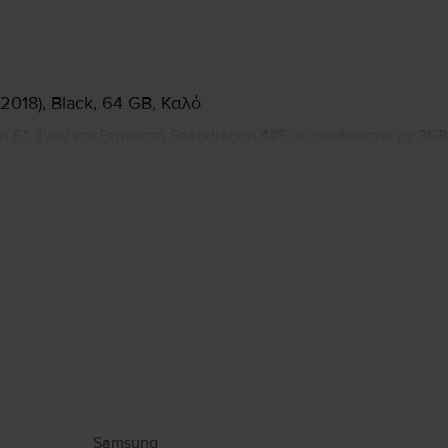
018), Black, 64 GB, Καλό
η 6", έναν επεξεργαστή Snapdragon 425 σε συνδυασμό με 3GB
κουμε έναν σαρωτή δακτυλικών αποτυπωμάτων που εφαρμόζεται 
Πληροφορίες Κατασκευαστή
υ αφορούν το προϊόν.
Samsung