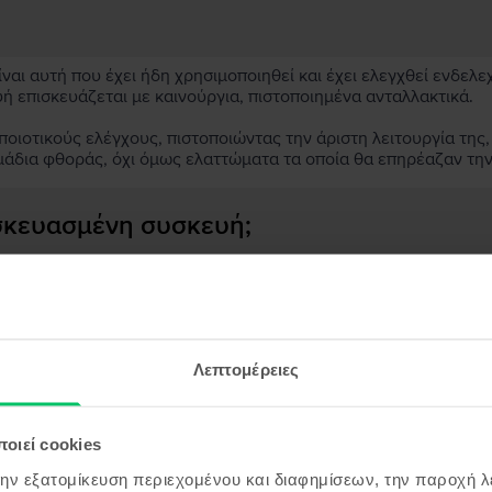
αι αυτή που έχει ήδη χρησιμοποιηθεί και έχει ελεγχθεί ενδελε
υή επισκευάζεται με καινούργια, πιστοποιημένα ανταλλακτικά.
ιοτικούς ελέγχους, πιστοποιώντας την άριστη λειτουργία της,
μάδια φθοράς, όχι όμως ελαττώματα τα οποία θα επηρέαζαν τη
ασκευασμένη συσκευή;
;
ς συσκευής;
Λεπτομέρειες
οιεί cookies
όντα παρόμοια με την αναζήτησ
την εξατομίκευση περιεχομένου και διαφημίσεων, την παροχή 