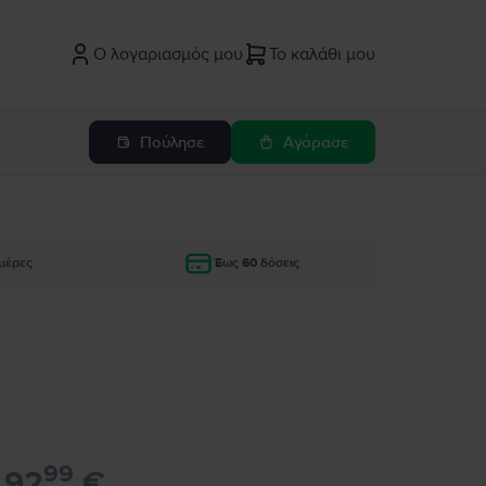
Ο λογαριασμός μου
Το καλάθι μου
Πούλησε
Αγόρασε
μέρες
Έως 60 δόσεις
99
92
€