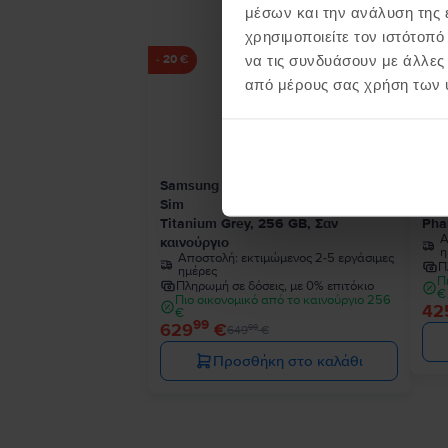
μέσων και την ανάλυση της
χρησιμοποιείτε τον ιστότοπ
να τις συνδυάσουν με άλλες
- 20 €
από μέρους σας χρήση των 
Samsung Galaxy S24 Ultra 5G Dual
Sam
Sim
Sim
Titanium Grey, 256 GB, Σαν
Pha
Α
καινούργιο
η
Αποστολή:
εκτιμώμενος 2-5 εργάσιμες
Π
ημέρες
Π
Πληρωμή σε δόσεις, με 0% επιτόκιο
€
Πιο οικονομικό από το καινούργιο 256
42
€
99
629
€
99
649
€
Προσθήκη στο καλάθι