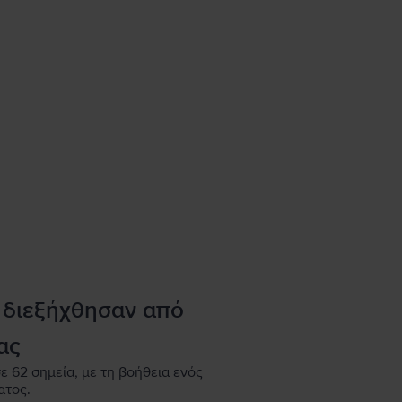
 διεξήχθησαν από
ας
ε 62 σημεία, με τη βοήθεια ενός
ατος.