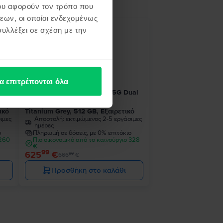
ου αφορούν τον τρόπο που
εων, οι οποίοι ενδεχομένως
υλλέξει σε σχέση με την
- 41 €
α επιτρέπονται όλα
ual
Samsung Galaxy S24 Ultra 5G Dual
Sim
ικό
Titanium Grey, 512 GB, Εξαιρετικό
ιμες
Αποστολή:
εκτιμώμενος 2-5 εργάσιμες
ημέρες
ο
Πληρωμή σε δόσεις, με 0% επιτόκιο
 260
Πιο οικονομικό από το καινούργιο 328
€
99
625
€
99
666
€
Προσθήκη στο καλάθι