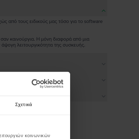
χώς από τους ειδικούς μας τόσο για το software
 σαν καινούργια. Η μόνη διαφορά από μια
ν άψογη λειτουργικότητα της συσκευής.
Σχετικά
ή σου
λειτουργιών κοινωνικών