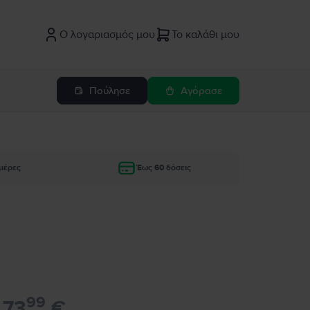
Ο λογαριασμός μου
Το καλάθι μου
Πούλησε
Αγόρασε
μέρες
Έως 60 δόσεις
99
73
€