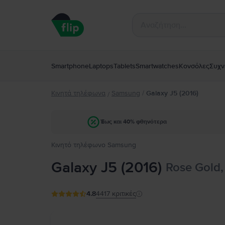
Smartphone
Laptops
Tablets
Smartwatches
Κονσόλες
Συχν
Κινητά τηλέφωνα
Samsung
/
Galaxy J5 (2016)
/
Έως και 40% φθηνότερα
Κινητό τηλέφωνο Samsung
Galaxy J5 (2016)
Rose Gold,
4.8
4417
κριτικές