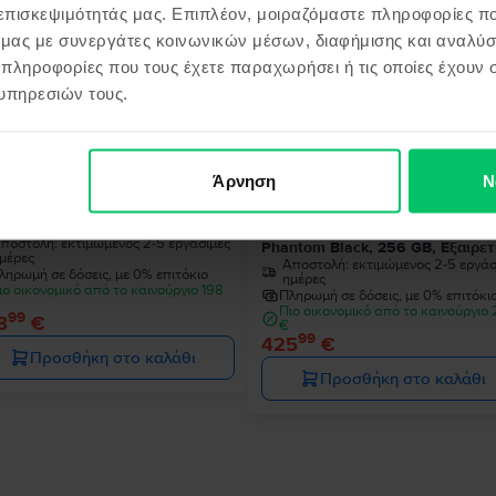
 επισκεψιμότητάς μας. Επιπλέον, μοιραζόμαστε πληροφορίες π
ό μας με συνεργάτες κοινωνικών μέσων, διαφήμισης και αναλύσ
 πληροφορίες που τους έχετε παραχωρήσει ή τις οποίες έχουν σ
υπηρεσιών τους.
Άρνηση
Ν
sung Galaxy S22 5G Dual Sim
Samsung Galaxy S22 Ultra 5G D
ntom Black, 128 GB, Πολύ καλό
Sim
ποστολή:
εκτιμώμενος 2-5 εργάσιμες
Phantom Black, 256 GB, Εξαιρετ
μέρες
Αποστολή:
εκτιμώμενος 2-5 εργάσ
ληρωμή σε δόσεις, με 0% επιτόκιο
ημέρες
ιο οικονομικό από το καινούργιο 198
Πληρωμή σε δόσεις, με 0% επιτόκι
Πιο οικονομικό από το καινούργιο
99
8
€
€
99
425
€
Προσθήκη στο καλάθι
Προσθήκη στο καλάθι