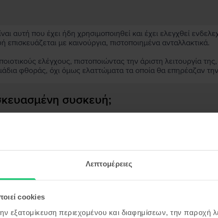
αι αυτή που έχει ήδη χρησιμοποιηθεί και έχει ελεγχθεί ενδελε
υή επισκευάζεται με καινούργια, πιστοποιημένα ανταλλακτικά.
ιοτικούς ελέγχους, πιστοποιώντας την άριστη λειτουργία της,
μάδια φθοράς, όχι όμως ελαττώματα τα οποία θα επηρέαζαν τη
ασκευασμένη συσκευή;
;
ς συσκευής;
Λεπτομέρειες
οιεί cookies
όντα παρόμοια με την αναζήτησ
την εξατομίκευση περιεχομένου και διαφημίσεων, την παροχή 