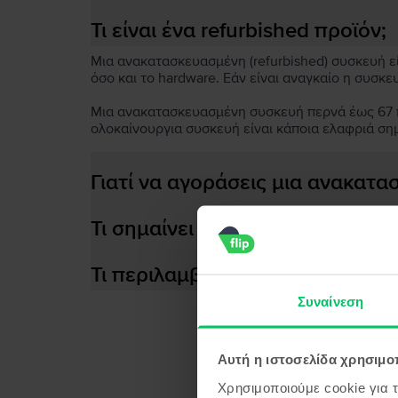
Τι είναι ένα refurbished προϊόν;
Μια ανακατασκευασμένη (refurbished) συσκευή είν
όσο και το hardware. Εάν είναι αναγκαίο η συσκε
Μια ανακατασκευασμένη συσκευή περνά έως 67 πο
ολοκαίνουργια συσκευή είναι κάποια ελαφριά ση
Γιατί να αγοράσεις μια ανακατ
Τι σημαίνει αποδοτική μπαταρία
Τι περιλαμβάνεται στο κουτί τη
Συναίνεση
Αυτή η ιστοσελίδα χρησιμοπ
Προϊ
Χρησιμοποιούμε cookie για 