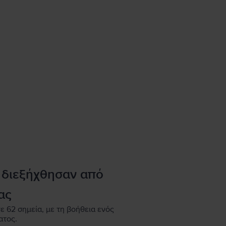
 διεξήχθησαν από
ας
ε 62 σημεία, με τη βοήθεια ενός
ατος.