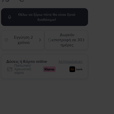
Θέλω να ξέρω πότε θα είναι ξανά
διαθέσιμο!
Δωρεάν
Εγγύηση 2
επιστροφή σε 30
❯
❯
χρόνια
ημέρες
Δόσεις ή Κάρτα online
λεπτομέρειες
Πιστωτική/
Χρεωστική
κάρτα