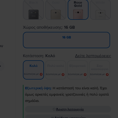
Black
Gold
White
Rose
Gold
Χώρος αποθήκευσης:
16 GB
16 GB
Κατάσταση:
Καλό
Δείτε λεπτομέρειες
Πολύ καλό
Εξαιρετικό
Σαν
Καλό
καινούργιο
Ειδοποίησε με!
Ειδοποίησε με!
Ειδοποίησε με!
Ειδοποίησε με!
Εξωτερική όψη:
Η κατάστασή του είναι καλή. Έχει
όμως αρκετές εμφανείς γρατζουνιές ή πολύ ορατά
σημάδια.
Άριστη λειτουργία