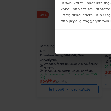
μέσων και την ανάλυση της
χρησιμοποιείτε τον ιστότοπ
να τις συνδυάσουν με άλλες
- 20 €
από μέρους σας χρήση των 
Samsung Galaxy S24 Ultra 5G Dual
Sam
Sim
Pha
Α
Titanium Grey, 256 GB, Σαν
η
καινούργιο
Π
Αποστολή:
εκτιμώμενος 2-5 εργάσιμες
Π
ημέρες
€
Πληρωμή σε δόσεις, με 0% επιτόκιο
20
Πιο οικονομικό από το καινούργιο 256
€
99
629
€
99
649
€
Προσθήκη στο καλάθι