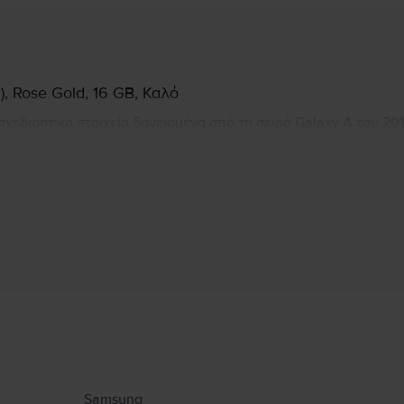
, Rose Gold, 16 GB, Καλό
σχεδιαστικά στοιχεία δανεισμένα από τη σειρά Galaxy A του 20
υ δίνει στον χρήστη μια εξαιρετική αίσθηση στην αφή. Το Sams
α οθόνη 5,2", κύρια κάμερα 13MP και δευτερεύουσα κάμερα 5M
Πληροφορίες Κατασκευαστή
υ αφορούν το προϊόν.
Samsung