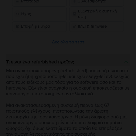
Μπαταρία
Συνδεσιμότητα
Εξωτερική αισθητική
Ήχος
όψη
Επαφή με υγρά
IMEI & firmware
Δες όλα τα τεστ
Τι είναι ένα refurbished προϊόν;
Μια ανακατασκευασμένη (refurbished) συσκευή είναι αυτή
που έχει ήδη χρησιμοποιηθεί και έχει ελεγχθεί ενδελεχώς
από τους ειδικούς μας τόσο για το software όσο και το
hardware. Εάν είναι αναγκαίο η συσκευή επισκευάζεται με
καινούργια, πιστοποιημένα ανταλλακτικά.
Μια ανακατασκευασμένη συσκευή περνά έως 67
ποιοτικούς ελέγχους, πιστοποιώντας την άριστη
λειτουργία της, σαν καινούργια. Η μόνη διαφορά από μια
ολοκαίνουργια συσκευή είναι κάποια ελαφριά σημάδια
φθοράς, όχι όμως ελαττώματα τα οποία θα επηρέαζαν
την άψογη λειτουργικότητα της συσκευής.