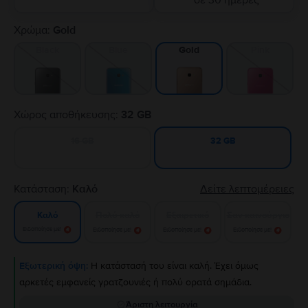
σε 30 ημέρες
Χρώμα:
Gold
Black
Blue
Pink
Gold
Χώρος αποθήκευσης:
32 GB
16 GB
32 GB
Κατάσταση:
Καλό
Δείτε λεπτομέρειες
Πολύ καλό
Εξαιρετικό
Σαν καινούργιο
Καλό
Ειδοποίησε με!
Ειδοποίησε με!
Ειδοποίησε με!
Ειδοποίησε με!
Εξωτερική όψη:
Η κατάστασή του είναι καλή. Έχει όμως
αρκετές εμφανείς γρατζουνιές ή πολύ ορατά σημάδια.
Άριστη λειτουργία