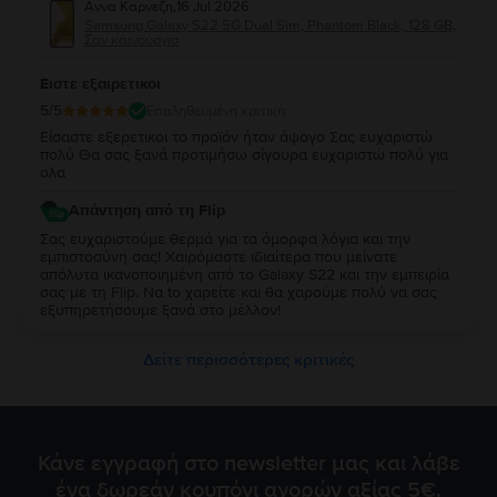
Αννα Καρνεζη
,
16 Jul 2026
Samsung Galaxy S22 5G Dual Sim, Phantom Black, 128 GB,
Σαν καινούργιο
Ειστε εξαιρετικοι
5
/5
Επαληθευμένη κριτική
Είσαστε εξερετικοι το προϊόν ήταν άψογο Σας ευχαριστώ
πολύ Θα σας ξανά προτιμήσω σίγουρα ευχαριστώ πολύ για
ολα
Απάντηση από τη Flip
Σας ευχαριστούμε θερμά για τα όμορφα λόγια και την
εμπιστοσύνη σας! Χαιρόμαστε ιδιαίτερα που μείνατε
απόλυτα ικανοποιημένη από τo Galaxy S22 και την εμπειρία
σας με τη Flip. Να to χαρείτε και θα χαρούμε πολύ να σας
εξυπηρετήσουμε ξανά στο μέλλον!
Δείτε περισσότερες κριτικές
Κάνε εγγραφή στο newsletter μας και λάβε
ένα δωρεάν κουπόνι αγορών αξίας 5€.