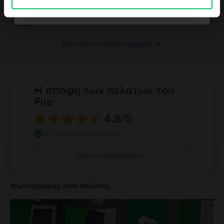
Παρακαλώ διαβάστε το εγχειρίδιο.
Όχι ευχαριστώ, δε νιώθω τυχερός/η
Μνήμη RAM
2 GB
Δες όλες τις προδιαγραφές
Η άποψη των πελατών του
Flip
4.8
/5
4413 επαληθευμένες κριτικές
Όλες οι αξιολογήσεις
5
4
Φωτογραφίες από πελάτες
3
2
1