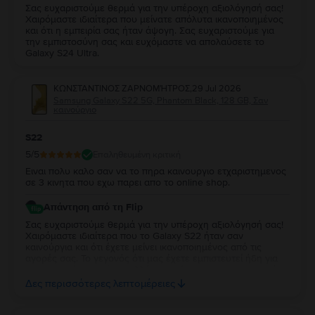
Σας ευχαριστούμε θερμά για την υπέροχη αξιολόγησή σας!
Χαιρόμαστε ιδιαίτερα που μείνατε απόλυτα ικανοποιημένος
και ότι η εμπειρία σας ήταν άψογη. Σας ευχαριστούμε για
την εμπιστοσύνη σας και ευχόμαστε να απολαύσετε το
Galaxy S24 Ultra.
ΚΩΝΣΤΑΝΤΙΝΟΣ ΖΑΡΝΟΜΉΤΡΟΣ
,
29 Jul 2026
Samsung Galaxy S22 5G, Phantom Black, 128 GB, Σαν
καινούργιο
S22
5
/5
Επαληθευμένη κριτική
Ειναι πολυ καλο σαν να το πηρα καινουργιο ετχαριστημενος
σε 3 κινητα που εχω παρει απο το online shop.
Απάντηση από τη Flip
Σας ευχαριστούμε θερμά για την υπέροχη αξιολόγησή σας!
Χαιρόμαστε ιδιαίτερα που το Galaxy S22 ήταν σαν
καινούργια και ότι έχετε μείνει ικανοποιημένος από τις
αγορές σας. Το γεγονός ότι μας έχετε εμπιστευτεί ήδη για
τρεις αγορές σημαίνει πολλά για εμάς και σας ευχαριστούμε
ειλικρινά για τη στήριξή σας. Σας ευχόμαστε να απολαύσετε
Δες περισσότερες λεπτομέρειες
τη νέα σας συσκευή και θα χαρούμε να σας
εξυπηρετήσουμε ξανά στο μέλλον!