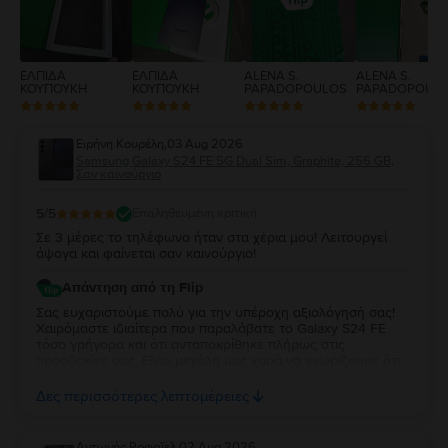
ΕΛΠΙΔΑ
ΕΛΠΙΔΑ
ALENA S.
ALENA S.
ΚΟΥΠΟΥΚΗ
ΚΟΥΠΟΥΚΗ
PAPADOPOULOS
PAPADOPOUL
Ειρήνη Κουρέλη
,
03 Aug 2026
Samsung Galaxy S24 FE 5G Dual Sim, Graphite, 256 GB,
Σαν καινούργιο
5
/5
Επαληθευμένη κριτική
Σε 3 μέρες το τηλέφωνο ήταν στα χέρια μου! Λειτουργεί
άψογα και φαίνεται σαν καινούργιο!
Απάντηση από τη Flip
Σας ευχαριστούμε πολύ για την υπέροχη αξιολόγησή σας!
Χαιρόμαστε ιδιαίτερα που παραλάβατε το Galaxy S24 FE
τόσο γρήγορα και ότι ανταποκρίθηκε πλήρως στις
προσδοκίες σας. Είναι μεγάλη μας χαρά να γνωρίζουμε ότι
λειτουργεί άψογα και ότι η κατάστασή της σας άφησε
απόλυτα ικανοποιημένη. Σας ευχαριστούμε για την
Δες περισσότερες λεπτομέρειες
εμπιστοσύνη σας και σας ευχόμαστε να χαρείτε τη νέα σας
συσκευή!
Aντωνής Ροφαϊελ
,
02 Aug 2026