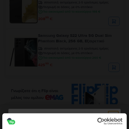
Αποστολή:
εκτιμώμενος 2-5 εργάσιμες ημέρες
Πληρωμή σε δόσεις, με 0% επιτόκιο
Πιο οικονομικό από το καινούργιο 198 €
99
208
€
Samsung Galaxy S22 Ultra 5G Dual Sim
Phantom Black, 256 GB, Εξαιρετικό
Αποστολή:
εκτιμώμενος 2-5 εργάσιμες ημέρες
Πληρωμή σε δόσεις, με 0% επιτόκιο
Πιο οικονομικό από το καινούργιο 260 €
99
425
€
Περιγραφή
Κινητό τηλέφωνο Samsung Galaxy J4 Plus (2018) Dual Sim, Gold, 32