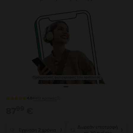
Πραγματικές φωτογραφίες του προϊόντος
4.8
4413
κριτικές
99
87
€
Δωρεάν επιστροφή
Εγγύηση 2 χρόνια
❯
❯