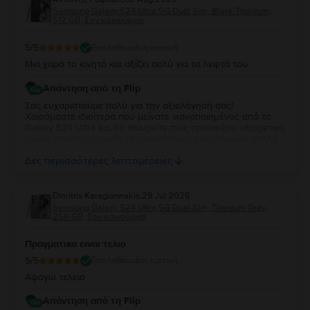
Samsung Galaxy S24 Ultra 5G Dual Sim, Black Titanium,
512 GB, Σαν καινούργιο
5
/5
Επαληθευμένη κριτική
Μια χαρά το κινητό και αξίζει πολύ για τα λεφτά του
Απάντηση από τη Flip
Σας ευχαριστούμε πολύ για την αξιολόγησή σας!
Χαιρόμαστε ιδιαίτερα που μείνατε ικανοποιημένος από το
Galaxy S24 Ultra και ότι θεωρείτε πως προσφέρει εξαιρετική
σχέση ποιότητας-τιμής. Η εμπιστοσύνη σας σημαίνει πολλά
για εμάς. Να χαρείτε τη νέα σας συσκευή και θα χαρούμε να
Δες περισσότερες λεπτομέρειες
σας εξυπηρετήσουμε ξανά στο μέλλον!
Dimitris Karagiannakis
,
29 Jul 2026
Samsung Galaxy S24 Ultra 5G Dual Sim, Titanium Grey,
256 GB, Σαν καινούργιο
Πραγματικα ειναι τελιο
5
/5
Επαληθευμένη κριτική
Αψογω τελειο
Απάντηση από τη Flip