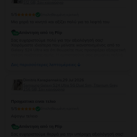
512 GB, Σαν καινούργιο
5
/5
Επαληθευμένη κριτική
Μια χαρά το κινητό και αξίζει πολύ για τα λεφτά του
Απάντηση από τη Flip
Σας ευχαριστούμε πολύ για την αξιολόγησή σας!
Χαιρόμαστε ιδιαίτερα που μείνατε ικανοποιημένος από το
Galaxy S24 Ultra και ότι θεωρείτε πως προσφέρει εξαιρετική
σχέση ποιότητας-τιμής. Η εμπιστοσύνη σας σημαίνει πολλά
για εμάς. Να χαρείτε τη νέα σας συσκευή και θα χαρούμε να
Δες περισσότερες λεπτομέρειες
σας εξυπηρετήσουμε ξανά στο μέλλον!
Dimitris Karagiannakis
,
29 Jul 2026
Samsung Galaxy S24 Ultra 5G Dual Sim, Titanium Grey,
256 GB, Σαν καινούργιο
Πραγματικα ειναι τελιο
5
/5
Επαληθευμένη κριτική
Αψογω τελειο
Απάντηση από τη Flip
Σας ευχαριστούμε θερμά για την υπέροχη αξιολόγησή σας!