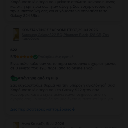
Χαιρόμαστε ιδιαίτερα που μείνατε απόλυτα ικανοποιημένος
και ότι η εμπειρία σας ήταν άψογη. Σας ευχαριστούμε για
την εμπιστοσύνη σας και ευχόμαστε να απολαύσετε το
Galaxy S24 Ultra.
ΚΩΝΣΤΑΝΤΙΝΟΣ ΖΑΡΝΟΜΉΤΡΟΣ
,
29 Jul 2026
Samsung Galaxy S22 5G, Phantom Black, 128 GB, Σαν
καινούργιο
S22
5
/5
Επαληθευμένη κριτική
Ειναι πολυ καλο σαν να το πηρα καινουργιο ετχαριστημενος
σε 3 κινητα που εχω παρει απο το online shop.
Απάντηση από τη Flip
Σας ευχαριστούμε θερμά για την υπέροχη αξιολόγησή σας!
Χαιρόμαστε ιδιαίτερα που το Galaxy S22 ήταν σαν
καινούργια και ότι έχετε μείνει ικανοποιημένος από τις
αγορές σας. Το γεγονός ότι μας έχετε εμπιστευτεί ήδη για
τρεις αγορές σημαίνει πολλά για εμάς και σας ευχαριστούμε
ειλικρινά για τη στήριξή σας. Σας ευχόμαστε να απολαύσετε
Δες περισσότερες λεπτομέρειες
τη νέα σας συσκευή και θα χαρούμε να σας
εξυπηρετήσουμε ξανά στο μέλλον!
Αννα Καρνεζη
,
16 Jul 2026