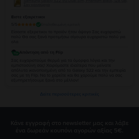
Samsung Galaxy S22 5G Dual Sim, Phantom Black, 128 GB,
Σαν καινούργιο
Ειστε εξαιρετικοι
5
/5
Επαληθευμένη κριτική
Είσαστε εξερετικοι το προϊόν ήταν άψογο Σας ευχαριστώ
πολύ Θα σας ξανά προτιμήσω σίγουρα ευχαριστώ πολύ για
ολα
Απάντηση από τη Flip
Σας ευχαριστούμε θερμά για τα όμορφα λόγια και την
εμπιστοσύνη σας! Χαιρόμαστε ιδιαίτερα που μείνατε
απόλυτα ικανοποιημένη από τo Galaxy S22 και την εμπειρία
σας με τη Flip. Να to χαρείτε και θα χαρούμε πολύ να σας
εξυπηρετήσουμε ξανά στο μέλλον!
Δείτε περισσότερες κριτικές
Κάνε εγγραφή στο newsletter μας και λάβε
ένα δωρεάν κουπόνι αγορών αξίας 5€.