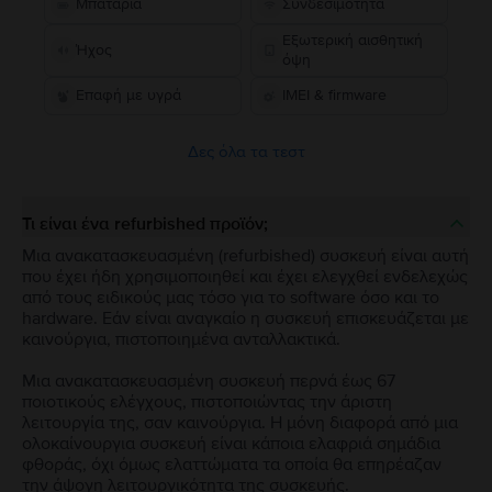
Μπαταρία
Συνδεσιμότητα
Εξωτερική αισθητική
Ήχος
όψη
Επαφή με υγρά
IMEI & firmware
Δες όλα τα τεστ
Τι είναι ένα refurbished προϊόν;
Μια ανακατασκευασμένη (refurbished) συσκευή είναι αυτή
που έχει ήδη χρησιμοποιηθεί και έχει ελεγχθεί ενδελεχώς
από τους ειδικούς μας τόσο για το software όσο και το
hardware. Εάν είναι αναγκαίο η συσκευή επισκευάζεται με
καινούργια, πιστοποιημένα ανταλλακτικά.
Μια ανακατασκευασμένη συσκευή περνά έως 67
ποιοτικούς ελέγχους, πιστοποιώντας την άριστη
λειτουργία της, σαν καινούργια. Η μόνη διαφορά από μια
ολοκαίνουργια συσκευή είναι κάποια ελαφριά σημάδια
φθοράς, όχι όμως ελαττώματα τα οποία θα επηρέαζαν
την άψογη λειτουργικότητα της συσκευής.