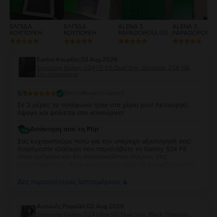
ΕΛΠΙΔΑ
ΕΛΠΙΔΑ
ALENA S.
ALENA S.
ΚΟΥΠΟΥΚΗ
ΚΟΥΠΟΥΚΗ
PAPADOPOULOS
PAPADOPOUL
Ειρήνη Κουρέλη
,
03 Aug 2026
Samsung Galaxy S24 FE 5G Dual Sim, Graphite, 256 GB,
Σαν καινούργιο
5
/5
Επαληθευμένη κριτική
Σε 3 μέρες το τηλέφωνο ήταν στα χέρια μου! Λειτουργεί
άψογα και φαίνεται σαν καινούργιο!
Απάντηση από τη Flip
Σας ευχαριστούμε πολύ για την υπέροχη αξιολόγησή σας!
Χαιρόμαστε ιδιαίτερα που παραλάβατε το Galaxy S24 FE
τόσο γρήγορα και ότι ανταποκρίθηκε πλήρως στις
προσδοκίες σας. Είναι μεγάλη μας χαρά να γνωρίζουμε ότι
λειτουργεί άψογα και ότι η κατάστασή της σας άφησε
απόλυτα ικανοποιημένη. Σας ευχαριστούμε για την
Δες περισσότερες λεπτομέρειες
εμπιστοσύνη σας και σας ευχόμαστε να χαρείτε τη νέα σας
συσκευή!
Aντωνής Ροφαϊελ
,
02 Aug 2026
Samsung Galaxy S24 Ultra 5G Dual Sim, Black Titanium,