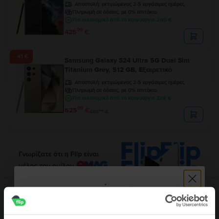
Αποστολή:
εκτιμώμενος 2-5 εργάσιμες ημέρες
Πληρωμή σε δόσεις, με 0% επιτόκιο
Πιο οικονομικό από το καινούργιο 260 €
99
425
€
- 41 €
Samsung Galaxy S24 Ultra 5G Dual Sim
Titanium Grey, 512 GB, Εξαιρετικό
Αποστολή:
εκτιμώμενος 2-5 εργάσιμες ημέρες
Πληρωμή σε δόσεις, με 0% επιτόκιο
Πιο οικονομικό από το καινούργιο 328 €
99
625
€
99
666
€
Περιγραφή
Κινητό τηλέφωνο Samsung Galaxy A8 (2018), Gold, 64 GB, Καλό