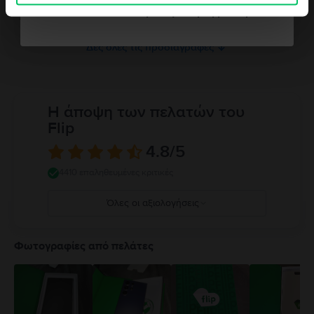
Μνήμη RAM
Δεν θέλω κουπόνι για την παραγγελία μου
4 GB
Δες όλες τις προδιαγραφές
Η άποψη των πελατών του
Flip
4.8
/5
4410 επαληθευμένες κριτικές
Όλες οι αξιολογήσεις
5
4
Φωτογραφίες από πελάτες
3
2
1