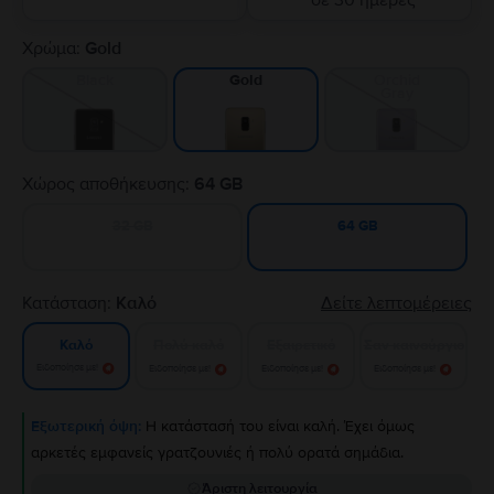
σε 30 ημέρες
Χρώμα:
Gold
Black
Orchid
Gold
Gray
Χώρος αποθήκευσης:
64 GB
32 GB
64 GB
Κατάσταση:
Καλό
Δείτε λεπτομέρειες
Πολύ καλό
Εξαιρετικό
Σαν καινούργιο
Καλό
Ειδοποίησε με!
Ειδοποίησε με!
Ειδοποίησε με!
Ειδοποίησε με!
Εξωτερική όψη:
Η κατάστασή του είναι καλή. Έχει όμως
αρκετές εμφανείς γρατζουνιές ή πολύ ορατά σημάδια.
Άριστη λειτουργία