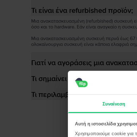
Τι είναι ένα refurbished προϊόν;
Μια ανακατασκευασμένη (refurbished) συσκευή είν
όσο και το hardware. Εάν είναι αναγκαίο η συσκε
Μια ανακατασκευασμένη συσκευή περνά έως 67 πο
ολοκαίνουργια συσκευή είναι κάποια ελαφριά ση
Γιατί να αγοράσεις μια ανακατ
Τι σημαίνει αποδοτική μπαταρία
Τι περιλαμβάνεται στο κουτί τη
Συναίνεση
Αυτή η ιστοσελίδα χρησιμοπ
Προϊ
Χρησιμοποιούμε cookie για 