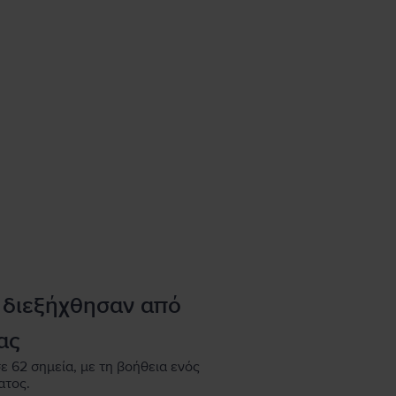
 διεξήχθησαν από
ας
ε 62 σημεία, με τη βοήθεια ενός
ατος.