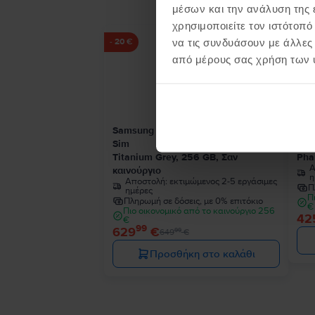
μέσων και την ανάλυση της
χρησιμοποιείτε τον ιστότοπ
να τις συνδυάσουν με άλλες
- 20 €
από μέρους σας χρήση των 
Samsung Galaxy S24 Ultra 5G Dual
Sam
Sim
Sim
Titanium Grey, 256 GB, Σαν
Pha
Α
καινούργιο
η
Αποστολή:
εκτιμώμενος 2-5 εργάσιμες
Π
ημέρες
Π
Πληρωμή σε δόσεις, με 0% επιτόκιο
€
Πιο οικονομικό από το καινούργιο 256
42
€
99
629
€
99
649
€
Προσθήκη στο καλάθι