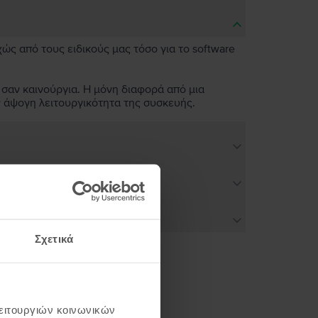
χώς από τους ειδικούς μας τόσο για το software
 σαν καινούργια. Η μόνη διαφορά από μια
ν άψογη λειτουργικότητα της συσκευής.
Σχετικά
ή σου
λειτουργιών κοινωνικών