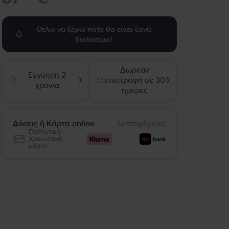
Θέλω να ξέρω πότε θα είναι ξανά
διαθέσιμο!
Δωρεάν
Εγγύηση 2
επιστροφή σε 30
❯
❯
χρόνια
ημέρες
Δόσεις ή Κάρτα online
λεπτομέρειες
Πιστωτική/
Χρεωστική
κάρτα