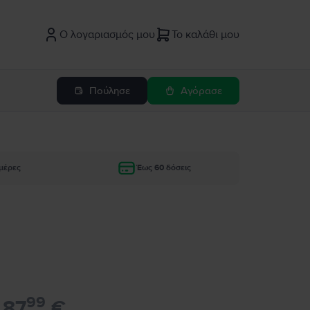
Ο λογαριασμός μου
Το καλάθι μου
Πούλησε
Αγόρασε
μέρες
Έως 60 δόσεις
99
87
€