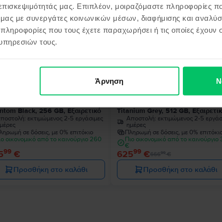
 επισκεψιμότητάς μας. Επιπλέον, μοιραζόμαστε πληροφορίες π
ό μας με συνεργάτες κοινωνικών μέσων, διαφήμισης και αναλύσ
 πληροφορίες που τους έχετε παραχωρήσει ή τις οποίες έχουν σ
- 41 €
υπηρεσιών τους.
Άρνηση
Ν
sung Galaxy S22 Ultra 5G Dual
Samsung Galaxy S24 Ultra 5G D
Sim
ntom Black, 256 GB, Εξαιρετικό
Titanium Grey, 512 GB, Εξαιρετι
ποστολή:
εκτιμώμενος 2-5 εργάσιμες
Αποστολή:
εκτιμώμενος 2-5 εργάσ
μέρες
ημέρες
ληρωμή σε δόσεις, με 0% επιτόκιο
Πληρωμή σε δόσεις, με 0% επιτόκι
ιο οικονομικό από το καινούργιο 260
Πιο οικονομικό από το καινούργιο
€
99
99
5
€
625
€
99
666
€
Προσθήκη στο καλάθι
Προσθήκη στο καλάθι