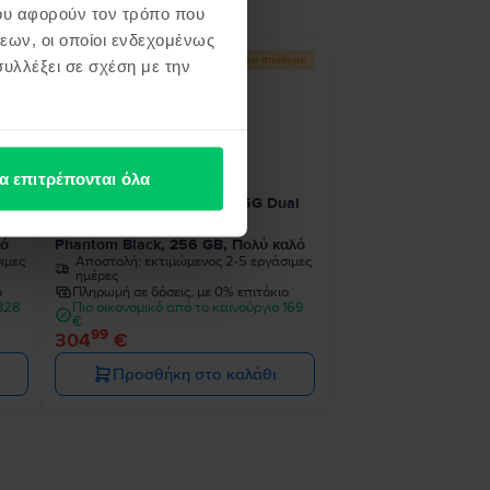
ου αφορούν τον τρόπο που
εων, οι οποίοι ενδεχομένως
Περιορισμένο απόθεμα
υλλέξει σε σχέση με την
α επιτρέπονται όλα
ual
Samsung Galaxy S22 Plus 5G Dual
Sim
κό
Phantom Black, 256 GB, Πολύ καλό
ιμες
Αποστολή:
εκτιμώμενος 2-5 εργάσιμες
ημέρες
ο
Πληρωμή σε δόσεις, με 0% επιτόκιο
 328
Πιο οικονομικό από το καινούργιο 169
€
99
304
€
Προσθήκη στο καλάθι