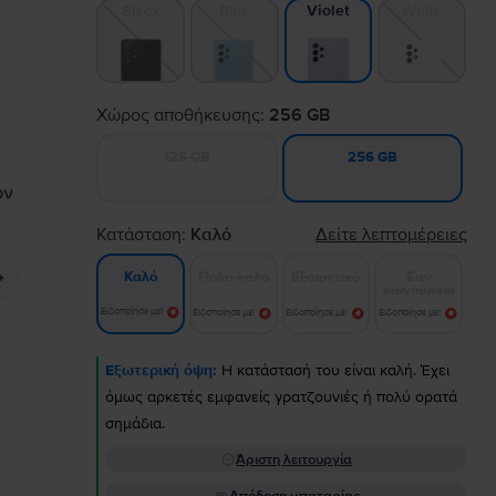
Black
Blue
White
Violet
Χώρος αποθήκευσης:
256 GB
128 GB
256 GB
Κατάσταση:
Καλό
Δείτε λεπτομέρειες
Πολύ καλό
Εξαιρετικό
Σαν
Καλό
καινούργιο
Ειδοποίησε με!
Ειδοποίησε με!
Ειδοποίησε με!
Ειδοποίησε με!
Εξωτερική όψη:
Η κατάστασή του είναι καλή. Έχει
όμως αρκετές εμφανείς γρατζουνιές ή πολύ ορατά
σημάδια.
Άριστη λειτουργία