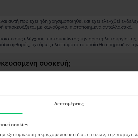
αι αυτή που έχει ήδη χρησιμοποιηθεί και έχει ελεγχθεί ενδελε
υή επισκευάζεται με καινούργια, πιστοποιημένα ανταλλακτικά.
ιοτικούς ελέγχους, πιστοποιώντας την άριστη λειτουργία της,
μάδια φθοράς, όχι όμως ελαττώματα τα οποία θα επηρέαζαν τη
ασκευασμένη συσκευή;
;
ς συσκευής;
Λεπτομέρειες
οιεί cookies
όντα παρόμοια με την αναζήτησ
την εξατομίκευση περιεχομένου και διαφημίσεων, την παροχή 