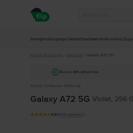
Smartphone
Laptops
Tablets
Smartwatches
Κονσόλες
Συχν
Κινητά τηλέφωνα
Samsung
/
Galaxy A72 5G
/
Έως και 40% φθηνότερα
Κινητό τηλέφωνο Samsung
Galaxy A72 5G
Violet, 256 
4.8
4425
κριτικές