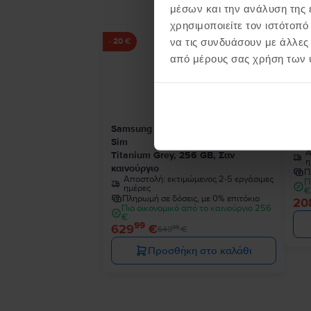
μέσων και την ανάλυση της
χρησιμοποιείτε τον ιστότοπ
να τις συνδυάσουν με άλλες
- 20 €
από μέρους σας χρήση των 
Samsung Galaxy S24 Ultra 5G Dual
Sam
Sim
Pha
Α
Titanium Grey, 256 GB, Σαν
η
καινούργιο
Π
Αποστολή:
εκτιμώμενος 2-5 εργάσιμες
Π
ημέρες
€
Πληρωμή σε δόσεις, με 0% επιτόκιο
20
Πιο οικονομικό από το καινούργιο 256
€
99
629
€
99
649
€
Προσθήκη στο καλάθι