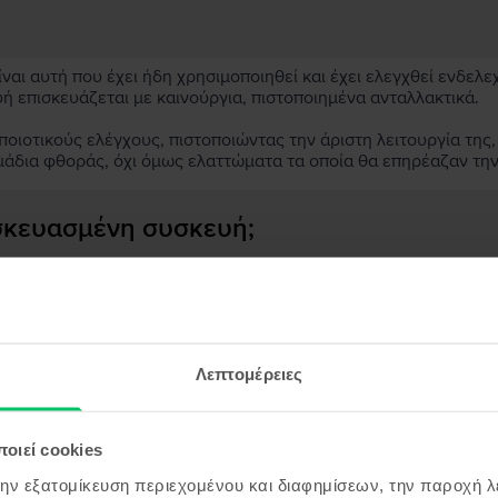
αι αυτή που έχει ήδη χρησιμοποιηθεί και έχει ελεγχθεί ενδελε
υή επισκευάζεται με καινούργια, πιστοποιημένα ανταλλακτικά.
ιοτικούς ελέγχους, πιστοποιώντας την άριστη λειτουργία της,
μάδια φθοράς, όχι όμως ελαττώματα τα οποία θα επηρέαζαν τη
ασκευασμένη συσκευή;
;
ς συσκευής;
Λεπτομέρειες
οιεί cookies
όντα παρόμοια με την αναζήτησ
την εξατομίκευση περιεχομένου και διαφημίσεων, την παροχή 