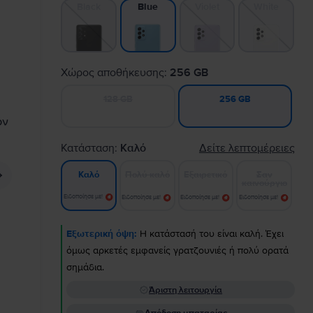
Black
Violet
White
Blue
Χώρος αποθήκευσης:
256 GB
128 GB
256 GB
Κατάσταση:
Καλό
Δείτε λεπτομέρειες
Πολύ καλό
Εξαιρετικό
Σαν
Καλό
καινούργιο
Ειδοποίησε με!
Ειδοποίησε με!
Ειδοποίησε με!
Ειδοποίησε με!
Εξωτερική όψη:
Η κατάστασή του είναι καλή. Έχει
όμως αρκετές εμφανείς γρατζουνιές ή πολύ ορατά
σημάδια.
Άριστη λειτουργία