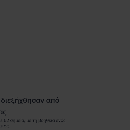
 διεξήχθησαν από
ας
ε 62 σημεία, με τη βοήθεια ενός
ατος.