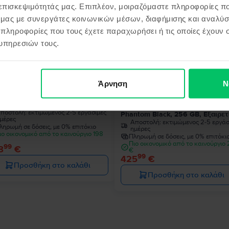
 επισκεψιμότητάς μας. Επιπλέον, μοιραζόμαστε πληροφορίες π
ό μας με συνεργάτες κοινωνικών μέσων, διαφήμισης και αναλύσ
 πληροφορίες που τους έχετε παραχωρήσει ή τις οποίες έχουν σ
υπηρεσιών τους.
Άρνηση
Ν
sung Galaxy S22 5G Dual Sim
Samsung Galaxy S22 Ultra 5G D
ntom Black, 128 GB, Πολύ καλό
Sim
ποστολή:
εκτιμώμενος 2-5 εργάσιμες
Phantom Black, 256 GB, Εξαιρετ
μέρες
Αποστολή:
εκτιμώμενος 2-5 εργάσ
ληρωμή σε δόσεις, με 0% επιτόκιο
ημέρες
ιο οικονομικό από το καινούργιο 198
Πληρωμή σε δόσεις, με 0% επιτόκι
Πιο οικονομικό από το καινούργιο
99
8
€
€
99
425
€
Προσθήκη στο καλάθι
Προσθήκη στο καλάθι