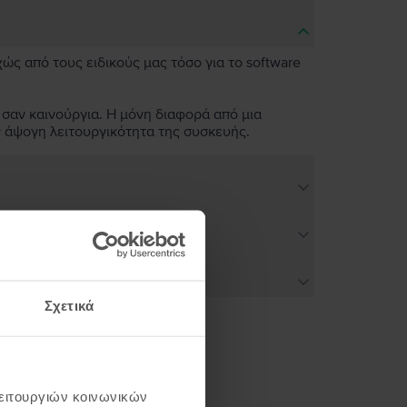
χώς από τους ειδικούς μας τόσο για το software
 σαν καινούργια. Η μόνη διαφορά από μια
ν άψογη λειτουργικότητα της συσκευής.
Σχετικά
ή σου
λειτουργιών κοινωνικών