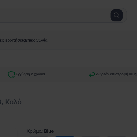
ές ερωτήσεις
Επικοινωνία
Εγγύηση 2 χρόνια
Δωρεάν επιστροφή 30 η
B, Καλό
Χρώμα:
Blue