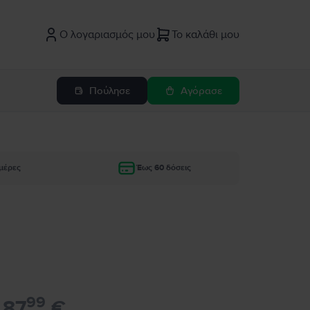
Ο λογαριασμός μου
Το καλάθι μου
Πούλησε
Αγόρασε
μέρες
Έως 60 δόσεις
99
87
€