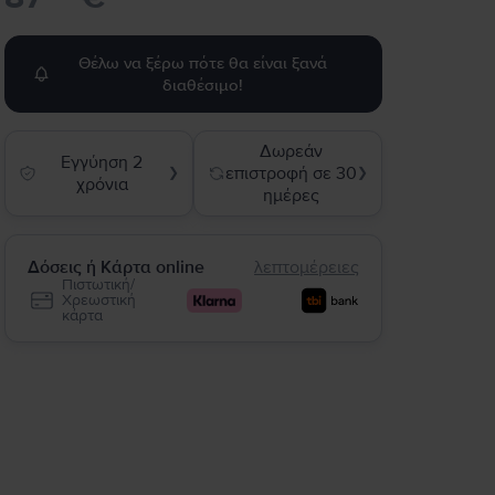
Θέλω να ξέρω πότε θα είναι ξανά
διαθέσιμο!
Δωρεάν
Εγγύηση 2
επιστροφή σε 30
❯
❯
χρόνια
ημέρες
Δόσεις ή Κάρτα online
λεπτομέρειες
Πιστωτική/
Χρεωστική
κάρτα