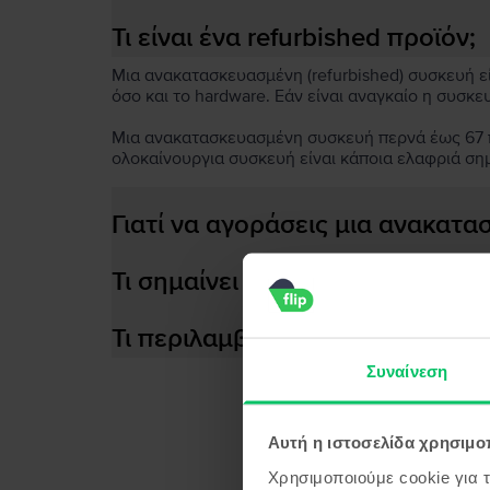
Τι είναι ένα refurbished προϊόν;
Μια ανακατασκευασμένη (refurbished) συσκευή είν
όσο και το hardware. Εάν είναι αναγκαίο η συσκε
Μια ανακατασκευασμένη συσκευή περνά έως 67 πο
ολοκαίνουργια συσκευή είναι κάποια ελαφριά ση
Γιατί να αγοράσεις μια ανακατ
Τι σημαίνει αποδοτική μπαταρία
Τι περιλαμβάνεται στο κουτί τη
Συναίνεση
Αυτή η ιστοσελίδα χρησιμοπ
Προϊ
Χρησιμοποιούμε cookie για 