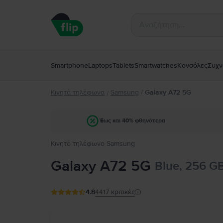
Smartphone
Laptops
Tablets
Smartwatches
Κονσόλες
Συχν
Κινητά τηλέφωνα
Samsung
/
Galaxy A72 5G
/
Έως και 40% φθηνότερα
Κινητό τηλέφωνο Samsung
Galaxy A72 5G
Blue, 256 G
4.8
4417
κριτικές