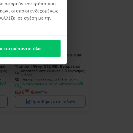
ου αφορούν τον τρόπο που
εων, οι οποίοι ενδεχομένως
υλλέξει σε σχέση με την
- 41 €
α επιτρέπονται όλα
ual
Samsung Galaxy S24 Ultra 5G Dual
Sim
ικό
Titanium Grey, 512 GB, Εξαιρετικό
ιμες
Αποστολή:
εκτιμώμενος 2-5 εργάσιμες
ημέρες
ο
Πληρωμή σε δόσεις, με 0% επιτόκιο
 260
Πιο οικονομικό από το καινούργιο 328
€
99
625
€
99
666
€
Προσθήκη στο καλάθι