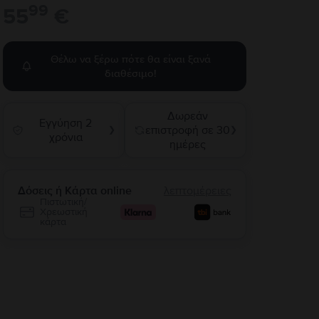
99
55
€
Θέλω να ξέρω πότε θα είναι ξανά
διαθέσιμο!
Δωρεάν
Εγγύηση 2
επιστροφή σε 30
❯
❯
χρόνια
ημέρες
Δόσεις ή Κάρτα online
λεπτομέρειες
Πιστωτική/
Χρεωστική
κάρτα