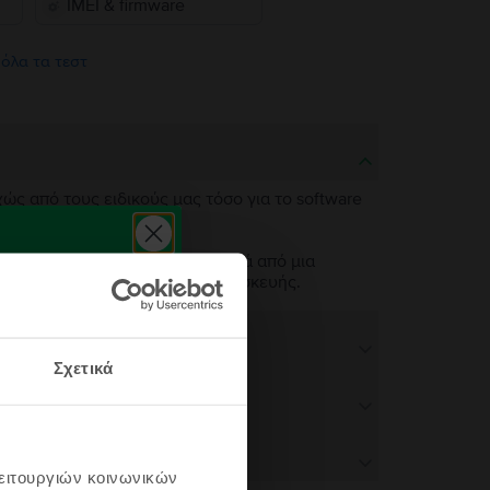
IMEI & firmware
 όλα τα τεστ
χώς από τους ειδικούς μας τόσο για το software
 σαν καινούργια. Η μόνη διαφορά από μια
ν άψογη λειτουργικότητα της συσκευής.
Σχετικά
λειτουργιών κοινωνικών