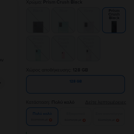
Χρώμα:
Prism Crush Black
Black
Blue
Grey
Prism
Crush
Black
Prism
Prism
Prism
Crush
Crush
Crush
Blue
Pink
Silver
Χώρος αποθήκευσης:
128 GB
128 GB
Κατάσταση:
Πολύ καλό
Δείτε λεπτομέρειες
Εξαιρετικό
Σαν καινούργιο
Πολύ καλό
Ειδοποίησε με!
Ειδοποίησε με!
Ειδοποίησε με!