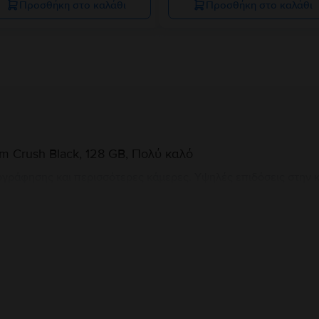
Προσθήκη στο καλάθι
Προσθήκη στο καλάθι
m Crush Black, 128 GB, Πολύ καλό
ογράφησης και περισσότερες κάμερες. Υψηλές επιδόσεις στην
 επεξεργαστική ισχύς και η ταχύτητα χρήσης είναι αυτά που κ
Πληροφορίες Κατασκευαστή