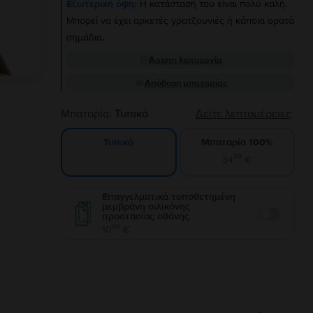
Εξωτερική όψη:
Η κατάστασή του είναι πολύ καλή.
Μπορεί να έχει αρκετές γρατζουνιές ή κάποια ορατά
σημάδια.
Άριστη λειτουργία
Απόδοση μπαταρίας
Μπαταρία:
Τυπικό
Δείτε λεπτομέρειες
Μπαταρία 100%
Τυπικό
99
34
€
Επαγγελματικά τοποθετημένη
μεμβράνη σιλικόνης
προστασίας οθόνης
Enable
99
10
€