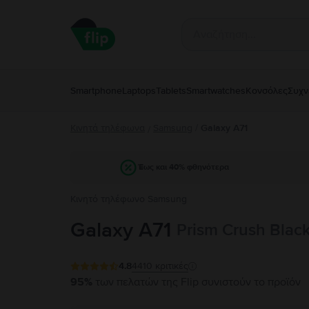
Smartphone
Laptops
Tablets
Smartwatches
Κονσόλες
Συχν
Κινητά τηλέφωνα
Samsung
/
Galaxy A71
/
Έως και 40% φθηνότερα
Κινητό τηλέφωνο Samsung
Galaxy A71
Prism Crush Blac
4.8
4410
κριτικές
95%
των πελατών της Flip συνιστούν το προϊόν