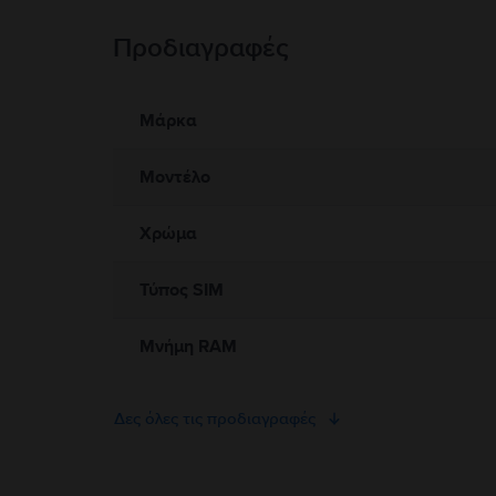
Προδιαγραφές
Πληροφορίες Ασφάλειας Προϊόντος
Πληροφορίες σχετικά με τις προειδοποιήσεις ασφαλείας πο
Παρακαλώ διαβάστε το εγχειρίδιο.
Μάρκα
Μοντέλο
Χρώμα
Τύπος SIM
Μνήμη RAM
Δες όλες τις προδιαγραφές