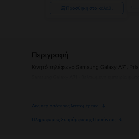
Προσθήκη στο καλάθι
Περιγραφή
Κινητό τηλέφωνο Samsung Galaxy A71, Pris
Samsung Galaxy A71 - βελτιωμένη εμπειρία φωτ
επεξεργαστή Octa-core και τη μνήμη RAM 6GB. Η
για παιχνίδια.
Δες περισσότερες λεπτομέρειες
Πληροφορίες Συμμόρφωσης Προϊόντος
Πληροφορίες Ασφάλειας Προϊόντος