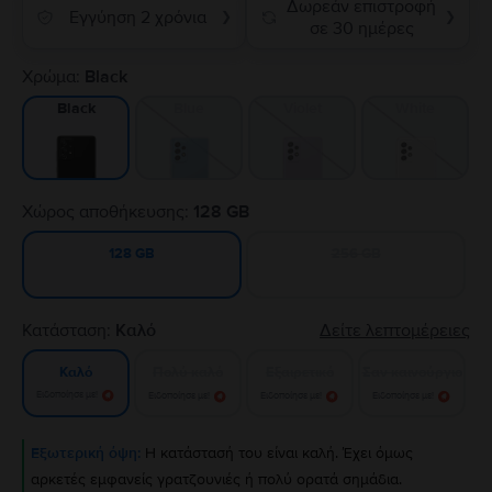
Δωρεάν επιστροφή
Εγγύηση 2 χρόνια
❯
❯
σε 30 ημέρες
Χρώμα:
Black
Blue
Violet
White
Black
Χώρος αποθήκευσης:
128 GB
256 GB
128 GB
Κατάσταση:
Καλό
Δείτε λεπτομέρειες
Πολύ καλό
Εξαιρετικό
Σαν καινούργιο
Καλό
Ειδοποίησε με!
Ειδοποίησε με!
Ειδοποίησε με!
Ειδοποίησε με!
Εξωτερική όψη:
Η κατάστασή του είναι καλή. Έχει όμως
αρκετές εμφανείς γρατζουνιές ή πολύ ορατά σημάδια.