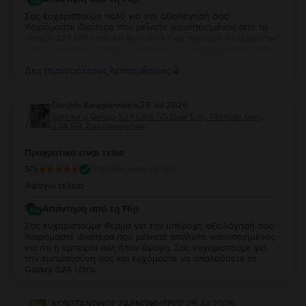
Σας ευχαριστούμε πολύ για την αξιολόγησή σας!
Χαιρόμαστε ιδιαίτερα που μείνατε ικανοποιημένος από το
Galaxy S24 Ultra και ότι θεωρείτε πως προσφέρει εξαιρετική
σχέση ποιότητας-τιμής. Η εμπιστοσύνη σας σημαίνει πολλά
για εμάς. Να χαρείτε τη νέα σας συσκευή και θα χαρούμε να
Δες περισσότερες λεπτομέρειες
σας εξυπηρετήσουμε ξανά στο μέλλον!
Dimitris Karagiannakis
,
29 Jul 2026
Samsung Galaxy S24 Ultra 5G Dual Sim, Titanium Grey,
256 GB, Σαν καινούργιο
Πραγματικα ειναι τελιο
5
/5
Επαληθευμένη κριτική
Αψογω τελειο
Απάντηση από τη Flip
Σας ευχαριστούμε θερμά για την υπέροχη αξιολόγησή σας!
Χαιρόμαστε ιδιαίτερα που μείνατε απόλυτα ικανοποιημένος
και ότι η εμπειρία σας ήταν άψογη. Σας ευχαριστούμε για
την εμπιστοσύνη σας και ευχόμαστε να απολαύσετε το
Galaxy S24 Ultra.
ΚΩΝΣΤΑΝΤΙΝΟΣ ΖΑΡΝΟΜΉΤΡΟΣ
,
29 Jul 2026