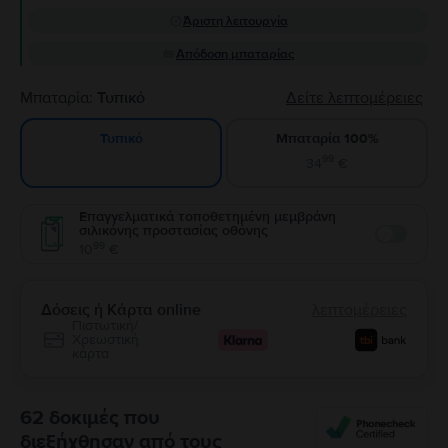
Άριστη λειτουργία
Απόδοση μπαταρίας
Μπαταρία:
Τυπικό
Δείτε λεπτομέρειες
Μπαταρία 100%
Τυπικό
99
34
€
Επαγγελματικά τοποθετημένη μεμβράνη
σιλικόνης προστασίας οθόνης
Enable
99
10
€
Δόσεις ή Κάρτα online
λεπτομέρειες
Πιστωτική/
Χρεωστική
κάρτα
62 δοκιμές που
διεξήχθησαν από τους