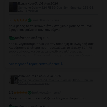
Ειρήνη Κουρέλη
,
03 Aug 2026
Samsung Galaxy S24 FE 5G Dual Sim, Graphite, 256 GB,
Σαν καινούργιο
5
/5
Επαληθευμένη κριτική
Σε 3 μέρες το τηλέφωνο ήταν στα χέρια μου! Λειτουργεί
άψογα και φαίνεται σαν καινούργιο!
Απάντηση από τη Flip
Σας ευχαριστούμε πολύ για την υπέροχη αξιολόγησή σας!
Χαιρόμαστε ιδιαίτερα που παραλάβατε το Galaxy S24 FE
τόσο γρήγορα και ότι ανταποκρίθηκε πλήρως στις
προσδοκίες σας. Είναι μεγάλη μας χαρά να γνωρίζουμε ότι
λειτουργεί άψογα και ότι η κατάστασή της σας άφησε
απόλυτα ικανοποιημένη. Σας ευχαριστούμε για την
Δες περισσότερες λεπτομέρειες
εμπιστοσύνη σας και σας ευχόμαστε να χαρείτε τη νέα σας
συσκευή!
Aντωνής Ροφαϊελ
,
02 Aug 2026
Samsung Galaxy S24 Ultra 5G Dual Sim, Black Titanium,
512 GB, Σαν καινούργιο
5
/5
Επαληθευμένη κριτική
Μια χαρά το κινητό και αξίζει πολύ για τα λεφτά του
Απάντηση από τη Flip