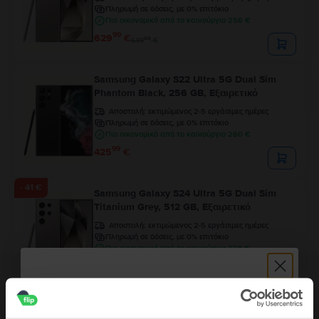
Πληρωμή σε δόσεις, με 0% επιτόκιο
Πιο οικονομικό από το καινούργιο 256 €
99
629
€
99
649
€
Samsung Galaxy S22 Ultra 5G Dual Sim
Phantom Black, 256 GB, Εξαιρετικό
Αποστολή:
εκτιμώμενος 2-5 εργάσιμες ημέρες
Πληρωμή σε δόσεις, με 0% επιτόκιο
Πιο οικονομικό από το καινούργιο 260 €
99
425
€
- 41 €
Samsung Galaxy S24 Ultra 5G Dual Sim
Titanium Grey, 512 GB, Εξαιρετικό
Αποστολή:
εκτιμώμενος 2-5 εργάσιμες ημέρες
Πληρωμή σε δόσεις, με 0% επιτόκιο
Πιο οικονομικό από το καινούργιο 328 €
99
625
€
99
666
€