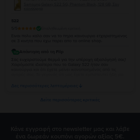
Samsung Galaxy S22 5G, Phantom Black, 128 GB, Σαν
καινούργιο
S22
5
/5
Επαληθευμένη κριτική
Ειναι πολυ καλο σαν να το πηρα καινουργιο ετχαριστημενος
σε 3 κινητα που εχω παρει απο το online shop.
Απάντηση από τη Flip
Σας ευχαριστούμε θερμά για την υπέροχη αξιολόγησή σας!
Χαιρόμαστε ιδιαίτερα που το Galaxy S22 ήταν σαν
καινούργια και ότι έχετε μείνει ικανοποιημένος από τις
αγορές σας. Το γεγονός ότι μας έχετε εμπιστευτεί ήδη για
τρεις αγορές σημαίνει πολλά για εμάς και σας ευχαριστούμε
ειλικρινά για τη στήριξή σας. Σας ευχόμαστε να απολαύσετε
Δες περισσότερες λεπτομέρειες
τη νέα σας συσκευή και θα χαρούμε να σας
εξυπηρετήσουμε ξανά στο μέλλον!
Δείτε περισσότερες κριτικές
Κάνε εγγραφή στο newsletter μας και λάβε
ένα δωρεάν κουπόνι αγορών αξίας 5€.