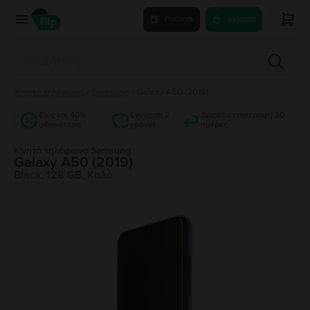
Πούλησε
Αγόρασε
Κινητά τηλέφωνα
/
Samsung
/
Galaxy A50 (2019)
Έως και 40%
Εγγύηση 2
Δωρεάν επιστροφή 30
φθηνότερα
χρόνια
ημέρες
Κινητό τηλέφωνο Samsung
Galaxy A50 (2019)
Black, 128 GB, Καλό