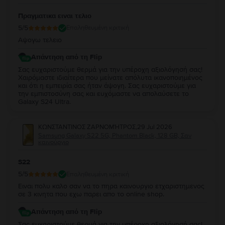
Πραγματικα ειναι τελιο
5
/5
Επαληθευμένη κριτική
Αψογω τελειο
Απάντηση από τη Flip
Σας ευχαριστούμε θερμά για την υπέροχη αξιολόγησή σας!
Χαιρόμαστε ιδιαίτερα που μείνατε απόλυτα ικανοποιημένος
και ότι η εμπειρία σας ήταν άψογη. Σας ευχαριστούμε για
την εμπιστοσύνη σας και ευχόμαστε να απολαύσετε το
Galaxy S24 Ultra.
ΚΩΝΣΤΑΝΤΙΝΟΣ ΖΑΡΝΟΜΉΤΡΟΣ
,
29 Jul 2026
Samsung Galaxy S22 5G, Phantom Black, 128 GB, Σαν
καινούργιο
S22
5
/5
Επαληθευμένη κριτική
Ειναι πολυ καλο σαν να το πηρα καινουργιο ετχαριστημενος
σε 3 κινητα που εχω παρει απο το online shop.
Απάντηση από τη Flip
Σας ευχαριστούμε θερμά για την υπέροχη αξιολόγησή σας!