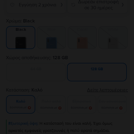
Δωρεάν επιστροφή
Εγγύηση 2 χρόνια
❯
❯
σε 30 ημέρες
Χρώμα:
Black
Blue
Coral
White
Black
Χώρος αποθήκευσης:
128 GB
64 GB
128 GB
Κατάσταση:
Καλό
Δείτε λεπτομέρειες
Πολύ καλό
Εξαιρετικό
Σαν καινούργιο
Καλό
Ειδοποίησε με!
Ειδοποίησε με!
Ειδοποίησε με!
Ειδοποίησε με!
Εξωτερική όψη:
Η κατάστασή του είναι καλή. Έχει όμως
αρκετές εμφανείς γρατζουνιές ή πολύ ορατά σημάδια.