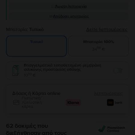
Άριστη λειτουργία
Απόδοση μπαταρίας
Μπαταρία:
Τυπικό
Δείτε λεπτομέρειες
Μπαταρία 100%
Τυπικό
99
34
€
Επαγγελματικά τοποθετημένη μεμβράνη
σιλικόνης προστασίας οθόνης
Enable
99
10
€
Δόσεις ή Κάρτα online
λεπτομέρειες
Πιστωτική/
Χρεωστική
κάρτα
62 δοκιμές που
διεξήχθησαν από τους