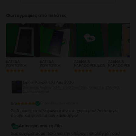
5
4
Φωτογραφίες από πελάτες
3
2
1
ΕΛΠΙΔΑ
ΕΛΠΙΔΑ
ALENA S.
ALENA S.
ΚΟΥΠΟΥΚΗ
ΚΟΥΠΟΥΚΗ
PAPADOPOULOS
PAPADOPOUL
Ειρήνη Κουρέλη
,
03 Aug 2026
Samsung Galaxy S24 FE 5G Dual Sim, Graphite, 256 GB,
Σαν καινούργιο
5
/5
Επαληθευμένη κριτική
Σε 3 μέρες το τηλέφωνο ήταν στα χέρια μου! Λειτουργεί
άψογα και φαίνεται σαν καινούργιο!
Απάντηση από τη Flip
Σας ευχαριστούμε πολύ για την υπέροχη αξιολόγησή σας!