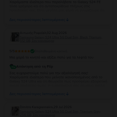
Χαιρόμαστε ιδιαίτερα που παραλάβατε το Galaxy S24 FE
τόσο γρήγορα και ότι ανταποκρίθηκε πλήρως στις
προσδοκίες σας. Είναι μεγάλη μας χαρά να γνωρίζουμε ότι
λειτουργεί άψογα και ότι η κατάστασή της σας άφησε
απόλυτα ικανοποιημένη. Σας ευχαριστούμε για την
Δες περισσότερες λεπτομέρειες
εμπιστοσύνη σας και σας ευχόμαστε να χαρείτε τη νέα σας
συσκευή!
Aντωνής Ροφαϊελ
,
02 Aug 2026
Samsung Galaxy S24 Ultra 5G Dual Sim, Black Titanium,
512 GB, Σαν καινούργιο
5
/5
Επαληθευμένη κριτική
Μια χαρά το κινητό και αξίζει πολύ για τα λεφτά του
Απάντηση από τη Flip
Σας ευχαριστούμε πολύ για την αξιολόγησή σας!
Χαιρόμαστε ιδιαίτερα που μείνατε ικανοποιημένος από το
Galaxy S24 Ultra και ότι θεωρείτε πως προσφέρει εξαιρετική
σχέση ποιότητας-τιμής. Η εμπιστοσύνη σας σημαίνει πολλά
για εμάς. Να χαρείτε τη νέα σας συσκευή και θα χαρούμε να
Δες περισσότερες λεπτομέρειες
σας εξυπηρετήσουμε ξανά στο μέλλον!
Dimitris Karagiannakis
,
29 Jul 2026
Samsung Galaxy S24 Ultra 5G Dual Sim, Titanium Grey,
256 GB, Σαν καινούργιο