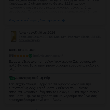
Χαιρόμαστε ιδιαίτερα που το Galaxy S22 ήταν σαν
καινούργια και ότι έχετε μείνει ικανοποιημένος από τις
αγορές σας. Το γεγονός ότι μας έχετε εμπιστευτεί ήδη για
τρεις αγορές σημαίνει πολλά για εμάς και σας ευχαριστούμε
ειλικρινά για τη στήριξή σας. Σας ευχόμαστε να απολαύσετε
Δες περισσότερες λεπτομέρειες
τη νέα σας συσκευή και θα χαρούμε να σας
εξυπηρετήσουμε ξανά στο μέλλον!
Αννα Καρνεζη
,
16 Jul 2026
Samsung Galaxy S22 5G Dual Sim, Phantom Black, 128 GB,
Σαν καινούργιο
Ειστε εξαιρετικοι
5
/5
Επαληθευμένη κριτική
Είσαστε εξερετικοι το προϊόν ήταν άψογο Σας ευχαριστώ
πολύ Θα σας ξανά προτιμήσω σίγουρα ευχαριστώ πολύ για
ολα
Απάντηση από τη Flip
Σας ευχαριστούμε θερμά για τα όμορφα λόγια και την
εμπιστοσύνη σας! Χαιρόμαστε ιδιαίτερα που μείνατε
απόλυτα ικανοποιημένη από τo Galaxy S22 και την εμπειρία
σας με τη Flip. Να to χαρείτε και θα χαρούμε πολύ να σας
εξυπηρετήσουμε ξανά στο μέλλον!