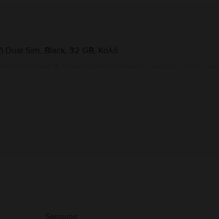
 Dual Sim, Black, 32 GB, Καλό
Samsung Galaxy A, δανειζόμενη στιλιστικές γραμμές από τα μο
ρά Samsung Galaxy A ταιριάζει απόλυτα στο χέρι του χρήστη. Τ
όνη 5.2", τη RAM 3GB και δύο κάμερες, μία μπροστινή και μία κ
Πληροφορίες Κατασκευαστή
υ αφορούν το προϊόν.
Samsung