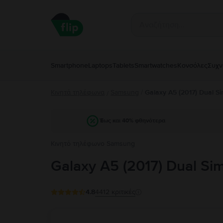
Smartphone
Laptops
Tablets
Smartwatches
Κονσόλες
Συχν
Κινητά τηλέφωνα
Samsung
/
Galaxy A5 (2017) Dual S
/
Έως και 40% φθηνότερα
Κινητό τηλέφωνο Samsung
Galaxy A5 (2017) Dual Si
4.8
4412
κριτικές