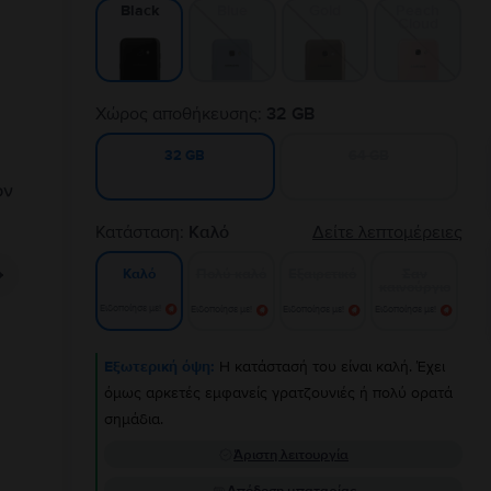
Blue
Gold
Peach
Black
Cloud
Χώρος αποθήκευσης:
32 GB
64 GB
32 GB
Κατάσταση:
Καλό
Δείτε λεπτομέρειες
Πολύ καλό
Εξαιρετικό
Σαν
Καλό
καινούργιο
Ειδοποίησε με!
Ειδοποίησε με!
Ειδοποίησε με!
Ειδοποίησε με!
Εξωτερική όψη:
Η κατάστασή του είναι καλή. Έχει
όμως αρκετές εμφανείς γρατζουνιές ή πολύ ορατά
σημάδια.
Άριστη λειτουργία