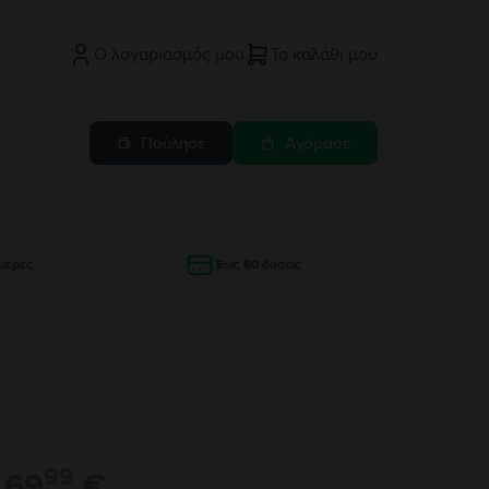
Ο λογαριασμός μου
Το καλάθι μου
Πούλησε
Αγόρασε
μέρες
Έως 60 δόσεις
99
69
€