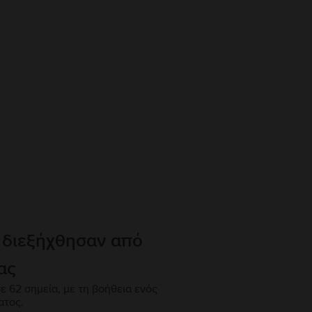
 διεξήχθησαν από
ας
ε 62 σημεία, με τη βοήθεια ενός
ατος.