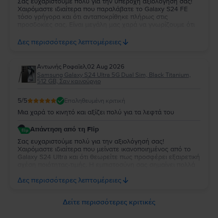
Σας ευχαριστούμε πολύ για την υπέροχη αξιολόγησή σας!
Χαιρόμαστε ιδιαίτερα που παραλάβατε το Galaxy S24 FE
τόσο γρήγορα και ότι ανταποκρίθηκε πλήρως στις
προσδοκίες σας. Είναι μεγάλη μας χαρά να γνωρίζουμε ότι
λειτουργεί άψογα και ότι η κατάστασή της σας άφησε
απόλυτα ικανοποιημένη. Σας ευχαριστούμε για την
Δες περισσότερες λεπτομέρειες
εμπιστοσύνη σας και σας ευχόμαστε να χαρείτε τη νέα σας
συσκευή!
Aντωνής Ροφαϊελ
,
02 Aug 2026
Samsung Galaxy S24 Ultra 5G Dual Sim, Black Titanium,
512 GB, Σαν καινούργιο
5
/5
Επαληθευμένη κριτική
Μια χαρά το κινητό και αξίζει πολύ για τα λεφτά του
Απάντηση από τη Flip
Σας ευχαριστούμε πολύ για την αξιολόγησή σας!
Χαιρόμαστε ιδιαίτερα που μείνατε ικανοποιημένος από το
Galaxy S24 Ultra και ότι θεωρείτε πως προσφέρει εξαιρετική
σχέση ποιότητας-τιμής. Η εμπιστοσύνη σας σημαίνει πολλά
για εμάς. Να χαρείτε τη νέα σας συσκευή και θα χαρούμε να
Δες περισσότερες λεπτομέρειες
σας εξυπηρετήσουμε ξανά στο μέλλον!
Δείτε περισσότερες κριτικές