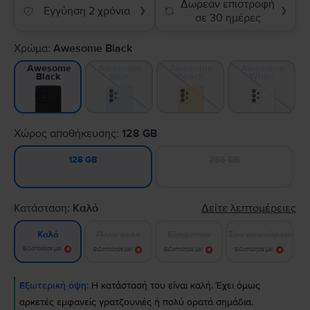
Δωρεάν επιστροφή
Εγγύηση 2 χρόνια
❯
❯
σε 30 ημέρες
Χρώμα:
Awesome Black
Awesome
Awesome
Awesome
Awesome
Blue
Peach
White
Black
Χώρος αποθήκευσης:
128 GB
256 GB
128 GB
Κατάσταση:
Καλό
Δείτε λεπτομέρειες
Πολύ καλό
Εξαιρετικό
Σαν καινούργιο
Καλό
Ειδοποίησε με!
Ειδοποίησε με!
Ειδοποίησε με!
Ειδοποίησε με!
Εξωτερική όψη:
Η κατάστασή του είναι καλή. Έχει όμως
αρκετές εμφανείς γρατζουνιές ή πολύ ορατά σημάδια.