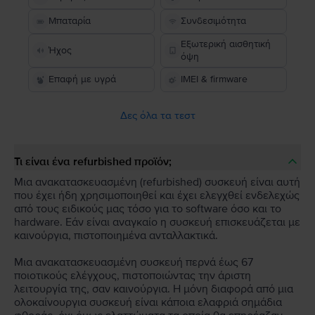
Μπαταρία
Συνδεσιμότητα
Εξωτερική αισθητική
Ήχος
όψη
Επαφή με υγρά
IMEI & firmware
Δες όλα τα τεστ
Τι είναι ένα refurbished προϊόν;
Μια ανακατασκευασμένη (refurbished) συσκευή είναι αυτή
που έχει ήδη χρησιμοποιηθεί και έχει ελεγχθεί ενδελεχώς
από τους ειδικούς μας τόσο για το software όσο και το
hardware. Εάν είναι αναγκαίο η συσκευή επισκευάζεται με
καινούργια, πιστοποιημένα ανταλλακτικά.
Μια ανακατασκευασμένη συσκευή περνά έως 67
ποιοτικούς ελέγχους, πιστοποιώντας την άριστη
λειτουργία της, σαν καινούργια. Η μόνη διαφορά από μια
ολοκαίνουργια συσκευή είναι κάποια ελαφριά σημάδια