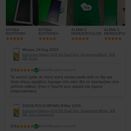
1
ΕΛΠΙΔΑ
ΕΛΠΙΔΑ
ALENA S.
ALENA S.
ΚΟΥΠΟΥΚΗ
ΚΟΥΠΟΥΚΗ
PAPADOPOULOS
PAPADOPOUL
Μάριος
,
04 Aug 2024
Samsung Galaxy A33 5G Dual Sim, Awesome Black, 128
GB, Καλό
5
/5
Επαληθευμένη κριτική
Το κινητό ήρθε σε πολύ καλή συσκευασία από το flip και
ήταν όπως ακριβώς έγραφε στο σάιτ. Θα το προτιμήσω στο
μέλλον καθώς ήταν η πρώτη μου αγορά και ήμουν
επιφυλακτικος
ZISIOS POLICHRONIS
,
14 Mar 2025
Samsung Galaxy A33 5G Dual Sim, Awesome White, 128
GB, Σαν καινούργιο
5
/5
Επαληθευμένη κριτική