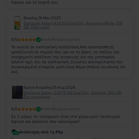
Άψογο για τα λεφτά του.
Βασιλης
,
18 Mar 2025
Samsung Galaxy A33 5G Dual Sim, Awesome White, 128
GB, Πολύ καλό
5
/5
Επαληθευμένη κριτική
Το κινητό σε εκπληκτική κατάσταση.Μια αναιπαισθητη
γρατζουνιά σε σημείο που για να τη βρεις ,το παίζεις και
στοίχημα.Η απόδοση της συσκευής και της μπαταρίας
ΑΑΑ.Η τιμή του δε εκπληκτική..Συνιστω ανεπιφύλακτα την
συγκεκριμένη εταιρεία ,γιατί είναι θέμα σπάνιο να κάνεις ότι
λες.
Ειρήνη Κουρέλη
,
03 Aug 2026
Samsung Galaxy S24 FE 5G Dual Sim, Graphite, 256 GB,
Σαν καινούργιο
5
/5
Επαληθευμένη κριτική
Σε 3 μέρες το τηλέφωνο ήταν στα χέρια μου! Λειτουργεί
άψογα και φαίνεται σαν καινούργιο!
Απάντηση από τη Flip