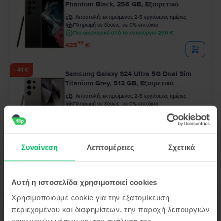
Phantom Black, 256 GB, Εξαιρετικό
Αποστολή:
εκτιμώμενος 2-5 εργάσιμες ημέρες
Πληρωμή σε δόσεις, με 0% επιτόκιο
Πιο οικονομικό από το καινούργιο 260 €
99
425
€
- 41 €
Samsung Galaxy S24 Ultra 5G Dual Sim
Titanium Grey, 512 GB, Εξαιρετικό
Αποστολή:
εκτιμώμενος 2-5 εργάσιμες ημέρες
Πληρωμή σε δόσεις, με 0% επιτόκιο
Πιο οικονομικό από το καινούργιο 328 €
99
625
€
99
666
€
Συναίνεση
Λεπτομέρειες
Σχετικά
Αυτή η ιστοσελίδα χρησιμοποιεί cookies
Χρησιμοποιούμε cookie για την εξατομίκευση
περιεχομένου και διαφημίσεων, την παροχή λειτουργιών
Περιγραφή