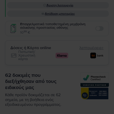
Άριστη λειτουργία
Απόδοση μπαταρίας
Επαγγελματικά τοποθετημένη μεμβράνη
σιλικόνης προστασίας οθόνης
Enable
99
10
€
Δόσεις ή Κάρτα online
λεπτομέρειες
Πιστωτική/
Χρεωστική
κάρτα
62 δοκιμές που
διεξήχθησαν από τους
ειδικούς μας
Κάθε προϊόν δοκιμάζεται σε 62
σημεία, με τη βοήθεια ενός
εξειδικευμένου προγράμματος.