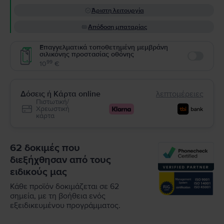
Άριστη λειτουργία
Απόδοση μπαταρίας
Επαγγελματικά τοποθετημένη μεμβράνη
σιλικόνης προστασίας οθόνης
Enable
99
10
€
Δόσεις ή Κάρτα online
λεπτομέρειες
Πιστωτική/
Χρεωστική
κάρτα
62 δοκιμές που
διεξήχθησαν από τους
ειδικούς μας
Κάθε προϊόν δοκιμάζεται σε 62
σημεία, με τη βοήθεια ενός
εξειδικευμένου προγράμματος.