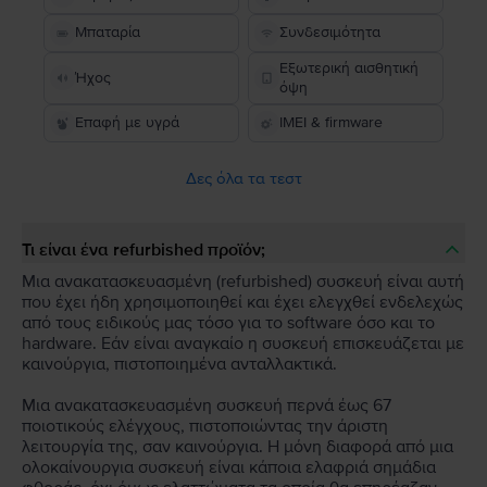
Μπαταρία
Συνδεσιμότητα
Εξωτερική αισθητική
Ήχος
όψη
Επαφή με υγρά
IMEI & firmware
Δες όλα τα τεστ
Τι είναι ένα refurbished προϊόν;
Μια ανακατασκευασμένη (refurbished) συσκευή είναι αυτή
που έχει ήδη χρησιμοποιηθεί και έχει ελεγχθεί ενδελεχώς
από τους ειδικούς μας τόσο για το software όσο και το
hardware. Εάν είναι αναγκαίο η συσκευή επισκευάζεται με
καινούργια, πιστοποιημένα ανταλλακτικά.
Μια ανακατασκευασμένη συσκευή περνά έως 67
ποιοτικούς ελέγχους, πιστοποιώντας την άριστη
λειτουργία της, σαν καινούργια. Η μόνη διαφορά από μια
ολοκαίνουργια συσκευή είναι κάποια ελαφριά σημάδια