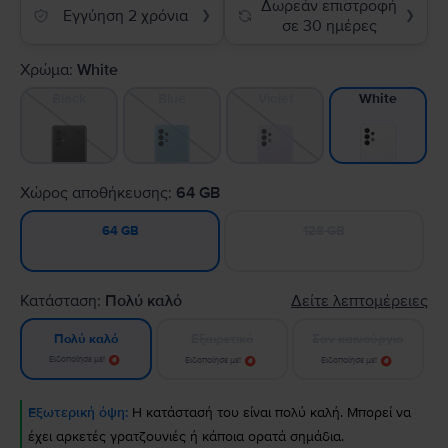
Δωρεάν επιστροφή
Εγγύηση 2 χρόνια
❯
❯
σε 30 ημέρες
Χρώμα:
White
Black
Blue
Violet
White
Χώρος αποθήκευσης:
64 GB
128 GB
64 GB
Κατάσταση:
Πολύ καλό
Δείτε λεπτομέρειες
Εξαιρετικό
Σαν καινούργιο
Πολύ καλό
Ειδοποίησε με!
Ειδοποίησε με!
Ειδοποίησε με!
Εξωτερική όψη:
Η κατάστασή του είναι πολύ καλή. Μπορεί να
έχει αρκετές γρατζουνιές ή κάποια ορατά σημάδια.