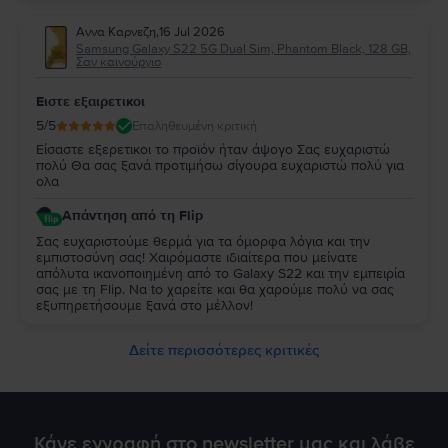
εξυπηρετήσουμε ξανά στο μέλλον!
Αννα Καρνεζη
,
16 Jul 2026
Samsung Galaxy S22 5G Dual Sim, Phantom Black, 128 GB,
Σαν καινούργιο
Ειστε εξαιρετικοι
5
/5
Επαληθευμένη κριτική
Είσαστε εξερετικοι το προϊόν ήταν άψογο Σας ευχαριστώ
πολύ Θα σας ξανά προτιμήσω σίγουρα ευχαριστώ πολύ για
ολα
Απάντηση από τη Flip
Σας ευχαριστούμε θερμά για τα όμορφα λόγια και την
εμπιστοσύνη σας! Χαιρόμαστε ιδιαίτερα που μείνατε
απόλυτα ικανοποιημένη από τo Galaxy S22 και την εμπειρία
σας με τη Flip. Να to χαρείτε και θα χαρούμε πολύ να σας
εξυπηρετήσουμε ξανά στο μέλλον!
Δείτε περισσότερες κριτικές
Κάνε εγγραφή στο newsletter μας και λάβε