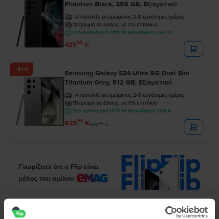
Phantom Black, 256 GB, Εξαιρετικό
Αποστολή:
εκτιμώμενος 2-5 εργάσιμες ημέρες
Πληρωμή σε δόσεις, με 0% επιτόκιο
Πιο οικονομικό από το καινούργιο 260 €
99
425
€
- 41 €
Samsung Galaxy S24 Ultra 5G Dual Sim
Titanium Grey, 512 GB, Εξαιρετικό
Αποστολή:
εκτιμώμενος 2-5 εργάσιμες ημέρες
Πληρωμή σε δόσεις, με 0% επιτόκιο
Πιο οικονομικό από το καινούργιο 328 €
99
625
€
99
666
€
Περιγραφή