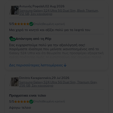
συσκευή!
Aντωνής Ροφαϊελ
,
02 Aug 2026
Samsung Galaxy S24 Ultra 5G Dual Sim, Black Titanium,
512 GB, Σαν καινούργιο
5
/5
Επαληθευμένη κριτική
Μια χαρά το κινητό και αξίζει πολύ για τα λεφτά του
Απάντηση από τη Flip
Σας ευχαριστούμε πολύ για την αξιολόγησή σας!
Χαιρόμαστε ιδιαίτερα που μείνατε ικανοποιημένος από το
Galaxy S24 Ultra και ότι θεωρείτε πως προσφέρει εξαιρετική
σχέση ποιότητας-τιμής. Η εμπιστοσύνη σας σημαίνει πολλά
για εμάς. Να χαρείτε τη νέα σας συσκευή και θα χαρούμε να
Δες περισσότερες λεπτομέρειες
σας εξυπηρετήσουμε ξανά στο μέλλον!
Dimitris Karagiannakis
,
29 Jul 2026
Samsung Galaxy S24 Ultra 5G Dual Sim, Titanium Grey,
256 GB, Σαν καινούργιο
Πραγματικα ειναι τελιο
5
/5
Επαληθευμένη κριτική
Αψογω τελειο