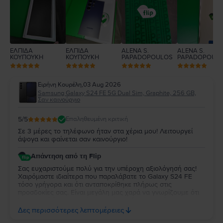
1
ΕΛΠΙΔΑ
ΕΛΠΙΔΑ
ALENA S.
ALENA S.
ΚΟΥΠΟΥΚΗ
ΚΟΥΠΟΥΚΗ
PAPADOPOULOS
PAPADOPOUL
Ειρήνη Κουρέλη
,
03 Aug 2026
Samsung Galaxy S24 FE 5G Dual Sim, Graphite, 256 GB,
Σαν καινούργιο
5
/5
Επαληθευμένη κριτική
Σε 3 μέρες το τηλέφωνο ήταν στα χέρια μου! Λειτουργεί
άψογα και φαίνεται σαν καινούργιο!
Απάντηση από τη Flip
Σας ευχαριστούμε πολύ για την υπέροχη αξιολόγησή σας!
Χαιρόμαστε ιδιαίτερα που παραλάβατε το Galaxy S24 FE
τόσο γρήγορα και ότι ανταποκρίθηκε πλήρως στις
προσδοκίες σας. Είναι μεγάλη μας χαρά να γνωρίζουμε ότι
λειτουργεί άψογα και ότι η κατάστασή της σας άφησε
απόλυτα ικανοποιημένη. Σας ευχαριστούμε για την
Δες περισσότερες λεπτομέρειες
εμπιστοσύνη σας και σας ευχόμαστε να χαρείτε τη νέα σας