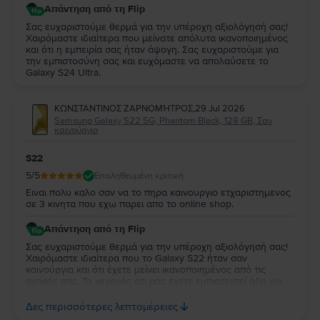
Απάντηση από τη Flip
Σας ευχαριστούμε θερμά για την υπέροχη αξιολόγησή σας!
Χαιρόμαστε ιδιαίτερα που μείνατε απόλυτα ικανοποιημένος
και ότι η εμπειρία σας ήταν άψογη. Σας ευχαριστούμε για
την εμπιστοσύνη σας και ευχόμαστε να απολαύσετε το
Galaxy S24 Ultra.
ΚΩΝΣΤΑΝΤΙΝΟΣ ΖΑΡΝΟΜΉΤΡΟΣ
,
29 Jul 2026
Samsung Galaxy S22 5G, Phantom Black, 128 GB, Σαν
καινούργιο
S22
5
/5
Επαληθευμένη κριτική
Ειναι πολυ καλο σαν να το πηρα καινουργιο ετχαριστημενος
σε 3 κινητα που εχω παρει απο το online shop.
Απάντηση από τη Flip
Σας ευχαριστούμε θερμά για την υπέροχη αξιολόγησή σας!
Χαιρόμαστε ιδιαίτερα που το Galaxy S22 ήταν σαν
καινούργια και ότι έχετε μείνει ικανοποιημένος από τις
αγορές σας. Το γεγονός ότι μας έχετε εμπιστευτεί ήδη για
τρεις αγορές σημαίνει πολλά για εμάς και σας ευχαριστούμε
ειλικρινά για τη στήριξή σας. Σας ευχόμαστε να απολαύσετε
Δες περισσότερες λεπτομέρειες
τη νέα σας συσκευή και θα χαρούμε να σας