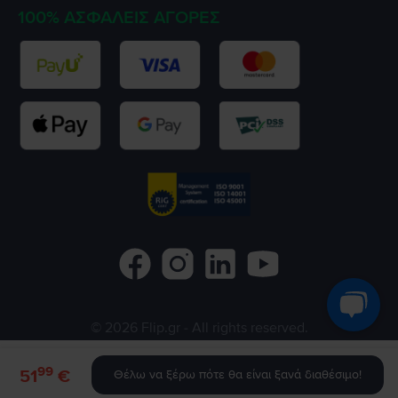
100% ΑΣΦΑΛΕΊΣ ΑΓΟΡΈΣ
©
2026
Flip.gr
- All rights reserved.
Flip.ro
Flip.bg
Rejoy.hu
99
51
€
Θέλω να ξέρω πότε θα είναι ξανά διαθέσιμο!