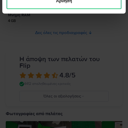
Άρνηση
Τύπος SIM
το προϊόν.
Nano-SIM
Παρακαλώ διαβάστε το εγχειρίδιο.
Μνήμη RAM
4 GB
Δες όλες τις προδιαγραφές
Η άποψη των πελατών του
Flip
4.8
/5
4412 επαληθευμένες κριτικές
Όλες οι αξιολογήσεις
5
4
Φωτογραφίες από πελάτες
3
2