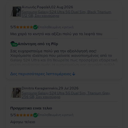
συσκευή!
Aντωνής Ροφαϊελ
,
02 Aug 2026
Samsung Galaxy S24 Ultra 5G Dual Sim, Black Titanium,
512 GB, Σαν καινούργιο
5
/5
Επαληθευμένη κριτική
Μια χαρά το κινητό και αξίζει πολύ για τα λεφτά του
Απάντηση από τη Flip
Σας ευχαριστούμε πολύ για την αξιολόγησή σας!
Χαιρόμαστε ιδιαίτερα που μείνατε ικανοποιημένος από το
Galaxy S24 Ultra και ότι θεωρείτε πως προσφέρει εξαιρετική
σχέση ποιότητας-τιμής. Η εμπιστοσύνη σας σημαίνει πολλά
για εμάς. Να χαρείτε τη νέα σας συσκευή και θα χαρούμε να
Δες περισσότερες λεπτομέρειες
σας εξυπηρετήσουμε ξανά στο μέλλον!
Dimitris Karagiannakis
,
29 Jul 2026
Samsung Galaxy S24 Ultra 5G Dual Sim, Titanium Grey,
256 GB, Σαν καινούργιο
Πραγματικα ειναι τελιο
5
/5
Επαληθευμένη κριτική
Αψογω τελειο