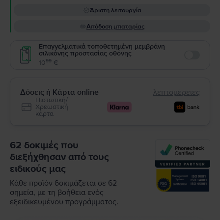
Άριστη λειτουργία
Απόδοση μπαταρίας
Επαγγελματικά τοποθετημένη μεμβράνη
σιλικόνης προστασίας οθόνης
Enable
99
10
€
Δόσεις ή Κάρτα online
λεπτομέρειες
Πιστωτική/
Χρεωστική
κάρτα
62 δοκιμές που
διεξήχθησαν από τους
ειδικούς μας
Κάθε προϊόν δοκιμάζεται σε 62
σημεία, με τη βοήθεια ενός
εξειδικευμένου προγράμματος.