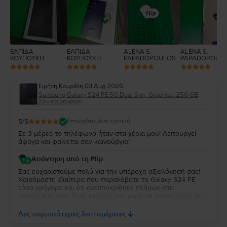
1
ΕΛΠΙΔΑ
ΕΛΠΙΔΑ
ALENA S.
ALENA S.
ΚΟΥΠΟΥΚΗ
ΚΟΥΠΟΥΚΗ
PAPADOPOULOS
PAPADOPOUL
Ειρήνη Κουρέλη
,
03 Aug 2026
Samsung Galaxy S24 FE 5G Dual Sim, Graphite, 256 GB,
Σαν καινούργιο
5
/5
Επαληθευμένη κριτική
Σε 3 μέρες το τηλέφωνο ήταν στα χέρια μου! Λειτουργεί
άψογα και φαίνεται σαν καινούργιο!
Απάντηση από τη Flip
Σας ευχαριστούμε πολύ για την υπέροχη αξιολόγησή σας!
Χαιρόμαστε ιδιαίτερα που παραλάβατε το Galaxy S24 FE
τόσο γρήγορα και ότι ανταποκρίθηκε πλήρως στις
προσδοκίες σας. Είναι μεγάλη μας χαρά να γνωρίζουμε ότι
λειτουργεί άψογα και ότι η κατάστασή της σας άφησε
απόλυτα ικανοποιημένη. Σας ευχαριστούμε για την
Δες περισσότερες λεπτομέρειες
εμπιστοσύνη σας και σας ευχόμαστε να χαρείτε τη νέα σας