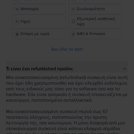
Μπαταρία
Συνδεσιμότητα
Εξωτερική αισθητική
Ήχος
όψη
Επαφή με υγρά
IMEI & firmware
Δες όλα τα τεστ
Τι είναι ένα refurbished προϊόν;
Μια ανακατασκευασμένη (refurbished) συσκευή είναι αυτή
που έχει ήδη χρησιμοποιηθεί και έχει ελεγχθεί ενδελεχώς
από τους ειδικούς μας τόσο για το software όσο και το
hardware. Εάν είναι αναγκαίο η συσκευή επισκευάζεται με
καινούργια, πιστοποιημένα ανταλλακτικά.
Μια ανακατασκευασμένη συσκευή περνά έως 67
ποιοτικούς ελέγχους, πιστοποιώντας την άριστη
λειτουργία της, σαν καινούργια. Η μόνη διαφορά από μια
ολοκαίνουργια συσκευή είναι κάποια ελαφριά σημάδια