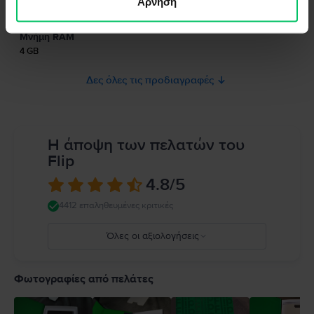
Άρνηση
Τύπος SIM
το προϊόν.
Nano-SIM
Παρακαλώ διαβάστε το εγχειρίδιο.
Μνήμη RAM
4 GB
Δες όλες τις προδιαγραφές
Η άποψη των πελατών του
Flip
4.8
/5
4412 επαληθευμένες κριτικές
Όλες οι αξιολογήσεις
5
4
Φωτογραφίες από πελάτες
3
2