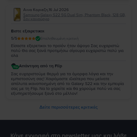
εξυπηρετήσουμε ξανά στο μέλλον!
Αννα Καρνεζη
,
16 Jul 2026
Samsung Galaxy S22 5G Dual Sim, Phantom Black, 128 GB,
Σαν καινούργιο
Ειστε εξαιρετικοι
5
/5
Επαληθευμένη κριτική
Είσαστε εξερετικοι το προϊόν ήταν άψογο Σας ευχαριστώ
πολύ Θα σας ξανά προτιμήσω σίγουρα ευχαριστώ πολύ για
ολα
Απάντηση από τη Flip
Σας ευχαριστούμε θερμά για τα όμορφα λόγια και την
εμπιστοσύνη σας! Χαιρόμαστε ιδιαίτερα που μείνατε
απόλυτα ικανοποιημένη από τo Galaxy S22 και την εμπειρία
σας με τη Flip. Να to χαρείτε και θα χαρούμε πολύ να σας
εξυπηρετήσουμε ξανά στο μέλλον!
Δείτε περισσότερες κριτικές
Κάνε εγγραφή στο newsletter μας και λάβε