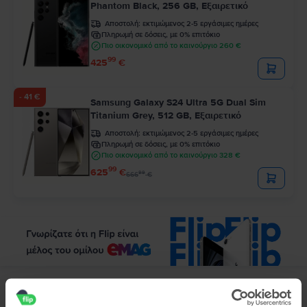
Phantom Black, 256 GB, Εξαιρετικό
Αποστολή:
εκτιμώμενος 2-5 εργάσιμες ημέρες
Πληρωμή σε δόσεις, με 0% επιτόκιο
Πιο οικονομικό από το καινούργιο 260 €
99
425
€
- 41 €
Samsung Galaxy S24 Ultra 5G Dual Sim
Titanium Grey, 512 GB, Εξαιρετικό
Αποστολή:
εκτιμώμενος 2-5 εργάσιμες ημέρες
Πληρωμή σε δόσεις, με 0% επιτόκιο
Πιο οικονομικό από το καινούργιο 328 €
99
625
€
99
666
€
Περιγραφή