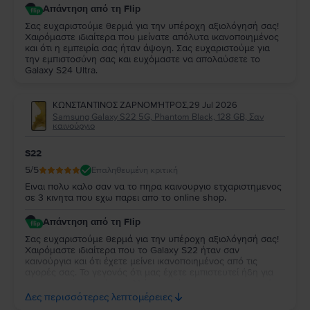
Απάντηση από τη Flip
Σας ευχαριστούμε θερμά για την υπέροχη αξιολόγησή σας!
Χαιρόμαστε ιδιαίτερα που μείνατε απόλυτα ικανοποιημένος
και ότι η εμπειρία σας ήταν άψογη. Σας ευχαριστούμε για
την εμπιστοσύνη σας και ευχόμαστε να απολαύσετε το
Galaxy S24 Ultra.
ΚΩΝΣΤΑΝΤΙΝΟΣ ΖΑΡΝΟΜΉΤΡΟΣ
,
29 Jul 2026
Samsung Galaxy S22 5G, Phantom Black, 128 GB, Σαν
καινούργιο
S22
5
/5
Επαληθευμένη κριτική
Ειναι πολυ καλο σαν να το πηρα καινουργιο ετχαριστημενος
σε 3 κινητα που εχω παρει απο το online shop.
Απάντηση από τη Flip
Σας ευχαριστούμε θερμά για την υπέροχη αξιολόγησή σας!
Χαιρόμαστε ιδιαίτερα που το Galaxy S22 ήταν σαν
καινούργια και ότι έχετε μείνει ικανοποιημένος από τις
αγορές σας. Το γεγονός ότι μας έχετε εμπιστευτεί ήδη για
τρεις αγορές σημαίνει πολλά για εμάς και σας ευχαριστούμε
ειλικρινά για τη στήριξή σας. Σας ευχόμαστε να απολαύσετε
Δες περισσότερες λεπτομέρειες
τη νέα σας συσκευή και θα χαρούμε να σας