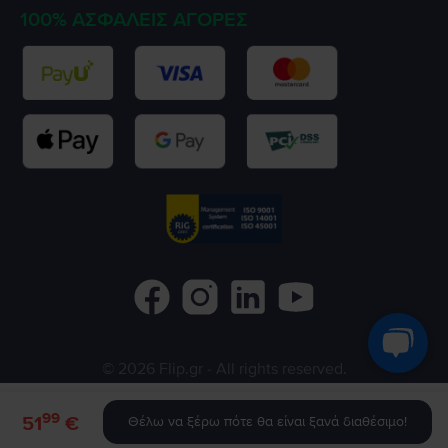
100% ΑΣΦΑΛΕΊΣ ΑΓΟΡΈΣ
©
2026
Flip.gr
- All rights reserved.
Flip.ro
Flip.bg
Rejoy.hu
99
51
€
Θέλω να ξέρω πότε θα είναι ξανά διαθέσιμο!