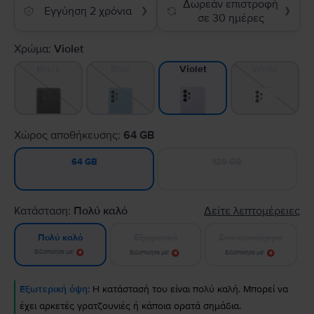
Δωρεάν επιστροφή
Εγγύηση 2 χρόνια
❯
❯
σε 30 ημέρες
Χρώμα:
Violet
Black
Blue
White
Violet
Χώρος αποθήκευσης:
64 GB
128 GB
64 GB
Κατάσταση:
Πολύ καλό
Δείτε λεπτομέρειες
Εξαιρετικό
Σαν καινούργιο
Πολύ καλό
Ειδοποίησε με!
Ειδοποίησε με!
Ειδοποίησε με!
Εξωτερική όψη:
Η κατάστασή του είναι πολύ καλή. Μπορεί να
έχει αρκετές γρατζουνιές ή κάποια ορατά σημάδια.