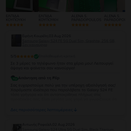
ΕΛΠΙΔΑ
ΕΛΠΙΔΑ
ALENA S.
ALENA S.
ΚΟΥΠΟΥΚΗ
ΚΟΥΠΟΥΚΗ
PAPADOPOULOS
PAPADOPOUL
Ειρήνη Κουρέλη
,
03 Aug 2026
Samsung Galaxy S24 FE 5G Dual Sim, Graphite, 256 GB,
Σαν καινούργιο
5
/5
Επαληθευμένη κριτική
Σε 3 μέρες το τηλέφωνο ήταν στα χέρια μου! Λειτουργεί
άψογα και φαίνεται σαν καινούργιο!
Απάντηση από τη Flip
Σας ευχαριστούμε πολύ για την υπέροχη αξιολόγησή σας!
Χαιρόμαστε ιδιαίτερα που παραλάβατε το Galaxy S24 FE
τόσο γρήγορα και ότι ανταποκρίθηκε πλήρως στις
προσδοκίες σας. Είναι μεγάλη μας χαρά να γνωρίζουμε ότι
λειτουργεί άψογα και ότι η κατάστασή της σας άφησε
απόλυτα ικανοποιημένη. Σας ευχαριστούμε για την
Δες περισσότερες λεπτομέρειες
εμπιστοσύνη σας και σας ευχόμαστε να χαρείτε τη νέα σας
συσκευή!
Aντωνής Ροφαϊελ
,
02 Aug 2026
Samsung Galaxy S24 Ultra 5G Dual Sim, Black Titanium,