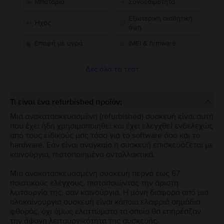
Μπαταρία
Συνδεσιμότητα
Εξωτερική αισθητική
Ήχος
όψη
Επαφή με υγρά
IMEI & firmware
Δες όλα τα τεστ
Τι είναι ένα refurbished προϊόν;
Μια ανακατασκευασμένη (refurbished) συσκευή είναι αυτή
που έχει ήδη χρησιμοποιηθεί και έχει ελεγχθεί ενδελεχώς
από τους ειδικούς μας τόσο για το software όσο και το
hardware. Εάν είναι αναγκαίο η συσκευή επισκευάζεται με
καινούργια, πιστοποιημένα ανταλλακτικά.
Μια ανακατασκευασμένη συσκευή περνά έως 67
ποιοτικούς ελέγχους, πιστοποιώντας την άριστη
λειτουργία της, σαν καινούργια. Η μόνη διαφορά από μια
ολοκαίνουργια συσκευή είναι κάποια ελαφριά σημάδια
φθοράς, όχι όμως ελαττώματα τα οποία θα επηρέαζαν
την άψογη λειτουργικότητα της συσκευής.