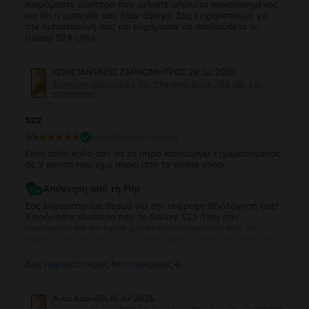
Χαιρόμαστε ιδιαίτερα που μείνατε απόλυτα ικανοποιημένος
και ότι η εμπειρία σας ήταν άψογη. Σας ευχαριστούμε για
την εμπιστοσύνη σας και ευχόμαστε να απολαύσετε το
Galaxy S24 Ultra.
ΚΩΝΣΤΑΝΤΙΝΟΣ ΖΑΡΝΟΜΉΤΡΟΣ
,
29 Jul 2026
Samsung Galaxy S22 5G, Phantom Black, 128 GB, Σαν
καινούργιο
S22
5
/5
Επαληθευμένη κριτική
Ειναι πολυ καλο σαν να το πηρα καινουργιο ετχαριστημενος
σε 3 κινητα που εχω παρει απο το online shop.
Απάντηση από τη Flip
Σας ευχαριστούμε θερμά για την υπέροχη αξιολόγησή σας!
Χαιρόμαστε ιδιαίτερα που το Galaxy S22 ήταν σαν
καινούργια και ότι έχετε μείνει ικανοποιημένος από τις
αγορές σας. Το γεγονός ότι μας έχετε εμπιστευτεί ήδη για
τρεις αγορές σημαίνει πολλά για εμάς και σας ευχαριστούμε
ειλικρινά για τη στήριξή σας. Σας ευχόμαστε να απολαύσετε
Δες περισσότερες λεπτομέρειες
τη νέα σας συσκευή και θα χαρούμε να σας
εξυπηρετήσουμε ξανά στο μέλλον!
Αννα Καρνεζη
,
16 Jul 2026