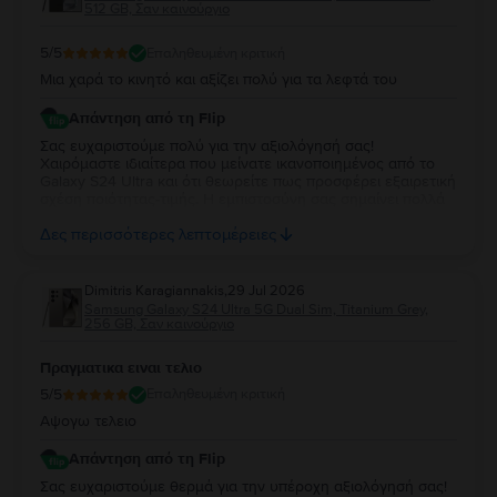
512 GB, Σαν καινούργιο
5
/5
Επαληθευμένη κριτική
Μια χαρά το κινητό και αξίζει πολύ για τα λεφτά του
Απάντηση από τη Flip
Σας ευχαριστούμε πολύ για την αξιολόγησή σας!
Χαιρόμαστε ιδιαίτερα που μείνατε ικανοποιημένος από το
Galaxy S24 Ultra και ότι θεωρείτε πως προσφέρει εξαιρετική
σχέση ποιότητας-τιμής. Η εμπιστοσύνη σας σημαίνει πολλά
για εμάς. Να χαρείτε τη νέα σας συσκευή και θα χαρούμε να
Δες περισσότερες λεπτομέρειες
σας εξυπηρετήσουμε ξανά στο μέλλον!
Dimitris Karagiannakis
,
29 Jul 2026
Samsung Galaxy S24 Ultra 5G Dual Sim, Titanium Grey,
256 GB, Σαν καινούργιο
Πραγματικα ειναι τελιο
5
/5
Επαληθευμένη κριτική
Αψογω τελειο
Απάντηση από τη Flip
Σας ευχαριστούμε θερμά για την υπέροχη αξιολόγησή σας!