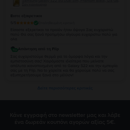
Samsung Galaxy S22 5G Dual Sim, Phantom Black, 128 GB,
Σαν καινούργιο
Ειστε εξαιρετικοι
5
/5
Επαληθευμένη κριτική
Είσαστε εξερετικοι το προϊόν ήταν άψογο Σας ευχαριστώ
πολύ Θα σας ξανά προτιμήσω σίγουρα ευχαριστώ πολύ για
ολα
Απάντηση από τη Flip
Σας ευχαριστούμε θερμά για τα όμορφα λόγια και την
εμπιστοσύνη σας! Χαιρόμαστε ιδιαίτερα που μείνατε
απόλυτα ικανοποιημένη από τo Galaxy S22 και την εμπειρία
σας με τη Flip. Να to χαρείτε και θα χαρούμε πολύ να σας
εξυπηρετήσουμε ξανά στο μέλλον!
Δείτε περισσότερες κριτικές
Κάνε εγγραφή στο newsletter μας και λάβε
ένα δωρεάν κουπόνι αγορών αξίας 5€.