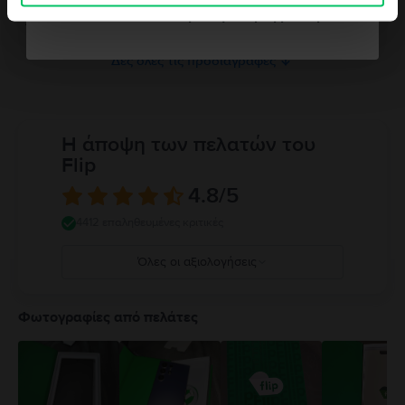
Μνήμη RAM
Δεν θέλω κουπόνι για την παραγγελία μου
4 GB
Δες όλες τις προδιαγραφές
Η άποψη των πελατών του
Flip
4.8
/5
4412 επαληθευμένες κριτικές
Όλες οι αξιολογήσεις
5
4
Φωτογραφίες από πελάτες
3
2
1