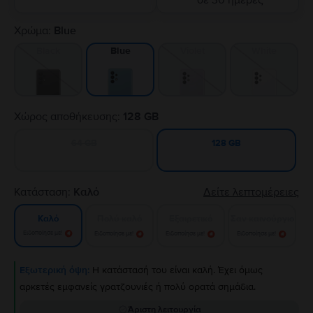
σε 30 ημέρες
Χρώμα:
Blue
Black
Violet
White
Blue
Χώρος αποθήκευσης:
128 GB
64 GB
128 GB
Κατάσταση:
Καλό
Δείτε λεπτομέρειες
Πολύ καλό
Εξαιρετικό
Σαν καινούργιο
Καλό
Ειδοποίησε με!
Ειδοποίησε με!
Ειδοποίησε με!
Ειδοποίησε με!
Εξωτερική όψη:
Η κατάστασή του είναι καλή. Έχει όμως
αρκετές εμφανείς γρατζουνιές ή πολύ ορατά σημάδια.
Άριστη λειτουργία