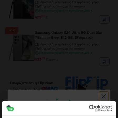
Αποστολή:
εκτιμώμενος 2-5 εργάσιμες ημέρες
Πληρωμή σε δόσεις, με 0% επιτόκιο
Πιο οικονομικό από το καινούργιο 260 €
99
425
€
- 41 €
Samsung Galaxy S24 Ultra 5G Dual Sim
Titanium Grey, 512 GB, Εξαιρετικό
Αποστολή:
εκτιμώμενος 2-5 εργάσιμες ημέρες
Πληρωμή σε δόσεις, με 0% επιτόκιο
Πιο οικονομικό από το καινούργιο 328 €
99
625
€
99
666
€
Περιγραφή
Κινητό τηλέφωνο Samsung Galaxy A32, Blue, 128 GB, Καλό