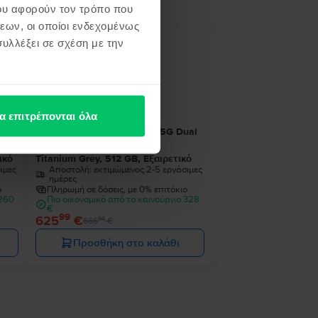
ου αφορούν τον τρόπο που
εων, οι οποίοι ενδεχομένως
υλλέξει σε σχέση με την
- 41 €
α επιτρέπονται όλα
ual
Samsung Galaxy S24 Ultra 5G Dual
Sim
ικό
Titanium Grey, 512 GB, Εξαιρετικό
ιμες
Αποστολή:
εκτιμώμενος 2-5 εργάσιμες
ημέρες
ο
Πληρωμή σε δόσεις, με 0% επιτόκιο
 260
Πιο οικονομικό από το καινούργιο 328
€
99
625
€
99
666
€
Προσθήκη στο καλάθι