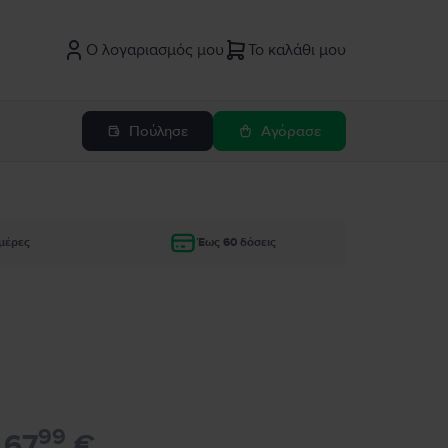
Ο λογαριασμός μου
Το καλάθι μου
Πούλησε
Αγόρασε
μέρες
Έως 60 δόσεις
99
67
€