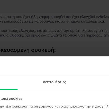
αι αυτή που έχει ήδη χρησιμοποιηθεί και έχει ελεγχθεί ενδελε
υή επισκευάζεται με καινούργια, πιστοποιημένα ανταλλακτικά.
ιοτικούς ελέγχους, πιστοποιώντας την άριστη λειτουργία της,
μάδια φθοράς, όχι όμως ελαττώματα τα οποία θα επηρέαζαν τη
ασκευασμένη συσκευή;
;
ς συσκευής;
Λεπτομέρειες
οιεί cookies
όντα παρόμοια με την αναζήτησ
την εξατομίκευση περιεχομένου και διαφημίσεων, την παροχή 