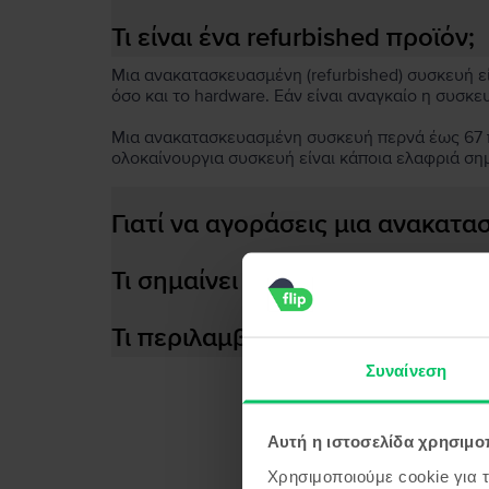
Τι είναι ένα refurbished προϊόν;
Μια ανακατασκευασμένη (refurbished) συσκευή είν
όσο και το hardware. Εάν είναι αναγκαίο η συσκε
Μια ανακατασκευασμένη συσκευή περνά έως 67 πο
ολοκαίνουργια συσκευή είναι κάποια ελαφριά ση
Γιατί να αγοράσεις μια ανακατ
Τι σημαίνει αποδοτική μπαταρία
Τι περιλαμβάνεται στο κουτί τη
Συναίνεση
Αυτή η ιστοσελίδα χρησιμοπ
Προϊ
Χρησιμοποιούμε cookie για 