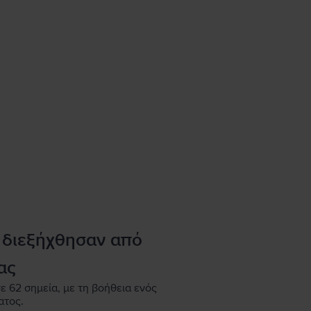
 διεξήχθησαν από
ας
ε 62 σημεία, με τη βοήθεια ενός
ατος.