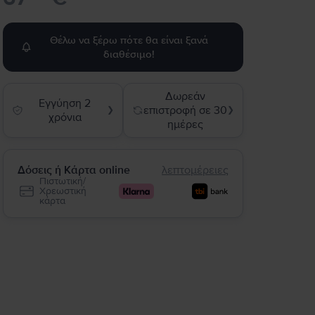
Θέλω να ξέρω πότε θα είναι ξανά
διαθέσιμο!
Δωρεάν
Εγγύηση 2
επιστροφή σε 30
❯
❯
χρόνια
ημέρες
Δόσεις ή Κάρτα online
λεπτομέρειες
Πιστωτική/
Χρεωστική
κάρτα