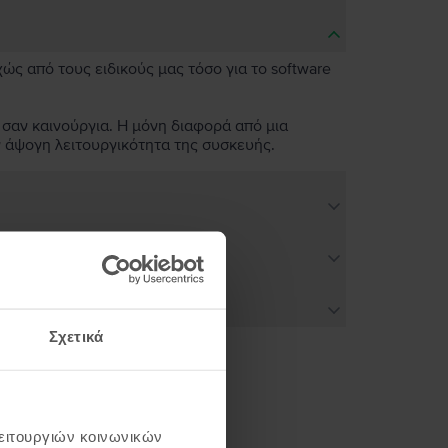
χώς από τους ειδικούς μας τόσο για το software
 σαν καινούργια. Η μόνη διαφορά από μια
ν άψογη λειτουργικότητα της συσκευής.
Σχετικά
ή σου
λειτουργιών κοινωνικών