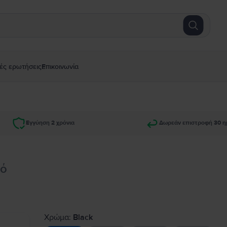
ές ερωτήσεις
Επικοινωνία
Εγγύηση 2 χρόνια
Δωρεάν επιστροφή 30 η
λό
Χρώμα:
Black