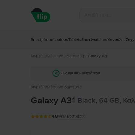
Smartphone
Laptops
Tablets
Smartwatches
Κονσόλες
Συχν
Κινητά τηλέφωνα
Samsung
/
Galaxy A31
/
Έως και 40% φθηνότερα
Κινητό τηλέφωνο Samsung
Galaxy A31
Black, 64 GB, Κα
4.8
4417
κριτικές