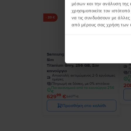
μέσων και την ανάλυση της
χρησιμοποιείτε τον ιστότοπ
να τις συνδυάσουν με άλλες
- 20 €
από μέρους σας χρήση των 
Samsung Galaxy S24 Ultra 5G Dual
Sam
Sim
Pha
Α
Titanium Grey, 256 GB, Σαν
η
καινούργιο
Π
Αποστολή:
εκτιμώμενος 2-5 εργάσιμες
Π
ημέρες
€
Πληρωμή σε δόσεις, με 0% επιτόκιο
20
Πιο οικονομικό από το καινούργιο 256
€
99
629
€
99
649
€
Προσθήκη στο καλάθι