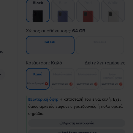
Blue
Red
White
Black
Χώρος αποθήκευσης:
64 GB
128 GB
64 GB
Κατάσταση:
Καλό
Δείτε λεπτομέρειες
Πολύ καλό
Εξαιρετικό
Σαν
Καλό
καινούργιο
Ειδοποίησε με!
Ειδοποίησε με!
Ειδοποίησε με!
Ειδοποίησε με!
Εξωτερική όψη:
Η κατάστασή του είναι καλή. Έχει
όμως αρκετές εμφανείς γρατζουνιές ή πολύ ορατά
σημάδια.
Άριστη λειτουργία