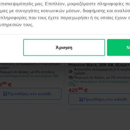
 επισκεψιμότητάς μας. Επιπλέον, μοιραζόμαστε πληροφορίες π
ό μας με συνεργάτες κοινωνικών μέσων, διαφήμισης και αναλύσ
 πληροφορίες που τους έχετε παραχωρήσει ή τις οποίες έχουν σ
υπηρεσιών τους.
Άρνηση
Ν
sung Galaxy S22 5G Dual Sim
Samsung Galaxy S22 Ultra 5G D
ntom Black, 128 GB, Πολύ καλό
Sim
ποστολή:
εκτιμώμενος 2-5 εργάσιμες
Phantom Black, 256 GB, Εξαιρετ
μέρες
Αποστολή:
εκτιμώμενος 2-5 εργάσ
ληρωμή σε δόσεις, με 0% επιτόκιο
ημέρες
ιο οικονομικό από το καινούργιο 198
Πληρωμή σε δόσεις, με 0% επιτόκι
Πιο οικονομικό από το καινούργιο
99
8
€
€
99
425
€
Προσθήκη στο καλάθι
Προσθήκη στο καλάθι