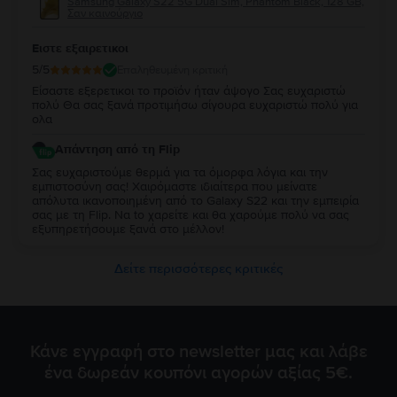
Samsung Galaxy S22 5G Dual Sim, Phantom Black, 128 GB,
Σαν καινούργιο
Ειστε εξαιρετικοι
5
/5
Επαληθευμένη κριτική
Είσαστε εξερετικοι το προϊόν ήταν άψογο Σας ευχαριστώ
πολύ Θα σας ξανά προτιμήσω σίγουρα ευχαριστώ πολύ για
ολα
Απάντηση από τη Flip
Σας ευχαριστούμε θερμά για τα όμορφα λόγια και την
εμπιστοσύνη σας! Χαιρόμαστε ιδιαίτερα που μείνατε
απόλυτα ικανοποιημένη από τo Galaxy S22 και την εμπειρία
σας με τη Flip. Να to χαρείτε και θα χαρούμε πολύ να σας
εξυπηρετήσουμε ξανά στο μέλλον!
Δείτε περισσότερες κριτικές
Κάνε εγγραφή στο newsletter μας και λάβε
ένα δωρεάν κουπόνι αγορών αξίας 5€.