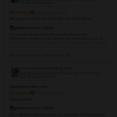
512 GB, Σαν καινούργιο
5
/5
Επαληθευμένη κριτική
Μια χαρά το κινητό και αξίζει πολύ για τα λεφτά του
Απάντηση από τη Flip
Σας ευχαριστούμε πολύ για την αξιολόγησή σας!
Χαιρόμαστε ιδιαίτερα που μείνατε ικανοποιημένος από το
Galaxy S24 Ultra και ότι θεωρείτε πως προσφέρει εξαιρετική
σχέση ποιότητας-τιμής. Η εμπιστοσύνη σας σημαίνει πολλά
για εμάς. Να χαρείτε τη νέα σας συσκευή και θα χαρούμε να
Δες περισσότερες λεπτομέρειες
σας εξυπηρετήσουμε ξανά στο μέλλον!
Dimitris Karagiannakis
,
29 Jul 2026
Samsung Galaxy S24 Ultra 5G Dual Sim, Titanium Grey,
256 GB, Σαν καινούργιο
Πραγματικα ειναι τελιο
5
/5
Επαληθευμένη κριτική
Αψογω τελειο
Απάντηση από τη Flip
Σας ευχαριστούμε θερμά για την υπέροχη αξιολόγησή σας!