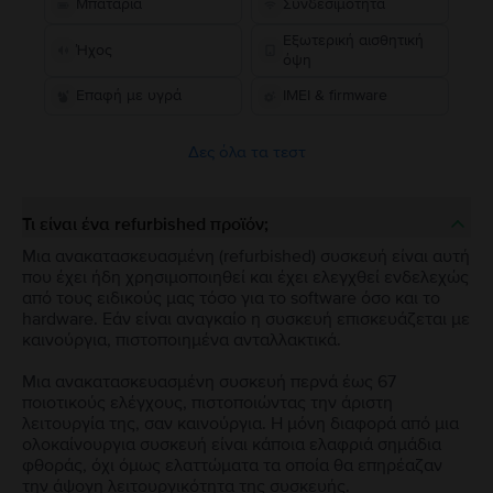
Μπαταρία
Συνδεσιμότητα
Εξωτερική αισθητική
Ήχος
όψη
Επαφή με υγρά
IMEI & firmware
Δες όλα τα τεστ
Τι είναι ένα refurbished προϊόν;
Μια ανακατασκευασμένη (refurbished) συσκευή είναι αυτή
που έχει ήδη χρησιμοποιηθεί και έχει ελεγχθεί ενδελεχώς
από τους ειδικούς μας τόσο για το software όσο και το
hardware. Εάν είναι αναγκαίο η συσκευή επισκευάζεται με
καινούργια, πιστοποιημένα ανταλλακτικά.
Μια ανακατασκευασμένη συσκευή περνά έως 67
ποιοτικούς ελέγχους, πιστοποιώντας την άριστη
λειτουργία της, σαν καινούργια. Η μόνη διαφορά από μια
ολοκαίνουργια συσκευή είναι κάποια ελαφριά σημάδια
φθοράς, όχι όμως ελαττώματα τα οποία θα επηρέαζαν
την άψογη λειτουργικότητα της συσκευής.