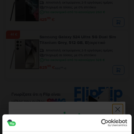
Αποστολή:
εκτιμώμενος 2-5 εργάσιμες ημέρες
Πληρωμή σε δόσεις, με 0% επιτόκιο
Πιο οικονομικό από το καινούργιο 260 €
99
425
€
- 41 €
Samsung Galaxy S24 Ultra 5G Dual Sim
Titanium Grey, 512 GB, Εξαιρετικό
Αποστολή:
εκτιμώμενος 2-5 εργάσιμες ημέρες
Πληρωμή σε δόσεις, με 0% επιτόκιο
Πιο οικονομικό από το καινούργιο 328 €
99
625
€
99
666
€
Περιγραφή
Κινητό τηλέφωνο Samsung Galaxy A3 (2017), Blue, 16 GB, Καλό