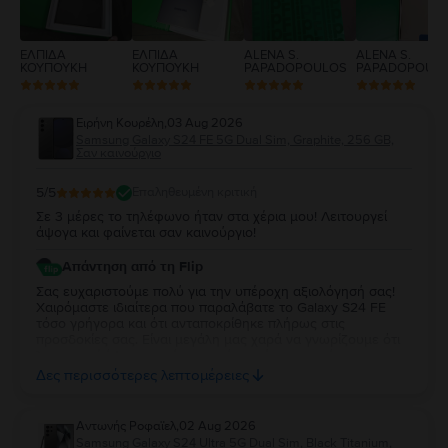
ΕΛΠΙΔΑ
ΕΛΠΙΔΑ
ALENA S.
ALENA S.
ΚΟΥΠΟΥΚΗ
ΚΟΥΠΟΥΚΗ
PAPADOPOULOS
PAPADOPOUL
Ειρήνη Κουρέλη
,
03 Aug 2026
Samsung Galaxy S24 FE 5G Dual Sim, Graphite, 256 GB,
Σαν καινούργιο
5
/5
Επαληθευμένη κριτική
Σε 3 μέρες το τηλέφωνο ήταν στα χέρια μου! Λειτουργεί
άψογα και φαίνεται σαν καινούργιο!
Απάντηση από τη Flip
Σας ευχαριστούμε πολύ για την υπέροχη αξιολόγησή σας!
Χαιρόμαστε ιδιαίτερα που παραλάβατε το Galaxy S24 FE
τόσο γρήγορα και ότι ανταποκρίθηκε πλήρως στις
προσδοκίες σας. Είναι μεγάλη μας χαρά να γνωρίζουμε ότι
λειτουργεί άψογα και ότι η κατάστασή της σας άφησε
απόλυτα ικανοποιημένη. Σας ευχαριστούμε για την
Δες περισσότερες λεπτομέρειες
εμπιστοσύνη σας και σας ευχόμαστε να χαρείτε τη νέα σας
συσκευή!
Aντωνής Ροφαϊελ
,
02 Aug 2026
Samsung Galaxy S24 Ultra 5G Dual Sim, Black Titanium,