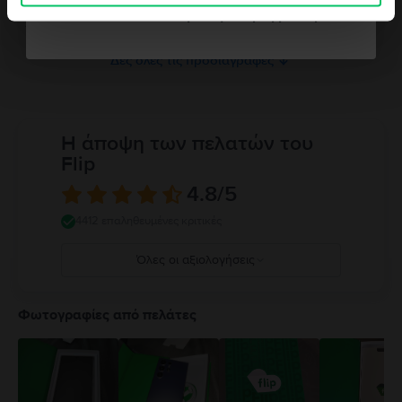
Μνήμη RAM
Δεν θέλω κουπόνι για την παραγγελία μου
2 GB
Δες όλες τις προδιαγραφές
Η άποψη των πελατών του
Flip
4.8
/5
4412 επαληθευμένες κριτικές
Όλες οι αξιολογήσεις
5
4
Φωτογραφίες από πελάτες
3
2
1