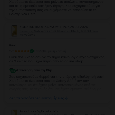
Χαιρόμαστε ιδιαίτερα που μείνατε απόλυτα ικανοποιημένος
και ότι η εμπειρία σας ήταν άψογη. Σας ευχαριστούμε για
την εμπιστοσύνη σας και ευχόμαστε να απολαύσετε το
Galaxy S24 Ultra.
ΚΩΝΣΤΑΝΤΙΝΟΣ ΖΑΡΝΟΜΉΤΡΟΣ
,
29 Jul 2026
Samsung Galaxy S22 5G, Phantom Black, 128 GB, Σαν
καινούργιο
S22
5
/5
Επαληθευμένη κριτική
Ειναι πολυ καλο σαν να το πηρα καινουργιο ετχαριστημενος
σε 3 κινητα που εχω παρει απο το online shop.
Απάντηση από τη Flip
Σας ευχαριστούμε θερμά για την υπέροχη αξιολόγησή σας!
Χαιρόμαστε ιδιαίτερα που το Galaxy S22 ήταν σαν
καινούργια και ότι έχετε μείνει ικανοποιημένος από τις
αγορές σας. Το γεγονός ότι μας έχετε εμπιστευτεί ήδη για
τρεις αγορές σημαίνει πολλά για εμάς και σας ευχαριστούμε
ειλικρινά για τη στήριξή σας. Σας ευχόμαστε να απολαύσετε
Δες περισσότερες λεπτομέρειες
τη νέα σας συσκευή και θα χαρούμε να σας
εξυπηρετήσουμε ξανά στο μέλλον!
Αννα Καρνεζη
,
16 Jul 2026