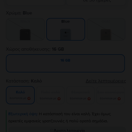
σε 30 ημέρες
Χρώμα:
Blue
Black
Gold
Blue
Χώρος αποθήκευσης:
16 GB
16 GB
Κατάσταση:
Καλό
Δείτε λεπτομέρειες
Πολύ καλό
Εξαιρετικό
Σαν καινούργιο
Καλό
Ειδοποίησε με!
Ειδοποίησε με!
Ειδοποίησε με!
Ειδοποίησε με!
Εξωτερική όψη:
Η κατάστασή του είναι καλή. Έχει όμως
αρκετές εμφανείς γρατζουνιές ή πολύ ορατά σημάδια.
Άριστη λειτουργία