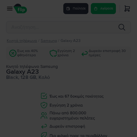
Πούλησε
Αγόρασε
Κινητά τηλέφωνα
/
Samsung
/
Galaxy A23
Έως και 40%
Εγγύηση 2
Δωρεάν επιστροφή 30
φθηνότερα
χρόνια
ημέρες
Κινητό τηλέφωνο Samsung
Galaxy A23
Black, 128 GB, Καλό