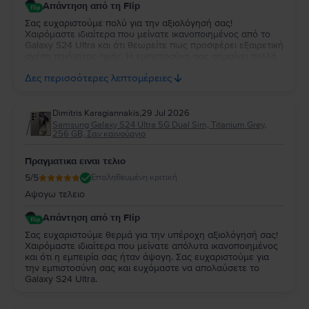
Απάντηση από τη Flip
Σας ευχαριστούμε πολύ για την αξιολόγησή σας!
Χαιρόμαστε ιδιαίτερα που μείνατε ικανοποιημένος από το
Galaxy S24 Ultra και ότι θεωρείτε πως προσφέρει εξαιρετική
σχέση ποιότητας-τιμής. Η εμπιστοσύνη σας σημαίνει πολλά
για εμάς. Να χαρείτε τη νέα σας συσκευή και θα χαρούμε να
Δες περισσότερες λεπτομέρειες
σας εξυπηρετήσουμε ξανά στο μέλλον!
Dimitris Karagiannakis
,
29 Jul 2026
Samsung Galaxy S24 Ultra 5G Dual Sim, Titanium Grey,
256 GB, Σαν καινούργιο
Πραγματικα ειναι τελιο
5
/5
Επαληθευμένη κριτική
Αψογω τελειο
Απάντηση από τη Flip
Σας ευχαριστούμε θερμά για την υπέροχη αξιολόγησή σας!
Χαιρόμαστε ιδιαίτερα που μείνατε απόλυτα ικανοποιημένος
και ότι η εμπειρία σας ήταν άψογη. Σας ευχαριστούμε για
την εμπιστοσύνη σας και ευχόμαστε να απολαύσετε το
Galaxy S24 Ultra.