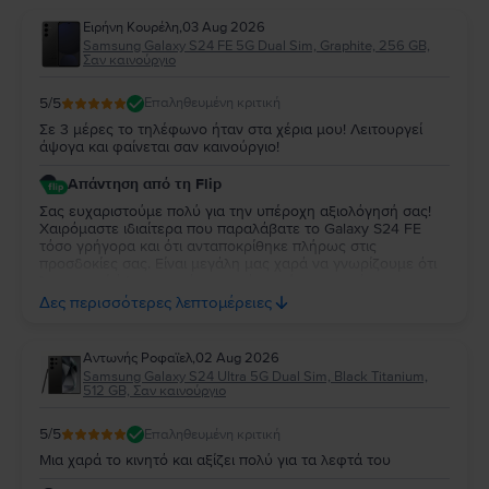
Ειρήνη Κουρέλη
,
03 Aug 2026
Samsung Galaxy S24 FE 5G Dual Sim, Graphite, 256 GB,
Σαν καινούργιο
5
/5
Επαληθευμένη κριτική
Σε 3 μέρες το τηλέφωνο ήταν στα χέρια μου! Λειτουργεί
άψογα και φαίνεται σαν καινούργιο!
Απάντηση από τη Flip
Σας ευχαριστούμε πολύ για την υπέροχη αξιολόγησή σας!
Χαιρόμαστε ιδιαίτερα που παραλάβατε το Galaxy S24 FE
τόσο γρήγορα και ότι ανταποκρίθηκε πλήρως στις
προσδοκίες σας. Είναι μεγάλη μας χαρά να γνωρίζουμε ότι
λειτουργεί άψογα και ότι η κατάστασή της σας άφησε
απόλυτα ικανοποιημένη. Σας ευχαριστούμε για την
Δες περισσότερες λεπτομέρειες
εμπιστοσύνη σας και σας ευχόμαστε να χαρείτε τη νέα σας
συσκευή!
Aντωνής Ροφαϊελ
,
02 Aug 2026
Samsung Galaxy S24 Ultra 5G Dual Sim, Black Titanium,
512 GB, Σαν καινούργιο
5
/5
Επαληθευμένη κριτική
Μια χαρά το κινητό και αξίζει πολύ για τα λεφτά του