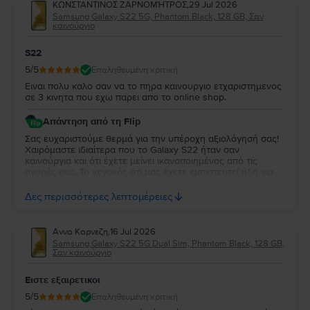
ΚΩΝΣΤΑΝΤΙΝΟΣ ΖΑΡΝΟΜΉΤΡΟΣ
,
29 Jul 2026
Samsung Galaxy S22 5G, Phantom Black, 128 GB, Σαν
καινούργιο
S22
5
/5
Επαληθευμένη κριτική
Ειναι πολυ καλο σαν να το πηρα καινουργιο ετχαριστημενος
σε 3 κινητα που εχω παρει απο το online shop.
Απάντηση από τη Flip
Σας ευχαριστούμε θερμά για την υπέροχη αξιολόγησή σας!
Χαιρόμαστε ιδιαίτερα που το Galaxy S22 ήταν σαν
καινούργια και ότι έχετε μείνει ικανοποιημένος από τις
αγορές σας. Το γεγονός ότι μας έχετε εμπιστευτεί ήδη για
τρεις αγορές σημαίνει πολλά για εμάς και σας ευχαριστούμε
ειλικρινά για τη στήριξή σας. Σας ευχόμαστε να απολαύσετε
Δες περισσότερες λεπτομέρειες
τη νέα σας συσκευή και θα χαρούμε να σας
εξυπηρετήσουμε ξανά στο μέλλον!
Αννα Καρνεζη
,
16 Jul 2026
Samsung Galaxy S22 5G Dual Sim, Phantom Black, 128 GB,
Σαν καινούργιο
Ειστε εξαιρετικοι
5
/5
Επαληθευμένη κριτική