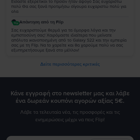
Είσαστε εξερετικοι το προϊόν ήταν άψογο Σας ευχαριστώ
πολύ Θα σας ξανά προτιμήσω σίγουρα ευχαριστώ πολύ για
ολα
Απάντηση από τη Flip
Σας ευχαριστούμε θερμά για τα όμορφα λόγια και την
εμπιστοσύνη σας! Χαιρόμαστε ιδιαίτερα που μείνατε
απόλυτα ικανοποιημένη από τo Galaxy S22 και την εμπειρία
σας με τη Flip. Να to χαρείτε και θα χαρούμε πολύ να σας
εξυπηρετήσουμε ξανά στο μέλλον!
Δείτε περισσότερες κριτικές
Κάνε εγγραφή στο newsletter μας και λάβε
ένα δωρεάν κουπόνι αγορών αξίας 5€.
Λάβε τα τελευταία νέα, τις προσφορές και τις
ενημερώσεις μέχρι να πεις Flip!