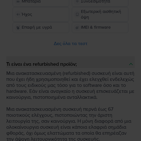
Μπαταρία
Συνδεσιμότητα
Εξωτερική αισθητική
Ήχος
όψη
Επαφή με υγρά
IMEI & firmware
Δες όλα τα τεστ
Τι είναι ένα refurbished προϊόν;
Μια ανακατασκευασμένη (refurbished) συσκευή είναι αυτή
που έχει ήδη χρησιμοποιηθεί και έχει ελεγχθεί ενδελεχώς
από τους ειδικούς μας τόσο για το software όσο και το
hardware. Εάν είναι αναγκαίο η συσκευή επισκευάζεται με
καινούργια, πιστοποιημένα ανταλλακτικά.
Μια ανακατασκευασμένη συσκευή περνά έως 67
ποιοτικούς ελέγχους, πιστοποιώντας την άριστη
λειτουργία της, σαν καινούργια. Η μόνη διαφορά από μια
ολοκαίνουργια συσκευή είναι κάποια ελαφριά σημάδια
φθοράς, όχι όμως ελαττώματα τα οποία θα επηρέαζαν
την άψογη λειτουργικότητα της συσκευής.