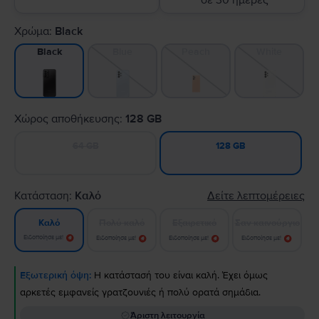
σε 30 ημέρες
Χρώμα:
Black
Blue
Peach
White
Black
Χώρος αποθήκευσης:
128 GB
64 GB
128 GB
Κατάσταση:
Καλό
Δείτε λεπτομέρειες
Πολύ καλό
Εξαιρετικό
Σαν καινούργιο
Καλό
Ειδοποίησε με!
Ειδοποίησε με!
Ειδοποίησε με!
Ειδοποίησε με!
Εξωτερική όψη:
Η κατάστασή του είναι καλή. Έχει όμως
αρκετές εμφανείς γρατζουνιές ή πολύ ορατά σημάδια.
Άριστη λειτουργία